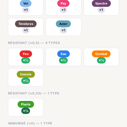
Vol
Psy
Spectre
×1
×1
×1
Ténèbres
Acier
×1
×1
RÉSISTANT (×0,5) — 4 TYPES
Feu
Eau
Combat
×½
×½
×½
Insecte
×½
RÉSISTANT (×0,25) — 1 TYPE
Plante
×¼
IMMUNISÉ (×0) — 1 TYPE