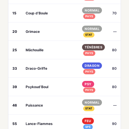
NORMAL
15
Coup d’Boule
70
PHYS
NORMAL
20
Grimace
—
STAT
TÉNÈBRES
25
Mâchouille
80
PHYS
DRAGON
33
Draco-Griffe
80
PHYS
PSY
39
Psykoud’Boul
80
PHYS
NORMAL
46
Puissance
—
STAT
FEU
55
Lance-Flammes
90
SPÉ