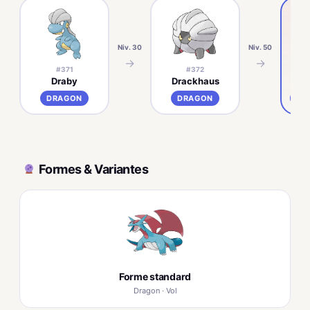
Niv. 30
Niv. 50
→
→
#371
#372
Draby
Drackhaus
DRAGON
DRAGON
DR
Formes & Variantes
Forme standard
Dragon · Vol