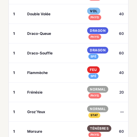
VOL
1
Double Volée
40
PHYS
DRAGON
1
Draco-Queue
60
PHYS
DRAGON
1
Draco-Souffle
60
SPÉ
FEU
1
Flammèche
40
SPÉ
NORMAL
1
Frénésie
20
PHYS
NORMAL
1
Groz’Yeux
—
STAT
TÉNÈBRES
1
Morsure
60
PHYS