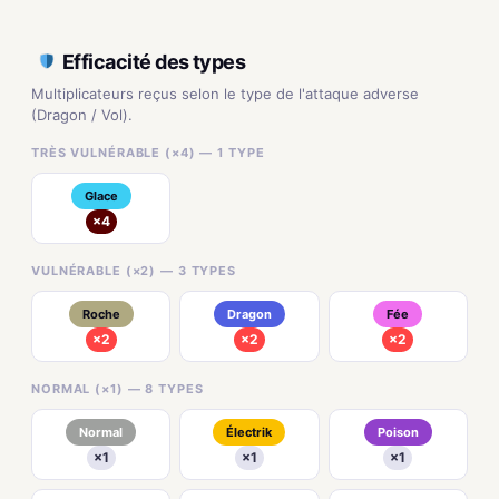
Efficacité des types
Multiplicateurs reçus selon le type de l'attaque adverse
(Dragon / Vol).
TRÈS VULNÉRABLE (×4) — 1 TYPE
Glace
×4
VULNÉRABLE (×2) — 3 TYPES
Roche
Dragon
Fée
×2
×2
×2
NORMAL (×1) — 8 TYPES
Normal
Électrik
Poison
×1
×1
×1