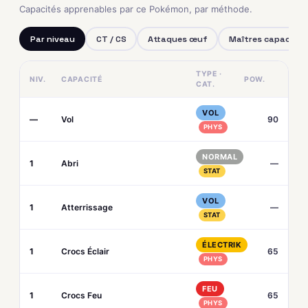
Capacités apprenables par ce Pokémon, par méthode.
Par niveau
CT / CS
Attaques œuf
Maîtres capacités
TYPE ·
NIV.
CAPACITÉ
POW.
CAT.
VOL
—
Vol
90
PHYS
NORMAL
1
Abri
—
STAT
VOL
1
Atterrissage
—
STAT
ÉLECTRIK
1
Crocs Éclair
65
PHYS
FEU
1
Crocs Feu
65
PHYS