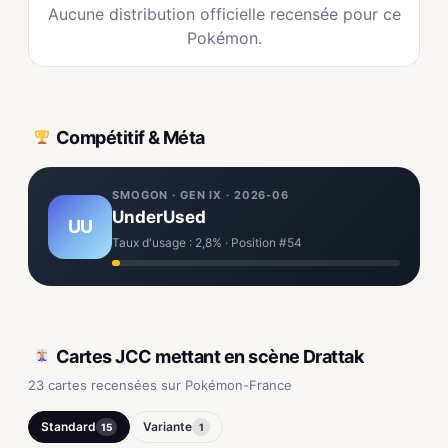
Aucune distribution officielle recensée pour ce
Pokémon.
Compétitif & Méta
SMOGON · GEN IX · 2026-06
UnderUsed
UU
Taux d'usage : 2,8% · Position #54
Cartes JCC mettant en scène Drattak
23 cartes recensées sur Pokémon-France
Standard
Variante
15
1