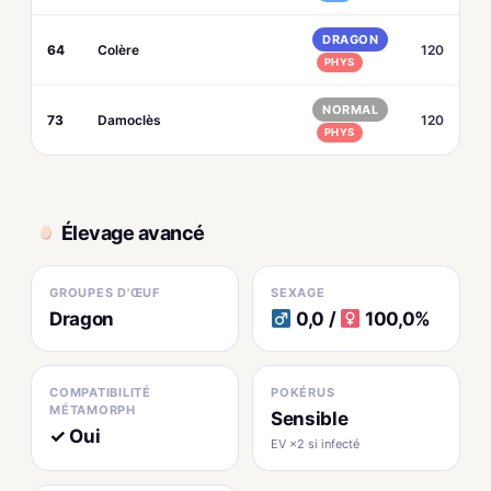
DRAGON
64
Colère
120
PHYS
NORMAL
73
Damoclès
120
PHYS
Élevage avancé
GROUPES D'ŒUF
SEXAGE
Dragon
0,0 /
100,0%
COMPATIBILITÉ
POKÉRUS
MÉTAMORPH
Sensible
✓ Oui
EV ×2 si infecté