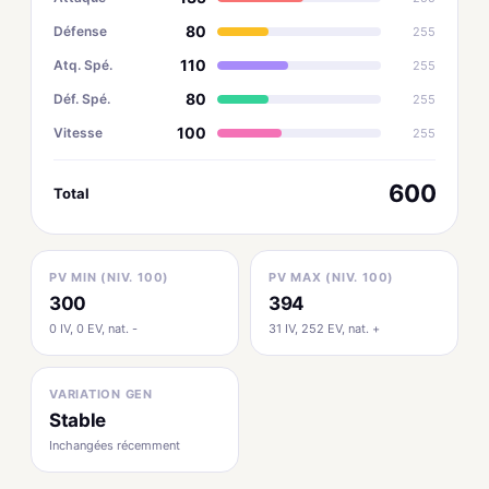
80
Défense
255
110
Atq. Spé.
255
80
Déf. Spé.
255
100
Vitesse
255
600
Total
PV MIN (NIV. 100)
PV MAX (NIV. 100)
300
394
0 IV, 0 EV, nat. -
31 IV, 252 EV, nat. +
VARIATION GEN
Stable
Inchangées récemment