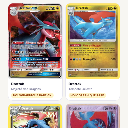
Drattak
Drattak
Majesté des Dragons
Tempête Céleste
HOLOGRAPHIQUE RARE GX
HOLOGRAPHIQUE RARE