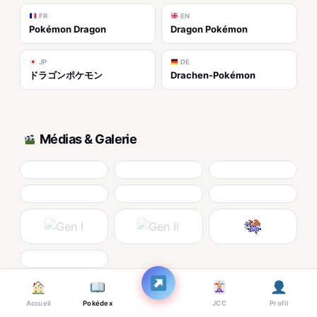
FR
EN
Pokémon Dragon
Dragon Pokémon
JP
DE
ドラゴンポケモン
Drachen-Pokémon
Médias & Galerie
CRIS AUDIO
Accueil
Pokédex
JCC
Profil
Cri 3D
Cri legacy (8-bit)