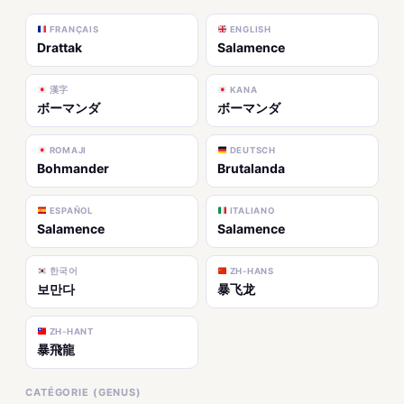
FRANÇAIS
ENGLISH
Drattak
Salamence
漢字
KANA
ボーマンダ
ボーマンダ
ROMAJI
DEUTSCH
Bohmander
Brutalanda
ESPAÑOL
ITALIANO
Salamence
Salamence
한국어
ZH-HANS
보만다
暴飞龙
ZH-HANT
暴飛龍
CATÉGORIE (GENUS)