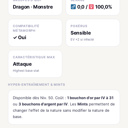
GROUPES D'ŒUF
SEXAGE
Dragon · Monstre
0,0 /
100,0%
COMPATIBILITÉ
POKÉRUS
MÉTAMORPH
Sensible
✓ Oui
EV ×2 si infecté
CARACTÉRISTIQUE MAX
Attaque
Highest base stat
HYPER-ENTRAÎNEMENT & MINTS
Disponible dès Niv. 50. Coût :
1 bouchon d'or par IV à 31
ou
3 bouchons d'argent par IV
. Les
Mints
permettent de
changer l'effet de la nature sans modifier la nature de
base.