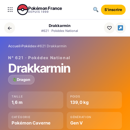
Aller au contenu
Pokémon France
S'inscrire
DEPUIS 1999
Drakkarmin
←
♡
#621 · Pokédex National
Accueil
›
Pokédex
›
#621 Drakkarmin
N° 621 · Pokédex National
Drakkarmin
Dragon
TAILLE
POIDS
1,6 m
139,0 kg
CATÉGORIE
GÉNÉRATION
Pokémon Caverne
Gen V