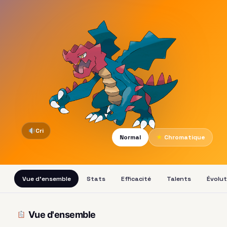
Cri
Normal
★
Chromatique
Vue d'ensemble
Stats
Efficacité
Talents
Évolut
Vue d'ensemble