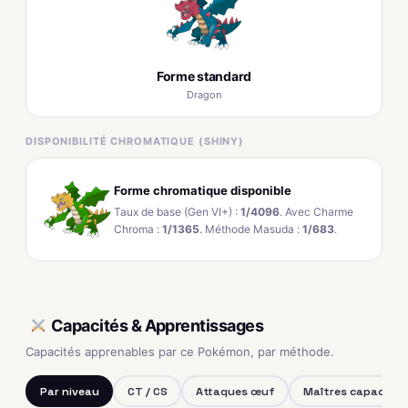
Forme standard
Dragon
DISPONIBILITÉ CHROMATIQUE (SHINY)
Forme chromatique disponible
Taux de base (Gen VI+) :
1/4096
. Avec Charme
Chroma :
1/1365
. Méthode Masuda :
1/683
.
Capacités & Apprentissages
Capacités apprenables par ce Pokémon, par méthode.
Par niveau
CT / CS
Attaques œuf
Maîtres capacités