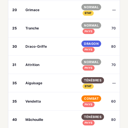
NORMAL
20
Grimace
—
STAT
NORMAL
25
Tranche
70
PHYS
DRAGON
30
Draco-Griffe
80
PHYS
NORMAL
31
Attrition
70
PHYS
TÉNÈBRES
35
Aiguisage
—
STAT
COMBAT
35
Vendetta
60
PHYS
TÉNÈBRES
40
Mâchouille
80
PHYS