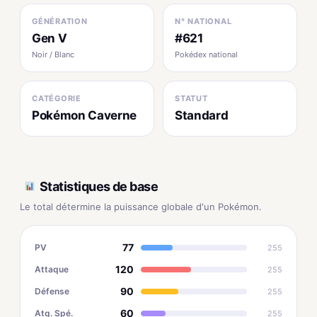
GÉNÉRATION
N° NATIONAL
Gen V
#621
Noir / Blanc
Pokédex national
CATÉGORIE
STATUT
Pokémon Caverne
Standard
Statistiques de base
Le total détermine la puissance globale d'un Pokémon.
77
PV
255
120
Attaque
255
90
Défense
255
60
Atq. Spé.
255