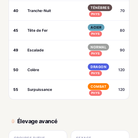
TÉNÈBRES
40
Tranche-Nuit
70
PHYS
ACIER
45
Tête de Fer
80
PHYS
NORMAL
49
Escalade
90
PHYS
DRAGON
50
Colère
120
PHYS
COMBAT
55
Surpuissance
120
PHYS
Élevage avancé