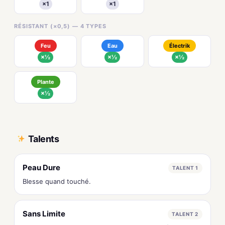
×1
×1
RÉSISTANT (×0,5) — 4 TYPES
Feu
Eau
Électrik
×½
×½
×½
Plante
×½
Talents
Peau Dure
TALENT 1
Blesse quand touché.
Sans Limite
TALENT 2