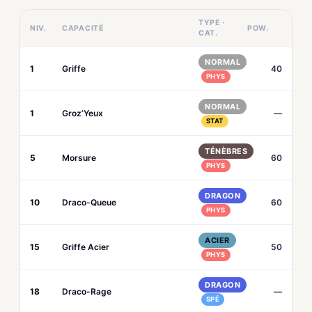
TYPE ·
NIV.
CAPACITÉ
POW.
CAT.
NORMAL
1
Griffe
40
PHYS
NORMAL
1
Groz’Yeux
—
STAT
TÉNÈBRES
5
Morsure
60
PHYS
DRAGON
10
Draco-Queue
60
PHYS
ACIER
15
Griffe Acier
50
PHYS
DRAGON
18
Draco-Rage
—
SPÉ