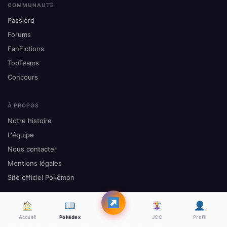
COMMUNAUTÉ
Passlord
Forums
FanFictions
TopTeams
Concours
À PROPOS
Notre histoire
L'équipe
Nous contacter
Mentions légales
Site officiel Pokémon
Accueil
Pokédex
JCC
Profil
© Pokemon-France.com 1999–2026 · Pokémon est une