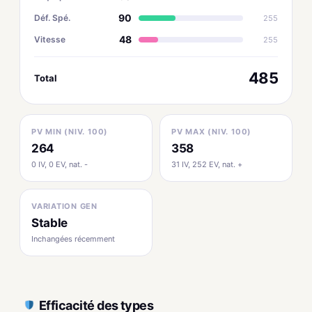
90
Déf. Spé.
255
48
Vitesse
255
485
Total
PV MIN (NIV. 100)
PV MAX (NIV. 100)
264
358
0 IV, 0 EV, nat. -
31 IV, 252 EV, nat. +
VARIATION GEN
Stable
Inchangées récemment
Efficacité des types