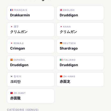
FRANÇAIS
ENGLISH
Drakkarmin
Druddigon
漢字
KANA
クリムガン
クリムガン
ROMAJI
DEUTSCH
Crimgan
Shardrago
ESPAÑOL
ITALIANO
Druddigon
Druddigon
한국어
ZH-HANS
크리만
赤面龙
ZH-HANT
赤面龍
CATÉGORIE (GENUS)