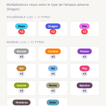
Multiplicateurs reçus selon le type de l'attaque adverse
(Dragon).
VULNÉRABLE (×2) — 3 TYPES
Glace
Dragon
Fée
×2
×2
×2
NORMAL (×1) — 11 TYPES
Normal
Combat
Poison
×1
×1
×1
Sol
Vol
Psy
×1
×1
×1
Insecte
Roche
Spectre
×1
×1
×1
Ténèbres
Acier