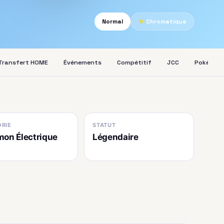
Normal
★
Chromatique
Transfert HOME
Événements
Compétitif
JCC
Pokédex
RIE
STATUT
on Électrique
Légendaire