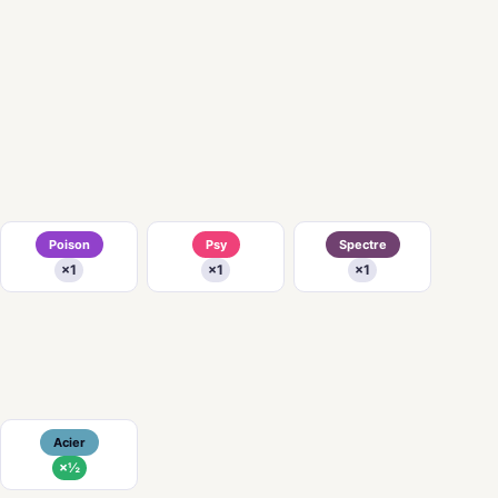
Poison
Psy
Spectre
×1
×1
×1
Acier
×½