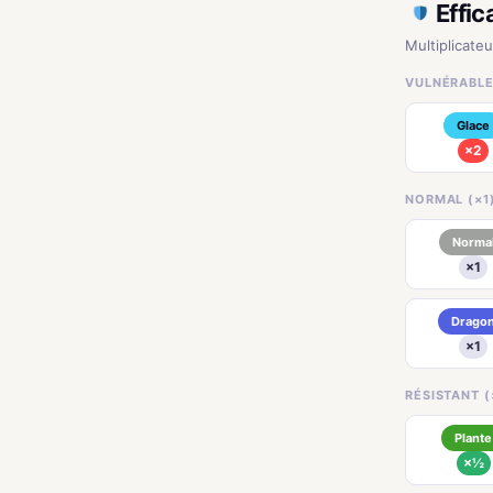
Effic
Multiplicateu
VULNÉRABLE
Glace
×2
NORMAL (×1
Norma
×1
Drago
×1
RÉSISTANT (
Plante
×½