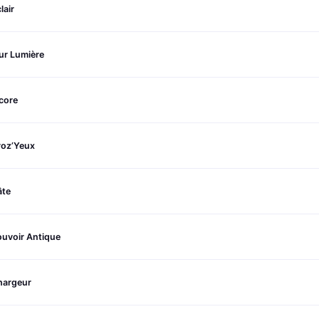
lair
ur Lumière
core
roz’Yeux
âte
ouvoir Antique
hargeur