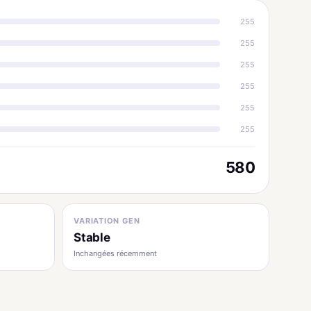
255
255
255
255
255
255
580
VARIATION GEN
Stable
Inchangées récemment