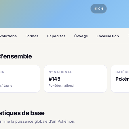
Cri
volutions
Formes
Capacités
Élevage
Localisation
d'ensemble
ON
N° NATIONAL
CATÉGO
#145
Pokém
 / Jaune
Pokédex national
stiques de base
ermine la puissance globale d'un Pokémon.