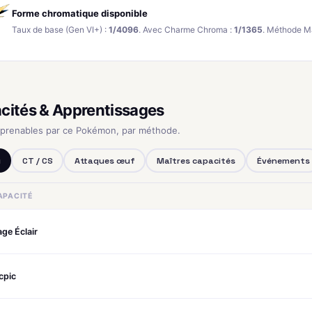
Forme chromatique disponible
Taux de base (Gen VI+) :
1/4096
. Avec Charme Chroma :
1/1365
. Méthode M
cités & Apprentissages
pprenables par ce Pokémon, par méthode.
u
CT / CS
Attaques œuf
Maîtres capacités
Événements
APACITÉ
ge Éclair
cpic