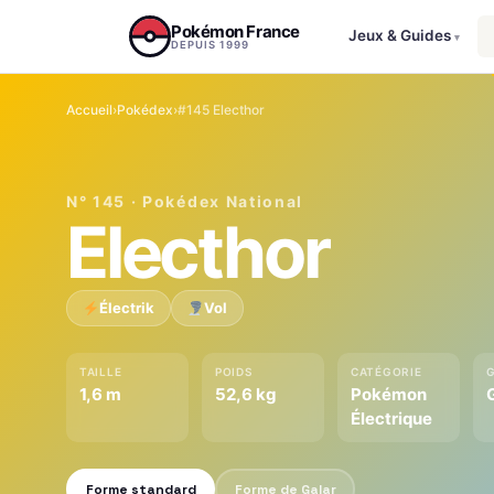
Aller au contenu
Pokémon France
Jeux & Guides
▾
DEPUIS 1999
Accueil
›
Pokédex
›
#145 Electhor
N° 145 · Pokédex National
Electhor
Électrik
Vol
TAILLE
POIDS
CATÉGORIE
1,6 m
52,6 kg
Pokémon
Électrique
Forme standard
Forme de Galar