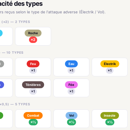
acité des types
rs reçus selon le type de l'attaque adverse (Électrik / Vol).
 (×2) — 2 TYPES
Roche
×2
) — 10 TYPES
l
Feu
Eau
Électrik
×1
×1
×1
n
Ténèbres
Fée
×1
×1
×0,5) — 5 TYPES
Combat
Vol
Insecte
×½
×½
×½