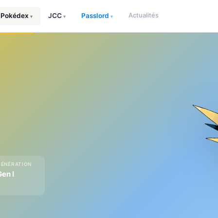
Actualités
Pokédex
JCC
Passlord
▾
▾
▾
GÉNÉRATION
Gen I