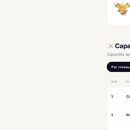
Capa
Capacités a
Par nivea
NIV.
C
1
Ca
1
Pi