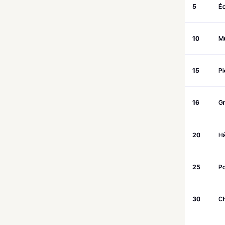
5
Éc
10
M
15
Pi
16
G
20
H
25
P
30
C