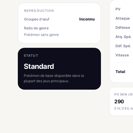
PV
REPRODUCTION
Attaque
Inconnu
Groupes d'œuf
Défense
Ratio de genre
Pokémon sans genre
Atq. Spé.
Déf. Spé.
Vitesse
STATUT
Standard
Total
Pokémon de base disponible dans la
plupart des jeux principaux.
PV MIN (N
290
0 IV, 0 EV, na