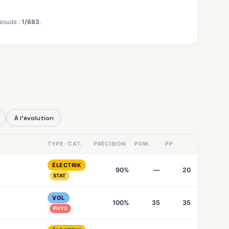
asuda :
1/683
.
À l'évolution
TYPE · CAT.
PRÉCISION
POW.
PP
ÉLECTRIK
90%
—
20
STAT
VOL
100%
35
35
PHYS