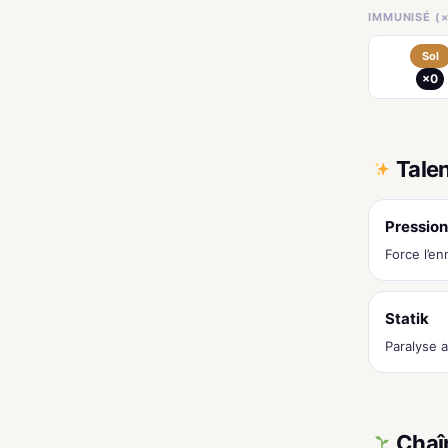
IMMUNISÉ (×
Sol
×0
Tale
Pression
Force l’e
Statik
Paralyse 
Chaî