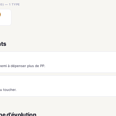
0) — 1 TYPE
nts
nnemi à dépenser plus de PP.
au toucher.
ne d'évolution