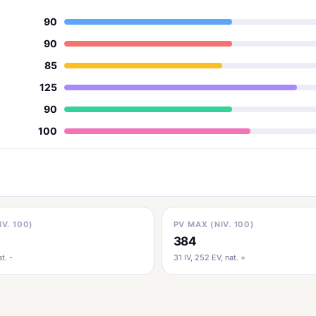
90
90
85
125
90
100
IV. 100)
PV MAX (NIV. 100)
384
t. -
31 IV, 252 EV, nat. +