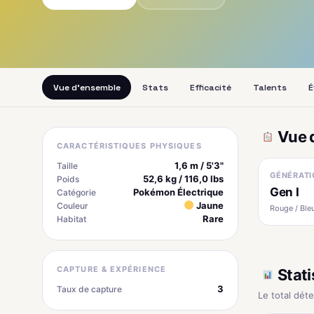
Vue d'ensemble
Stats
Efficacité
Talents
É
Vue 
CARACTÉRISTIQUES PHYSIQUES
1,6 m / 5'3"
Taille
GÉNÉRATI
52,6 kg / 116,0 lbs
Poids
Gen I
Pokémon Électrique
Catégorie
Jaune
Couleur
Rouge / Bleu
Rare
Habitat
CAPTURE & EXPÉRIENCE
Stati
3
Taux de capture
Le total dét