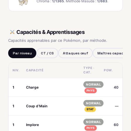
Chroma :
1/1365
. Méthode Masuda :
1/683
.
Capacités & Apprentissages
Capacités apprenables par ce Pokémon, par méthode.
Par niveau
CT / CS
Attaques œuf
Maîtres capacités
TYPE ·
NIV.
CAPACITÉ
POW.
CAT.
NORMAL
1
Charge
40
PHYS
NORMAL
1
Coup d’Main
—
STAT
NORMAL
1
Implore
60
PHYS