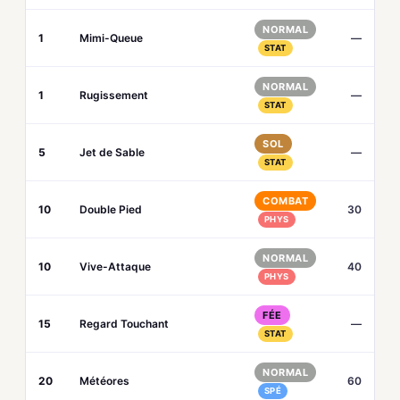
NORMAL
1
Mimi-Queue
—
STAT
NORMAL
1
Rugissement
—
STAT
SOL
5
Jet de Sable
—
STAT
COMBAT
10
Double Pied
30
PHYS
NORMAL
10
Vive-Attaque
40
PHYS
FÉE
15
Regard Touchant
—
STAT
NORMAL
20
Météores
60
SPÉ