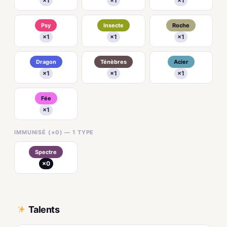
×1
×1
×1
Psy
Insecte
Roche
×1
×1
×1
Dragon
Ténèbres
Acier
×1
×1
×1
Fée
×1
IMMUNISÉ (×0) — 1 TYPE
Spectre
×0
Talents