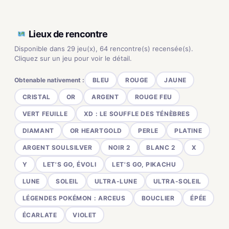
Lieux de rencontre
Disponible dans 29 jeu(x), 64 rencontre(s) recensée(s).
Cliquez sur un jeu pour voir le détail.
Obtenable nativement :
BLEU
ROUGE
JAUNE
CRISTAL
OR
ARGENT
ROUGE FEU
VERT FEUILLE
XD : LE SOUFFLE DES TÉNÈBRES
DIAMANT
OR HEARTGOLD
PERLE
PLATINE
ARGENT SOULSILVER
NOIR 2
BLANC 2
X
Y
LET'S GO, ÉVOLI
LET'S GO, PIKACHU
LUNE
SOLEIL
ULTRA-LUNE
ULTRA-SOLEIL
LÉGENDES POKÉMON : ARCEUS
BOUCLIER
ÉPÉE
ÉCARLATE
VIOLET