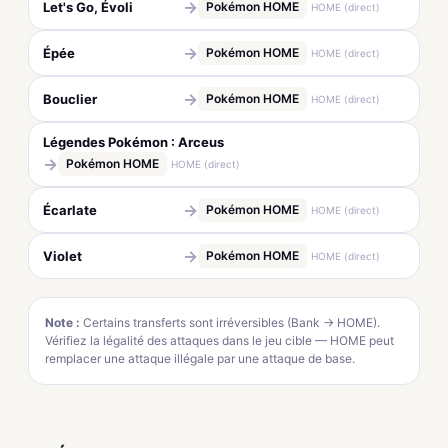
→
Let's Go, Évoli
Pokémon HOME
HOME (direct)
→
Épée
Pokémon HOME
HOME (direct)
→
Bouclier
Pokémon HOME
HOME (direct)
Légendes Pokémon : Arceus
→
Pokémon HOME
HOME (direct)
→
Écarlate
Pokémon HOME
HOME (direct)
→
Violet
Pokémon HOME
HOME (direct)
Note :
Certains transferts sont irréversibles (Bank → HOME).
Vérifiez la légalité des attaques dans le jeu cible — HOME peut
remplacer une attaque illégale par une attaque de base.