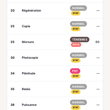
NORMAL
20
Régénération
—
STAT
NORMAL
25
Copie
—
STAT
TÉNÈBRES
25
Morsure
60
PHYS
NORMAL
30
Photocopie
—
STAT
PSY
34
Plénitude
—
STAT
NORMAL
35
Relais
—
STAT
NORMAL
36
Puissance
—
STAT