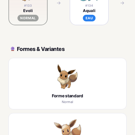
→
→
#133
#134
Evoli
Aquali
NORMAL
EAU
Formes & Variantes
Forme standard
Normal