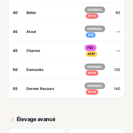
NORMAL
40
Bélier
90
PHYS
NORMAL
45
Atout
—
SPÉ
FÉE
45
Charme
—
STAT
NORMAL
50
Damoclès
120
PHYS
NORMAL
55
Dernier Recours
140
PHYS
Élevage avancé