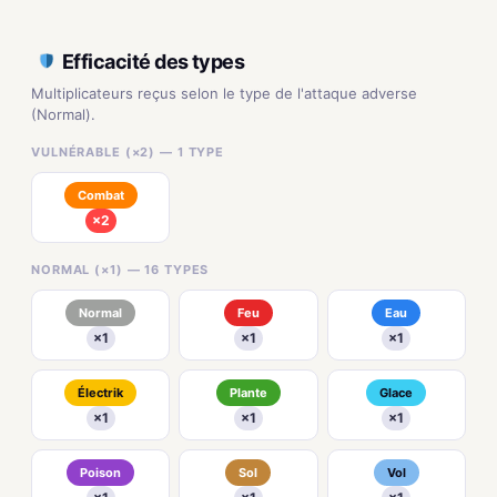
Efficacité des types
Multiplicateurs reçus selon le type de l'attaque adverse
(Normal).
VULNÉRABLE (×2) — 1 TYPE
Combat
×2
NORMAL (×1) — 16 TYPES
Normal
Feu
Eau
×1
×1
×1
Électrik
Plante
Glace
×1
×1
×1
Poison
Sol
Vol