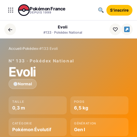
Aller au contenu
Pokémon France
S'inscrire
DEPUIS 1999
Evoli
←
♡
#133 · Pokédex National
Accueil
›
Pokédex
›
#133 Evoli
N° 133 · Pokédex National
Evoli
Normal
TAILLE
POIDS
0,3 m
6,5 kg
CATÉGORIE
GÉNÉRATION
Pokémon Évolutif
Gen I