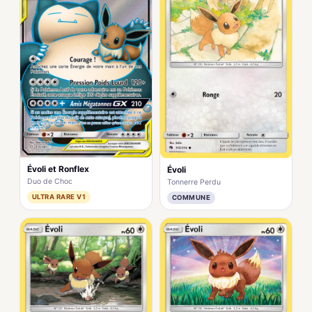
Évoli et Ronflex
Évoli
Duo de Choc
Tonnerre Perdu
ULTRA RARE V1
COMMUNE