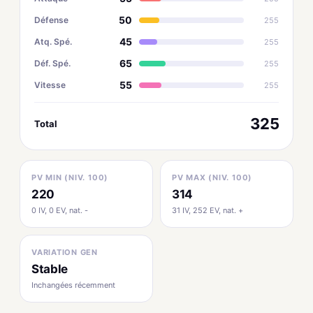
50
Défense
255
45
Atq. Spé.
255
65
Déf. Spé.
255
55
Vitesse
255
325
Total
PV MIN (NIV. 100)
PV MAX (NIV. 100)
220
314
0 IV, 0 EV, nat. -
31 IV, 252 EV, nat. +
VARIATION GEN
Stable
Inchangées récemment