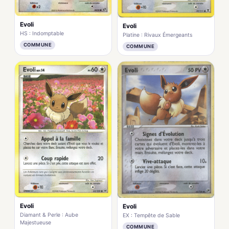
Evoli
Evoli
HS : Indomptable
Platine : Rivaux Émergeants
COMMUNE
COMMUNE
Evoli
Evoli
Diamant & Perle : Aube
EX : Tempête de Sable
Majestueuse
COMMUNE