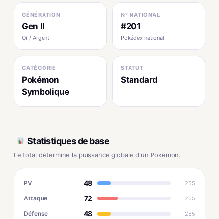
GÉNÉRATION
N° NATIONAL
Gen II
#201
Or / Argent
Pokédex national
CATÉGORIE
STATUT
Pokémon
Standard
Symbolique
Statistiques de base
Le total détermine la puissance globale d'un Pokémon.
48
PV
255
72
Attaque
255
48
Défense
255