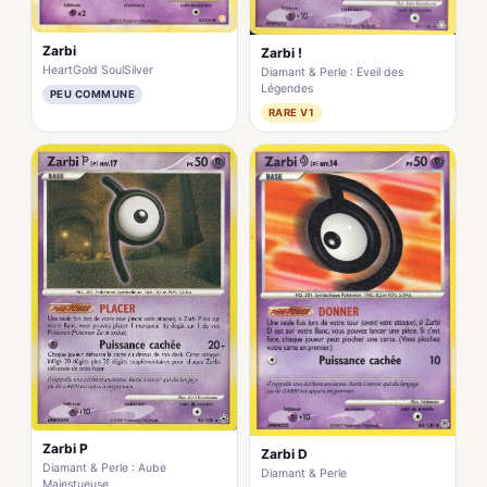
Zarbi
Zarbi !
HeartGold SoulSilver
Diamant & Perle : Eveil des
Légendes
PEU COMMUNE
RARE V1
Zarbi P
Zarbi D
Diamant & Perle : Aube
Diamant & Perle
Majestueuse