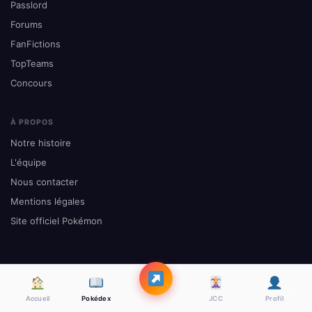
Passlord
Forums
FanFictions
TopTeams
Concours
À PROPOS
Notre histoire
L'équipe
Nous contacter
Mentions légales
Site officiel Pokémon
© Pokemon-France.com 1999–2026 · Pokémon est une
𝕏
f
marque de The Pokémon Company
Accueil
Pokédex
JCC
Profil