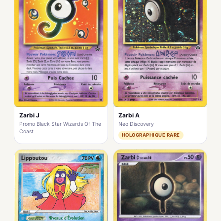
Zarbi A
Zarbi J
Neo Discovery
Promo Black Star Wizards Of The
Coast
HOLOGRAPHIQUE RARE