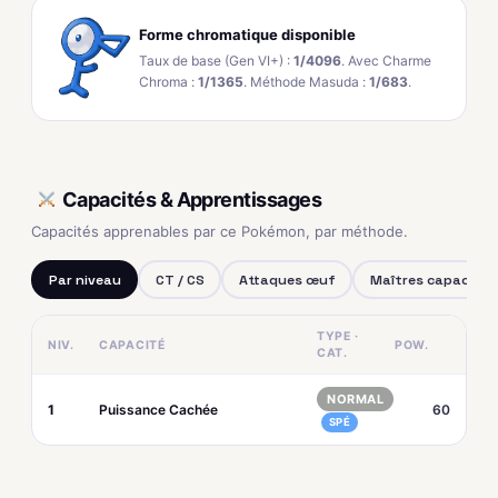
Forme chromatique disponible
Taux de base (Gen VI+) :
1/4096
. Avec Charme
Chroma :
1/1365
. Méthode Masuda :
1/683
.
Capacités & Apprentissages
Capacités apprenables par ce Pokémon, par méthode.
Par niveau
CT / CS
Attaques œuf
Maîtres capacités
TYPE ·
NIV.
CAPACITÉ
POW.
CAT.
NORMAL
1
Puissance Cachée
60
SPÉ