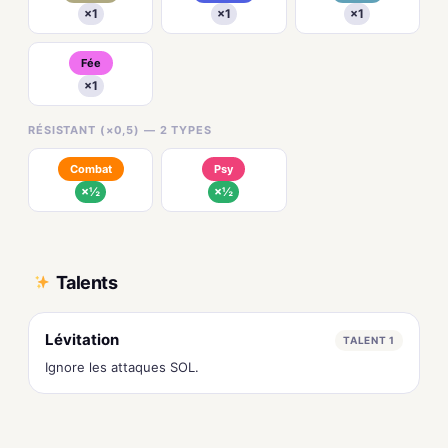
×1
×1
×1
Fée
×1
RÉSISTANT (×0,5) — 2 TYPES
Combat
Psy
×½
×½
Talents
Lévitation
TALENT 1
Ignore les attaques SOL.