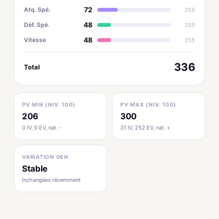
72
Atq. Spé.
255
48
Déf. Spé.
255
48
Vitesse
255
336
Total
PV MIN (NIV. 100)
PV MAX (NIV. 100)
206
300
0 IV, 0 EV, nat. -
31 IV, 252 EV, nat. +
VARIATION GEN
Stable
Inchangées récemment