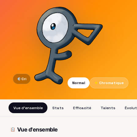
Cri
Normal
★
Chromatique
Vue d'ensemble
Stats
Efficacité
Talents
Évolut
Vue d'ensemble