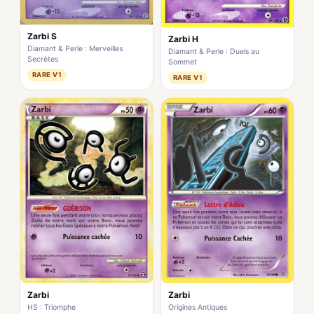
Zarbi S
Zarbi H
Diamant & Perle : Merveilles
Diamant & Perle : Duels au
Secrètes
Sommet
RARE V1
RARE V1
Zarbi
Zarbi
HS : Triomphe
Origines Antiques