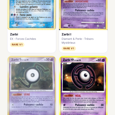
Zarbi
Zarbi I
EX : Forces Cachées
Diamant & Perle : Trésors
Mystérieux
RARE V1
RARE V1