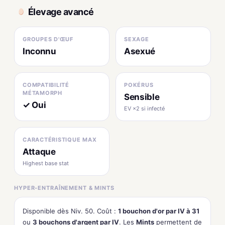
Élevage avancé
GROUPES D'ŒUF
SEXAGE
Inconnu
Asexué
COMPATIBILITÉ
POKÉRUS
MÉTAMORPH
Sensible
✓ Oui
EV ×2 si infecté
CARACTÉRISTIQUE MAX
Attaque
Highest base stat
HYPER-ENTRAÎNEMENT & MINTS
Disponible dès Niv. 50. Coût :
1 bouchon d'or par IV à 31
ou
3 bouchons d'argent par IV
. Les
Mints
permettent de