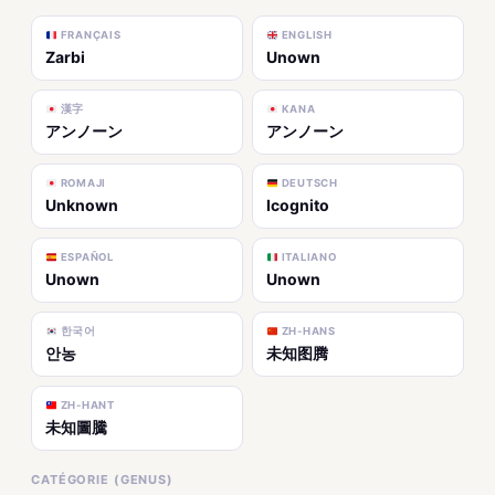
FRANÇAIS
ENGLISH
Zarbi
Unown
漢字
KANA
アンノーン
アンノーン
ROMAJI
DEUTSCH
Unknown
Icognito
ESPAÑOL
ITALIANO
Unown
Unown
한국어
ZH-HANS
안농
未知图腾
ZH-HANT
未知圖騰
CATÉGORIE (GENUS)