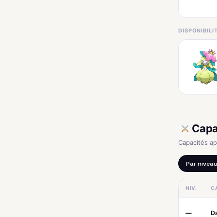
DISPONIBIL
Capa
Capacités a
Par nivea
NIV.
C
—
Da