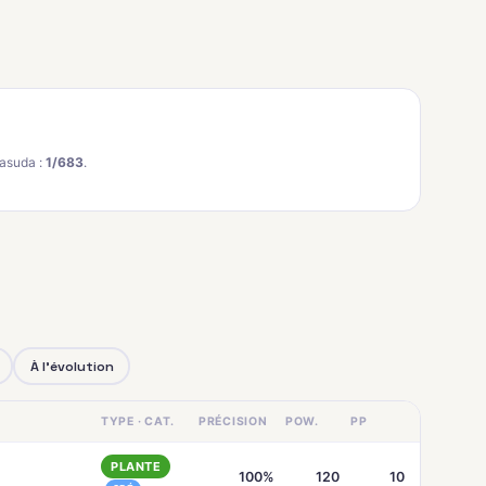
asuda :
1/683
.
À l'évolution
TYPE · CAT.
PRÉCISION
POW.
PP
PLANTE
100%
120
10