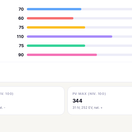
70
60
75
110
75
90
IV. 100)
PV MAX (NIV. 100)
344
t. -
31 IV, 252 EV, nat. +