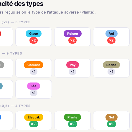
acité des types
rs reçus selon le type de l'attaque adverse (Plante).
 (×2) — 5 TYPES
Glace
Poison
Vol
×2
×2
×2
) — 9 TYPES
l
Combat
Psy
Roche
×1
×1
×1
Fée
×1
×0,5) — 4 TYPES
Électrik
Plante
Sol
×½
×½
×½