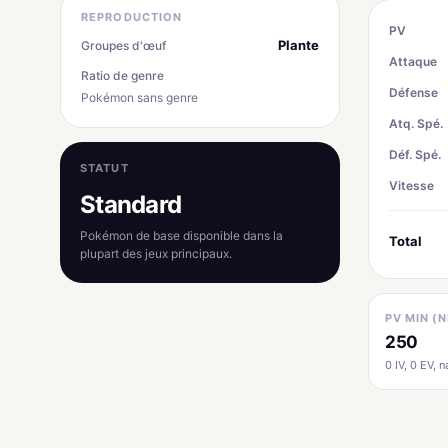
REPRODUCTION
PV
Plante
Groupes d'œuf
Attaque
Ratio de genre
Défense
Pokémon sans genre
Atq. Spé.
Déf. Spé.
STATUT
Vitesse
Standard
Pokémon de base disponible dans la
Total
plupart des jeux principaux.
PV MIN (N
250
0 IV, 0 EV, na