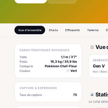
Vue d'ensemble
Stats
Efficacité
Talents
É
Vue 
CARACTÉRISTIQUES PHYSIQUES
1,1 m / 3'7"
Taille
GÉNÉRATI
16,3 kg / 35,9 lbs
Poids
Gen V
Pokémon Chef-Fleur
Catégorie
Vert
Couleur
Noir / Blanc
CAPTURE & EXPÉRIENCE
Stati
75
Taux de capture
Le total dét