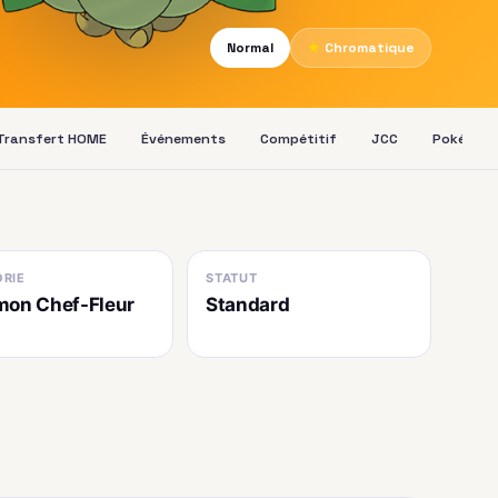
Normal
★
Chromatique
Transfert HOME
Événements
Compétitif
JCC
Pokédex
RIE
STATUT
on Chef-Fleur
Standard