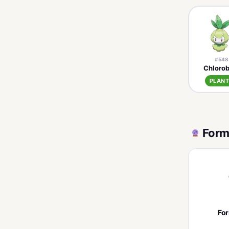
#548
Chlorob
PLAN
Form
Fo