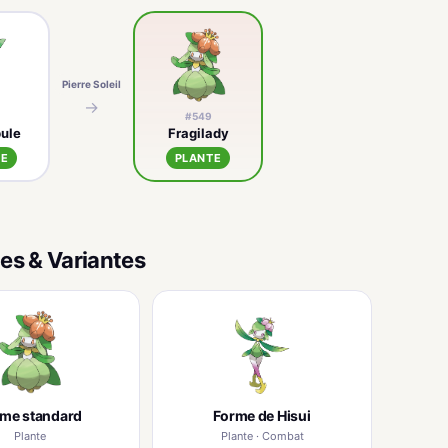
Pierre Soleil
→
#549
ule
Fragilady
TE
PLANTE
es & Variantes
rme standard
Forme de Hisui
Plante
Plante · Combat