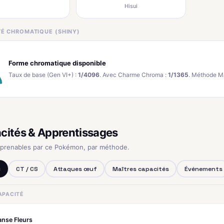
Hisui
ITÉ CHROMATIQUE (SHINY)
Forme chromatique disponible
Taux de base (Gen VI+) :
1/4096
. Avec Charme Chroma :
1/1365
. Méthode M
cités & Apprentissages
pprenables par ce Pokémon, par méthode.
u
CT / CS
Attaques œuf
Maîtres capacités
Événements
APACITÉ
nse Fleurs