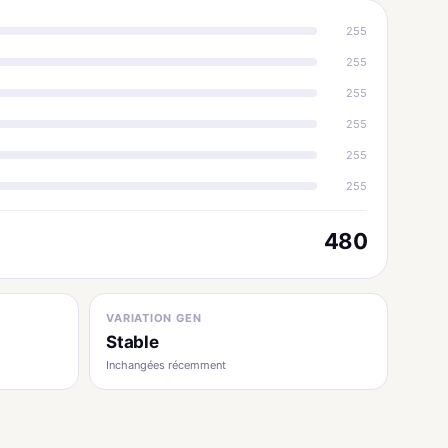
255
255
255
255
255
255
480
VARIATION GEN
Stable
Inchangées récemment