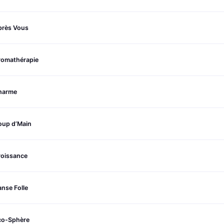
près Vous
romathérapie
harme
oup d’Main
roissance
nse Folle
co-Sphère