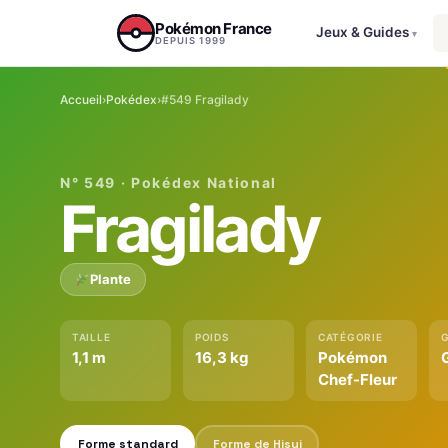
Aller au contenu
Pokémon France
Jeux & Guides
▾
DEPUIS 1999
Accueil
›
Pokédex
›
#549 Fragilady
N° 549 · Pokédex National
Fragilady
Plante
TAILLE
POIDS
CATÉGORIE
1,1 m
16,3 kg
Pokémon
Chef-Fleur
Forme standard
Forme de Hisui