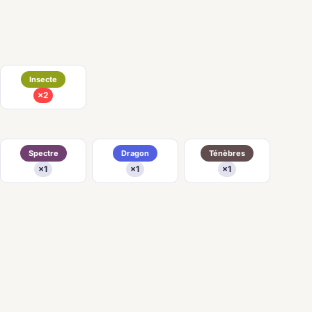
Insecte
×2
Spectre
Dragon
Ténèbres
×1
×1
×1