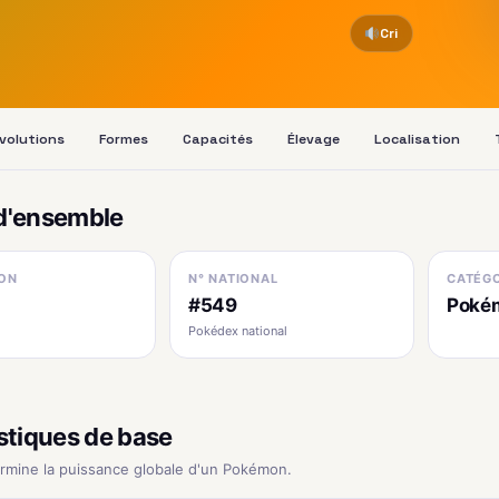
Cri
volutions
Formes
Capacités
Élevage
Localisation
d'ensemble
ON
N° NATIONAL
CATÉGO
#549
Pokém
Pokédex national
stiques de base
ermine la puissance globale d'un Pokémon.