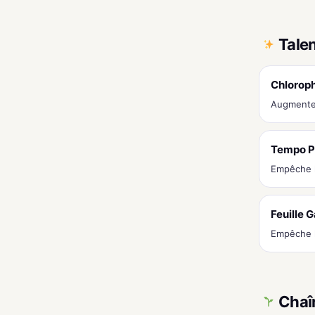
Tale
Chloroph
Augmente 
Tempo P
Empêche l
Feuille 
Empêche l
Chaî