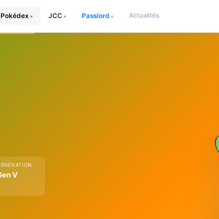
Actualités
Pokédex
JCC
Passlord
▾
▾
▾
GÉNÉRATION
Gen V