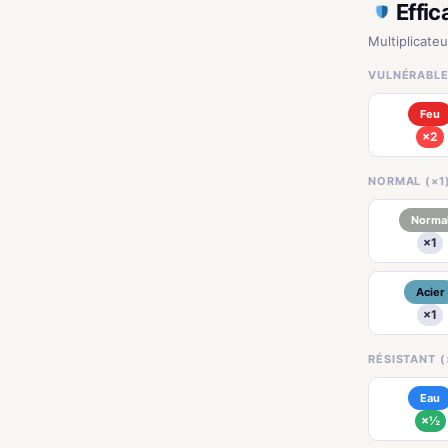
Effic
Multiplicateu
VULNÉRABLE
Feu
×2
NORMAL (×1
Norma
×1
Acier
×1
RÉSISTANT (
Eau
×½