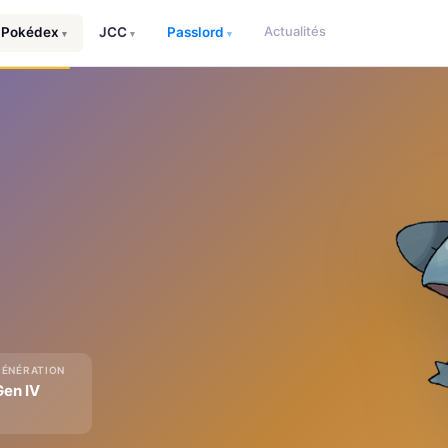
Actualités
Pokédex
JCC
Passlord
▾
▾
▾
GÉNÉRATION
Gen IV