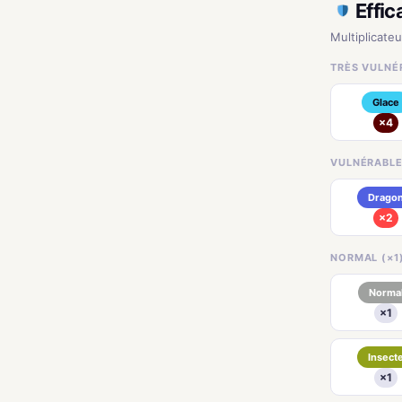
Effic
Multiplicateu
TRÈS VULNÉR
Glace
×4
VULNÉRABLE
Drago
×2
NORMAL (×1)
Norma
×1
Insect
×1