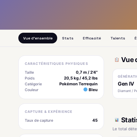
Vue d'ensemble
Stats
Efficacité
Talents
É
Vue 
CARACTÉRISTIQUES PHYSIQUES
0,7 m / 2'4"
Taille
GÉNÉRATI
20,5 kg / 45,2 lbs
Poids
Gen IV
Pokémon Terrequin
Catégorie
Bleu
Couleur
Diamant / P
CAPTURE & EXPÉRIENCE
Stati
45
Taux de capture
Le total dét