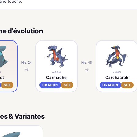
and touché.
ne d'évolution
Niv. 24
Niv. 48
→
→
3
#444
#445
ot
Carmache
Carchacrok
SOL
DRAGON
SOL
DRAGON
SOL
es & Variantes