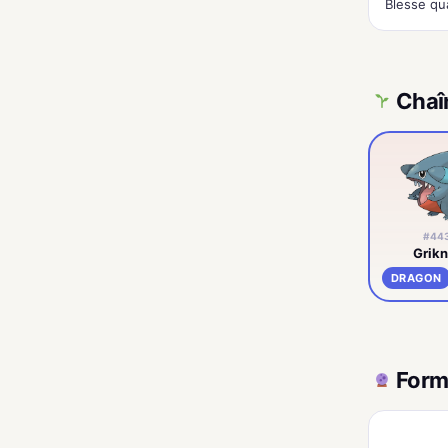
Blesse qu
Chaî
#44
Grikn
DRAGON
Form