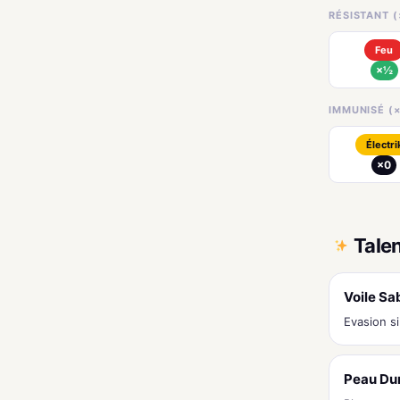
RÉSISTANT (
Feu
×½
IMMUNISÉ (×
Électri
×0
Tale
Voile Sa
Evasion s
Peau Du