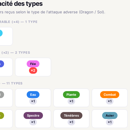
acité des types
rs reçus selon le type de l'attaque adverse (Dragon / Sol).
ABLE (×4) — 1 TYPE
 (×2) — 2 TYPES
n
Fée
×2
 — 11 TYPES
l
Eau
Plante
Combat
×1
×1
×1
e
Spectre
Ténèbres
Acier
×1
×1
×1