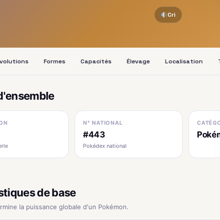
Cri
volutions
Formes
Capacités
Élevage
Localisation
d'ensemble
ON
N° NATIONAL
CATÉGO
#443
Pokém
erle
Pokédex national
stiques de base
ermine la puissance globale d'un Pokémon.