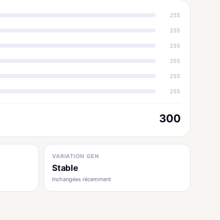
255
255
255
255
255
255
300
VARIATION GEN
Stable
Inchangées récemment