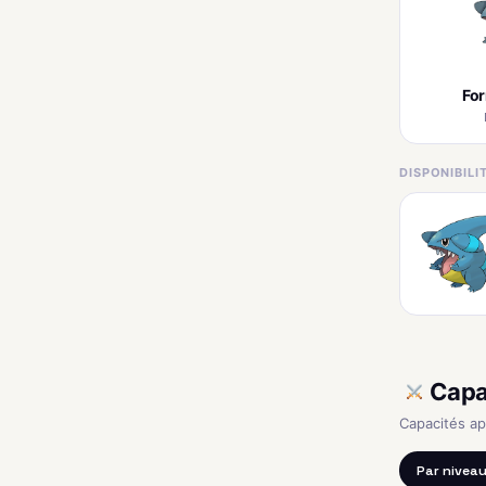
Fo
DISPONIBIL
Capa
Capacités a
Par nivea