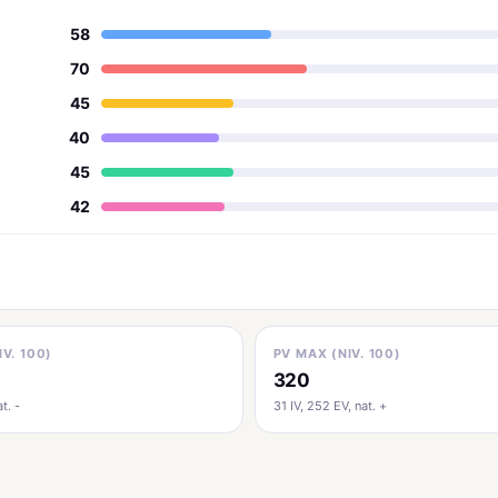
58
70
45
40
45
42
IV. 100)
PV MAX (NIV. 100)
320
t. -
31 IV, 252 EV, nat. +