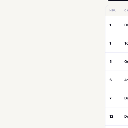
NIV.
C
1
C
1
To
5
O
6
Je
7
D
12
D