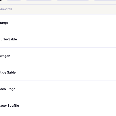
APACITÉ
harge
urbi-Sable
uragan
t de Sable
raco-Rage
raco-Souffle