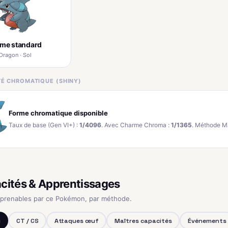
rme standard
Dragon · Sol
ITÉ CHROMATIQUE (SHINY)
Forme chromatique disponible
Taux de base (Gen VI+) :
1/4096
. Avec Charme Chroma :
1/1365
. Méthode M
cités & Apprentissages
pprenables par ce Pokémon, par méthode.
u
CT / CS
Attaques œuf
Maîtres capacités
Événements