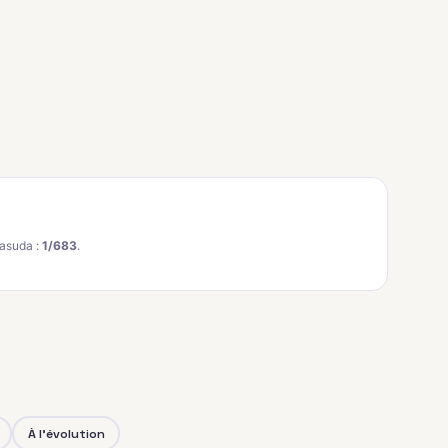
asuda :
1/683
.
À l'évolution