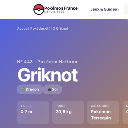
Aller au contenu
Pokémon France
Jeux & Guides
▾
DEPUIS 1999
Accueil
›
Pokédex
›
#443 Griknot
N° 443 · Pokédex National
Griknot
Dragon
Sol
TAILLE
POIDS
CATÉGORIE
0,7 m
20,5 kg
Pokémon
Terrequin