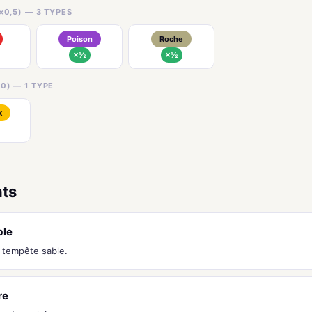
×0,5) — 3 TYPES
Poison
Roche
×½
×½
0) — 1 TYPE
k
nts
ble
i tempête sable.
re