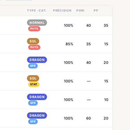
TYPE · CAT.
PRÉCISION
POW.
PP
NORMAL
100%
40
35
PHYS
SOL
85%
35
15
PHYS
DRAGON
100%
40
20
SPÉ
SOL
100%
—
15
STAT
DRAGON
100%
—
10
SPÉ
DRAGON
100%
60
20
SPÉ