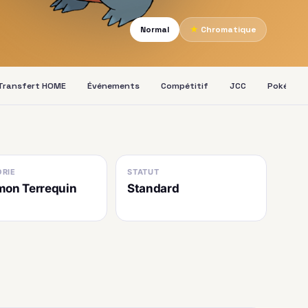
Normal
★
Chromatique
Transfert HOME
Événements
Compétitif
JCC
Pokédex
RIE
STATUT
on Terrequin
Standard