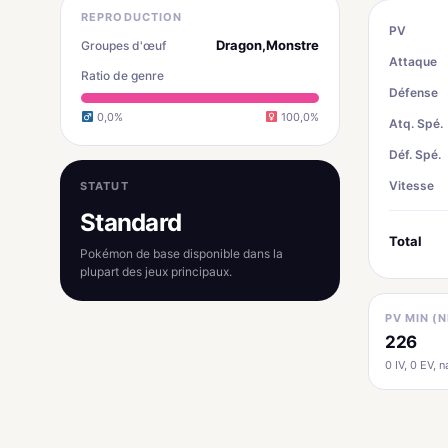
REPRODUCTION
PV
Dragon,Monstre
Groupes d'œuf
Attaque
Ratio de genre
Défense
0,0%
100,0%
Atq. Spé.
Déf. Spé.
Vitesse
STATUT
Standard
Total
Pokémon de base disponible dans la
plupart des jeux principaux.
PV MIN (N
226
0 IV, 0 EV, na