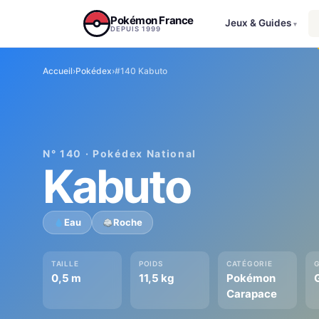
Aller au contenu
Pokémon France
Jeux & Guides
▾
DEPUIS 1999
Accueil
›
Pokédex
›
#140 Kabuto
N° 140 · Pokédex National
Kabuto
Eau
Roche
TAILLE
POIDS
CATÉGORIE
0,5 m
11,5 kg
Pokémon
Carapace