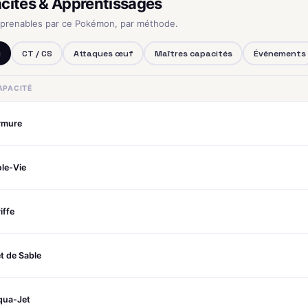
cités & Apprentissages
pprenables par ce Pokémon, par méthode.
u
CT / CS
Attaques œuf
Maîtres capacités
Événements
APACITÉ
rmure
le-Vie
iffe
t de Sable
qua-Jet