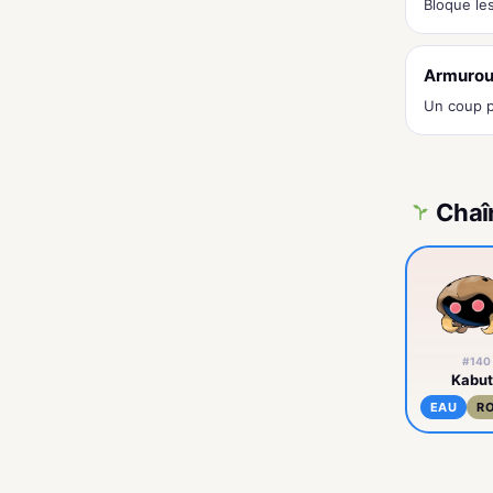
Bloque les
Armuroui
Un coup p
Chaî
#140
Kabu
EAU
R