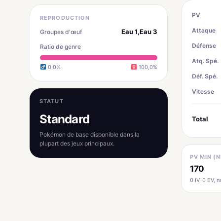
PV
REPRODUCTION
Attaque
Eau 1,Eau 3
Groupes d'œuf
Défense
Ratio de genre
Atq. Spé.
0,0%
100,0%
Déf. Spé.
Vitesse
STATUT
Standard
Total
Pokémon de base disponible dans la
plupart des jeux principaux.
PV MIN (N
170
0 IV, 0 EV, na