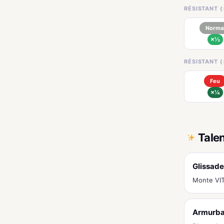
RÉSISTANT (
Norma
×½
RÉSISTANT (
Feu
×¼
Tale
Glissade
Monte VITE
Armurba