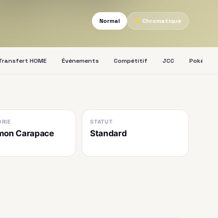
Normal
★
Chromatique
Transfert HOME
Événements
Compétitif
JCC
Pokédex
RIE
STATUT
mon Carapace
Standard