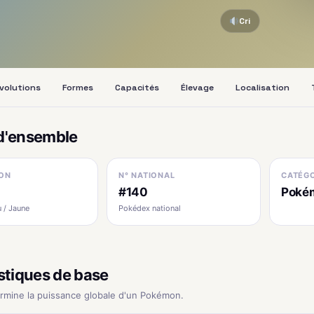
Cri
volutions
Formes
Capacités
Élevage
Localisation
d'ensemble
ON
N° NATIONAL
CATÉGO
#140
Poké
 / Jaune
Pokédex national
stiques de base
ermine la puissance globale d'un Pokémon.