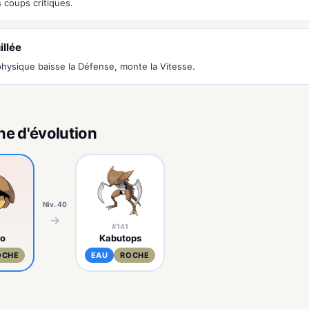
 coups critiques.
llée
hysique baisse la Défense, monte la Vitesse.
ne d'évolution
Niv. 40
→
#141
to
Kabutops
OCHE
EAU
ROCHE