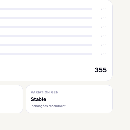
255
255
255
255
255
255
355
VARIATION GEN
Stable
Inchangées récemment