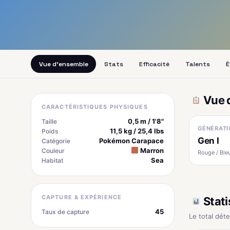
Vue d'ensemble
Stats
Efficacité
Talents
É
Vue 
CARACTÉRISTIQUES PHYSIQUES
0,5 m / 1'8"
Taille
GÉNÉRATI
11,5 kg / 25,4 lbs
Poids
Gen I
Pokémon Carapace
Catégorie
Marron
Couleur
Rouge / Bleu
Sea
Habitat
CAPTURE & EXPÉRIENCE
Stati
45
Taux de capture
Le total dét