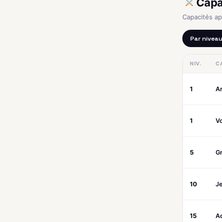
Capa
Capacités a
Par nivea
NIV.
C
1
A
1
Vo
5
Gr
10
Je
15
A