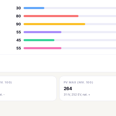
30
80
90
55
45
55
IV. 100)
PV MAX (NIV. 100)
264
t. -
31 IV, 252 EV, nat. +