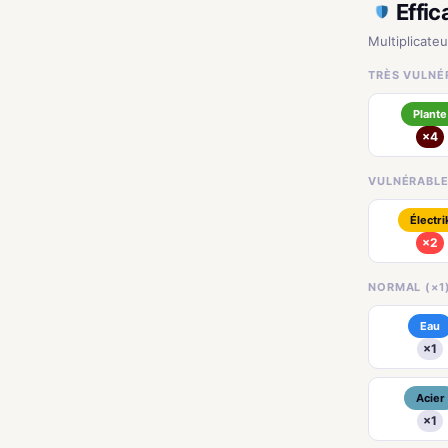
Effic
Multiplicate
TRÈS VULNÉR
Plante
×4
VULNÉRABLE
Électri
×2
NORMAL (×1
Eau
×1
Acier
×1