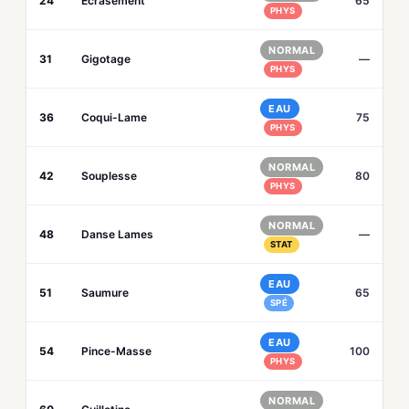
24
Écrasement
65
PHYS
NORMAL
31
Gigotage
—
PHYS
EAU
36
Coqui-Lame
75
PHYS
NORMAL
42
Souplesse
80
PHYS
NORMAL
48
Danse Lames
—
STAT
EAU
51
Saumure
65
SPÉ
EAU
54
Pince-Masse
100
PHYS
NORMAL