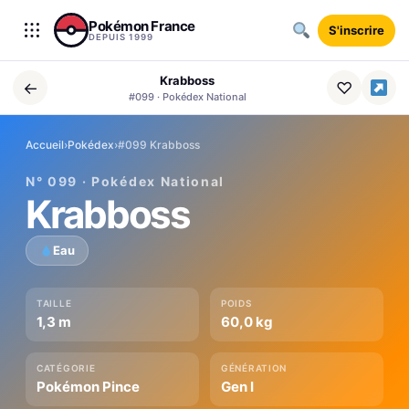
Aller au contenu
Pokémon France
S'inscrire
DEPUIS 1999
Krabboss
←
♡
#099 · Pokédex National
Accueil
›
Pokédex
›
#099 Krabboss
N° 099 · Pokédex National
Krabboss
Eau
TAILLE
POIDS
1,3 m
60,0 kg
CATÉGORIE
GÉNÉRATION
Pokémon Pince
Gen I