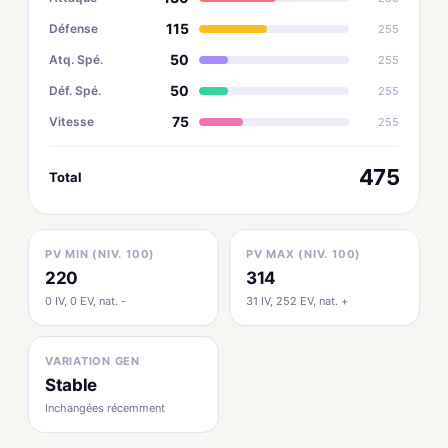
115
Défense
255
50
Atq. Spé.
255
50
Déf. Spé.
255
75
Vitesse
255
475
Total
PV MIN (NIV. 100)
PV MAX (NIV. 100)
220
314
0 IV, 0 EV, nat. -
31 IV, 252 EV, nat. +
VARIATION GEN
Stable
Inchangées récemment