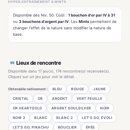
HYPER-ENTRAÎNEMENT & MINTS
Disponible dès Niv. 50. Coût :
1 bouchon d'or par IV à 31
ou
3 bouchons d'argent par IV
. Les
Mints
permettent de
changer l'effet de la nature sans modifier la nature de
base.
Lieux de rencontre
Disponible dans 17 jeu(x), 174 rencontre(s) recensée(s).
Cliquez sur un jeu pour voir le détail.
Obtenable nativement :
BLEU
ROUGE
JAUNE
CRISTAL
OR
ARGENT
VERT FEUILLE
OR HEARTGOLD
ARGENT SOULSILVER
NOIR
NOIR 2
BLANC
BLANC 2
LET'S GO, ÉVOLI
LET'S GO, PIKACHU
BOUCLIER
ÉPÉE