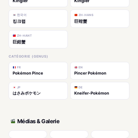
Kingler
Kingler
한국어
ZH-HANS
킹크랩
巨钳蟹
ZH-HANT
巨鉗蟹
CATÉGORIE (GENUS)
FR
EN
Pokémon Pince
Pincer Pokémon
JP
DE
はさみポケモン
Kneifer-Pokémon
Médias & Galerie