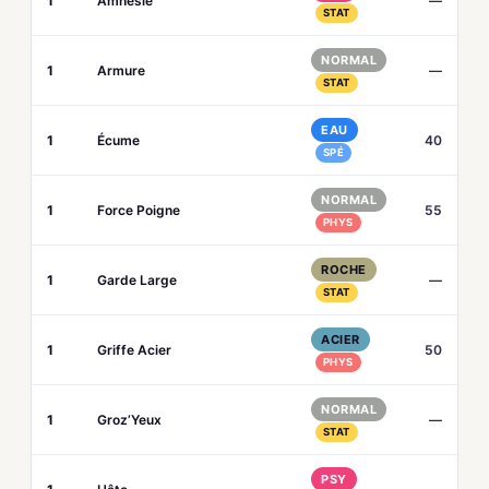
1
Amnésie
—
STAT
NORMAL
1
Armure
—
STAT
EAU
1
Écume
40
SPÉ
NORMAL
1
Force Poigne
55
PHYS
ROCHE
1
Garde Large
—
STAT
ACIER
1
Griffe Acier
50
PHYS
NORMAL
1
Groz’Yeux
—
STAT
PSY