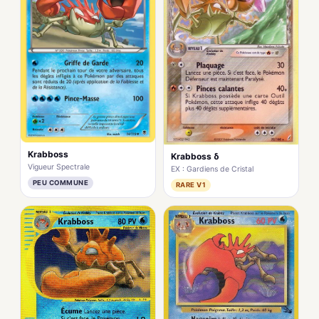
Krabboss
Krabboss δ
Vigueur Spectrale
EX : Gardiens de Cristal
PEU COMMUNE
RARE V1