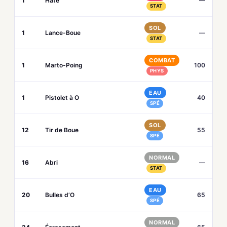
1
Hâte
—
STAT
SOL
1
Lance-Boue
—
STAT
COMBAT
1
Marto-Poing
100
PHYS
EAU
1
Pistolet à O
40
SPÉ
SOL
12
Tir de Boue
55
SPÉ
NORMAL
16
Abri
—
STAT
EAU
20
Bulles d’O
65
SPÉ
NORMAL