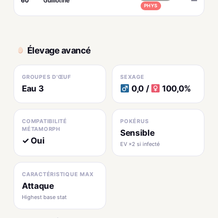
60
Guillotine
—
PHYS
Élevage avancé
GROUPES D'ŒUF
SEXAGE
Eau 3
0,0 /
100,0%
COMPATIBILITÉ
POKÉRUS
MÉTAMORPH
Sensible
✓ Oui
EV ×2 si infecté
CARACTÉRISTIQUE MAX
Attaque
Highest base stat