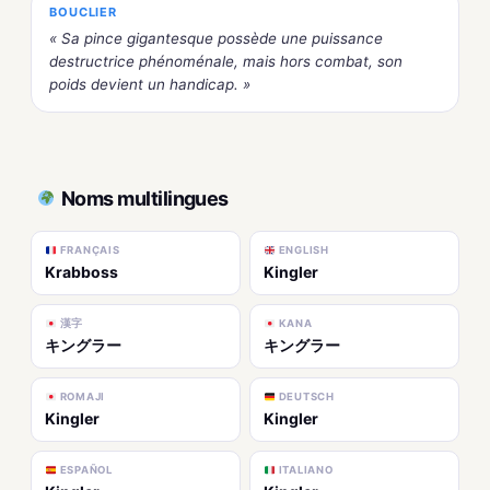
BOUCLIER
« Sa pince gigantesque possède une puissance
destructrice phénoménale, mais hors combat, son
poids devient un handicap. »
Noms multilingues
FRANÇAIS
ENGLISH
Krabboss
Kingler
漢字
KANA
キングラー
キングラー
ROMAJI
DEUTSCH
Kingler
Kingler
ESPAÑOL
ITALIANO