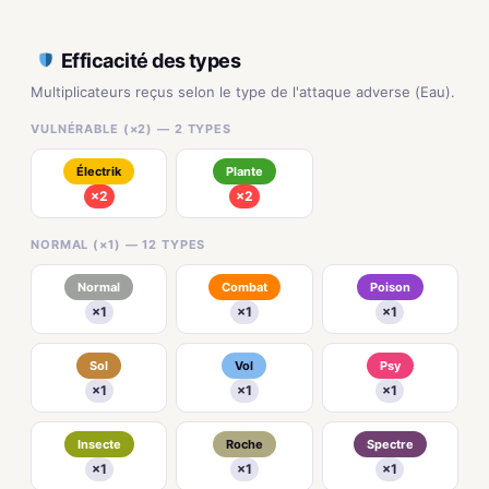
Efficacité des types
Multiplicateurs reçus selon le type de l'attaque adverse (Eau).
VULNÉRABLE (×2) — 2 TYPES
Électrik
Plante
×2
×2
NORMAL (×1) — 12 TYPES
Normal
Combat
Poison
×1
×1
×1
Sol
Vol
Psy
×1
×1
×1
Insecte
Roche
Spectre
×1
×1
×1