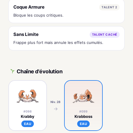
Coque Armure
TALENT 2
Bloque les coups critiques.
Sans Limite
TALENT CACHÉ
Frappe plus fort mais annule les effets cumulés.
Chaîne d'évolution
Niv. 28
→
#098
#099
Krabby
Krabboss
EAU
EAU