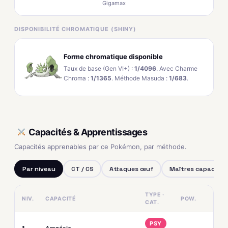
Gigamax
DISPONIBILITÉ CHROMATIQUE (SHINY)
Forme chromatique disponible
Taux de base (Gen VI+) :
1/4096
. Avec Charme
Chroma :
1/1365
. Méthode Masuda :
1/683
.
Capacités & Apprentissages
Capacités apprenables par ce Pokémon, par méthode.
Par niveau
CT / CS
Attaques œuf
Maîtres capacités
TYPE ·
NIV.
CAPACITÉ
POW.
CAT.
PSY