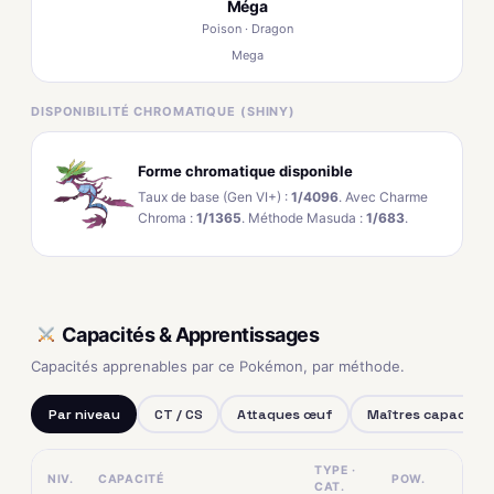
Méga
Poison · Dragon
Mega
DISPONIBILITÉ CHROMATIQUE (SHINY)
Forme chromatique disponible
Taux de base (Gen VI+) :
1/4096
. Avec Charme
Chroma :
1/1365
. Méthode Masuda :
1/683
.
Capacités & Apprentissages
Capacités apprenables par ce Pokémon, par méthode.
Par niveau
CT / CS
Attaques œuf
Maîtres capacités
TYPE ·
NIV.
CAPACITÉ
POW.
CAT.