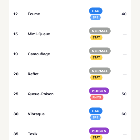
EAU
12
Écume
40
SPÉ
NORMAL
15
Mimi-Queue
—
STAT
NORMAL
19
Camouflage
—
STAT
NORMAL
20
Reflet
—
STAT
POISON
25
Queue-Poison
50
PHYS
EAU
30
Vibraqua
60
SPÉ
POISON
35
Toxik
—
STAT