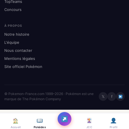
TopTeams
Concours
À PROPOS
Notre histoire
L'équipe
Nous contacter
Mentions légales
Site officiel Pokémon
© Pokemon-France.com 1999–2026 · Pokémon est une
𝕏
f
marque de The Pokémon Company
Accueil
Pokédex
JCC
Profil