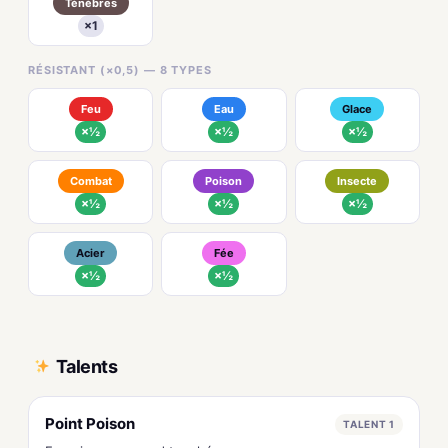
Ténèbres
×1
RÉSISTANT (×0,5) — 8 TYPES
Feu
Eau
Glace
×½
×½
×½
Combat
Poison
Insecte
×½
×½
×½
Acier
Fée
×½
×½
Talents
Point Poison
TALENT 1