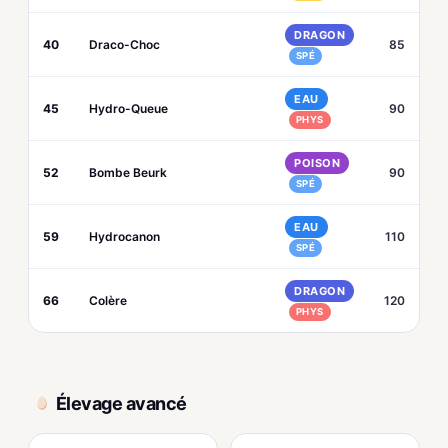
DRAGON
40
Draco-Choc
85
SPÉ
EAU
45
Hydro-Queue
90
PHYS
POISON
52
Bombe Beurk
90
SPÉ
EAU
59
Hydrocanon
110
SPÉ
DRAGON
66
Colère
120
PHYS
Élevage avancé