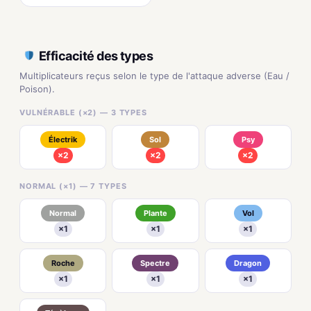
Efficacité des types
Multiplicateurs reçus selon le type de l'attaque adverse (Eau /
Poison).
VULNÉRABLE (×2) — 3 TYPES
Électrik
Sol
Psy
×2
×2
×2
NORMAL (×1) — 7 TYPES
Normal
Plante
Vol
×1
×1
×1
Roche
Spectre
Dragon
×1
×1
×1