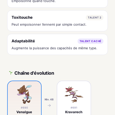
Empoisonne quand touché.
Toxitouche
TALENT 2
Peut empoisonner l’ennemi par simple contact.
Adaptabilité
TALENT CACHÉ
Augmente la puissance des capacités de même type.
Chaîne d'évolution
Niv. 48
→
#690
#691
Venalgue
Kravarech