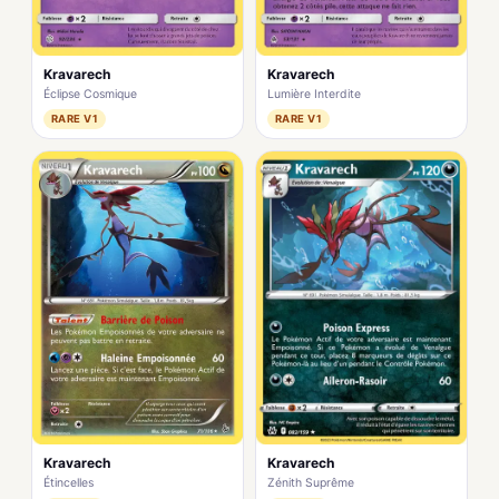
Kravarech
Kravarech
Éclipse Cosmique
Lumière Interdite
RARE V1
RARE V1
Kravarech
Kravarech
Étincelles
Zénith Suprême