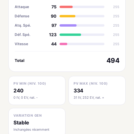
75
Attaque
255
90
Défense
255
97
Atq. Spé.
255
123
Déf. Spé.
255
44
Vitesse
255
494
Total
PV MIN (NIV. 100)
PV MAX (NIV. 100)
240
334
0 IV, 0 EV, nat. -
31 IV, 252 EV, nat. +
VARIATION GEN
Stable
Inchangées récemment