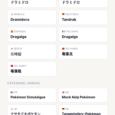
ドラミドロ
ドラミドロ
ROMAJI
DEUTSCH
Dramidoro
Tandrak
ESPAÑOL
ITALIANO
Dragalge
Dragalge
한국어
ZH-HANS
드래캄
毒藻龙
ZH-HANT
毒藻龍
CATÉGORIE (GENUS)
FR
EN
Pokémon Simulalgue
Mock Kelp Pokémon
JP
DE
クサモドキポケモン
Tangmimikry-Pokémon