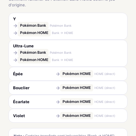
d'origine.
Y
→
Pokémon Bank
Pokémon Bank
→
Pokémon HOME
Bank → HOME
Ultra-Lune
→
Pokémon Bank
Pokémon Bank
→
Pokémon HOME
Bank → HOME
→
Épée
Pokémon HOME
HOME (direct)
→
Bouclier
Pokémon HOME
HOME (direct)
→
Écarlate
Pokémon HOME
HOME (direct)
→
Violet
Pokémon HOME
HOME (direct)
Note :
Certains transferts sont irréversibles (Bank → HOME).