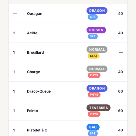
DRAGON
—
Ouragan
40
SPÉ
POISON
1
Acide
40
SPÉ
NORMAL
1
Brouillard
—
STAT
NORMAL
1
Charge
40
PHYS
DRAGON
1
Draco-Queue
60
PHYS
TÉNÈBRES
1
Feinte
60
PHYS
EAU
1
Pistolet à O
40
SPÉ