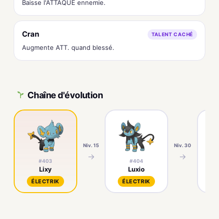
Baisse l'ATTAQUE ennemie.
Cran
TALENT CACHÉ
Augmente ATT. quand blessé.
Chaîne d'évolution
Niv. 15
Niv. 30
→
→
#403
#404
Lixy
Luxio
ÉLECTRIK
ÉLECTRIK
É