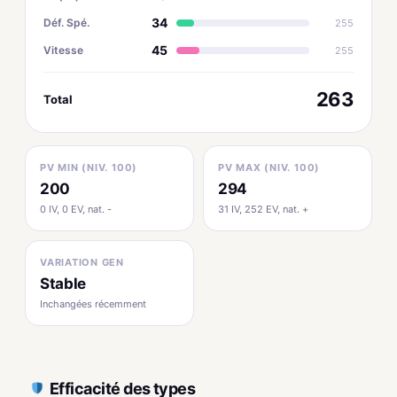
34
Déf. Spé.
255
45
Vitesse
255
263
Total
PV MIN (NIV. 100)
PV MAX (NIV. 100)
200
294
0 IV, 0 EV, nat. -
31 IV, 252 EV, nat. +
VARIATION GEN
Stable
Inchangées récemment
Efficacité des types