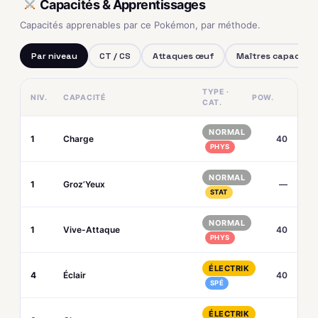
Capacités & Apprentissages
Capacités apprenables par ce Pokémon, par méthode.
Par niveau
CT / CS
Attaques œuf
Maîtres capacités
TYPE ·
NIV.
CAPACITÉ
POW.
CAT.
NORMAL
1
Charge
40
PHYS
NORMAL
1
Groz’Yeux
—
STAT
NORMAL
1
Vive-Attaque
40
PHYS
ÉLECTRIK
4
Éclair
40
SPÉ
ÉLECTRIK