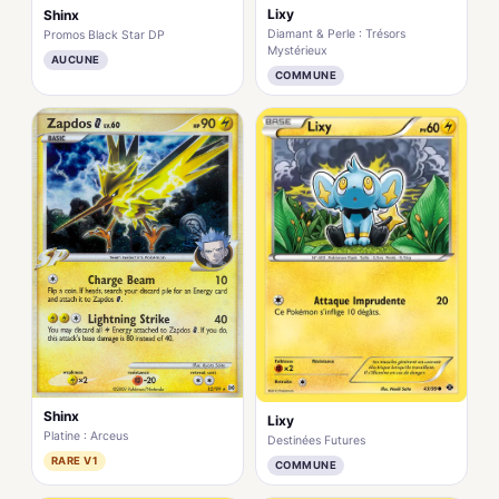
Lixy
Shinx
Diamant & Perle : Trésors
Promos Black Star DP
Mystérieux
AUCUNE
COMMUNE
Shinx
Lixy
Platine : Arceus
Destinées Futures
RARE V1
COMMUNE