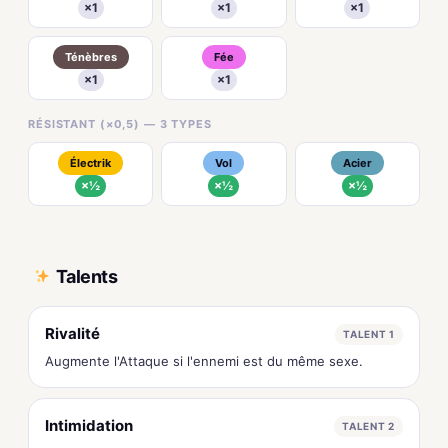
×1
×1
×1
Ténèbres
Fée
×1
×1
RÉSISTANT (×0,5) — 3 TYPES
Électrik
Vol
Acier
×½
×½
×½
Talents
Rivalité
TALENT 1
Augmente l'Attaque si l'ennemi est du même sexe.
Intimidation
TALENT 2