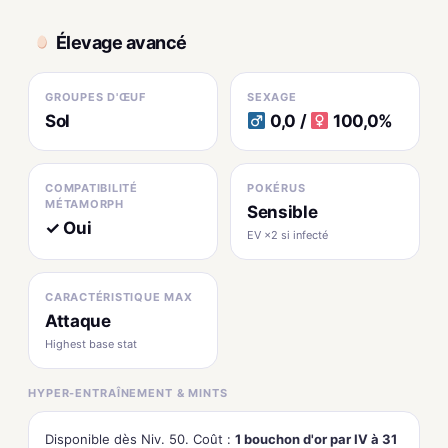
Élevage avancé
GROUPES D'ŒUF
SEXAGE
Sol
0,0 /
100,0%
COMPATIBILITÉ
POKÉRUS
MÉTAMORPH
Sensible
✓ Oui
EV ×2 si infecté
CARACTÉRISTIQUE MAX
Attaque
Highest base stat
HYPER-ENTRAÎNEMENT & MINTS
Disponible dès Niv. 50. Coût :
1 bouchon d'or par IV à 31