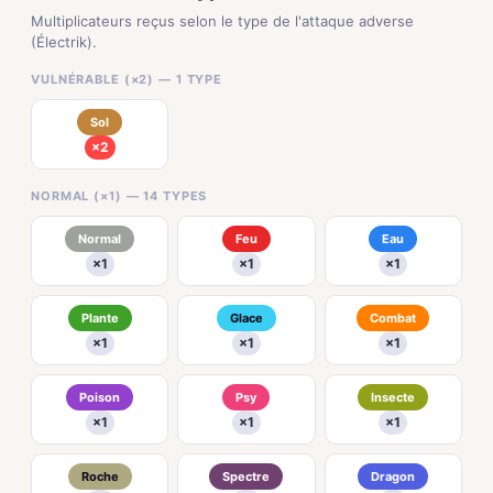
Multiplicateurs reçus selon le type de l'attaque adverse
(Électrik).
VULNÉRABLE (×2) — 1 TYPE
Sol
×2
NORMAL (×1) — 14 TYPES
Normal
Feu
Eau
×1
×1
×1
Plante
Glace
Combat
×1
×1
×1
Poison
Psy
Insecte
×1
×1
×1
Roche
Spectre
Dragon