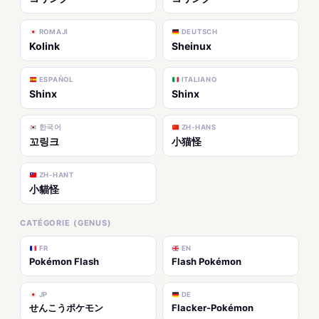
ROMAJI
DEUTSCH
Kolink
Sheinux
ESPAÑOL
ITALIANO
Shinx
Shinx
한국어
ZH-HANS
꼬링크
小猫怪
ZH-HANT
小貓怪
CATÉGORIE (GENUS)
FR
EN
Pokémon Flash
Flash Pokémon
JP
DE
せんこうポケモン
Flacker-Pokémon