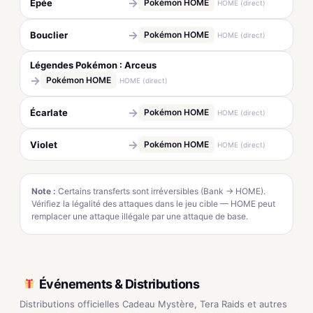
→
Épée
Pokémon HOME
HOME (direct)
→
Bouclier
Pokémon HOME
HOME (direct)
Légendes Pokémon : Arceus
→
Pokémon HOME
HOME (direct)
→
Écarlate
Pokémon HOME
HOME (direct)
→
Violet
Pokémon HOME
HOME (direct)
Note :
Certains transferts sont irréversibles (Bank → HOME).
Vérifiez la légalité des attaques dans le jeu cible — HOME peut
remplacer une attaque illégale par une attaque de base.
Événements & Distributions
Distributions officielles Cadeau Mystère, Tera Raids et autres