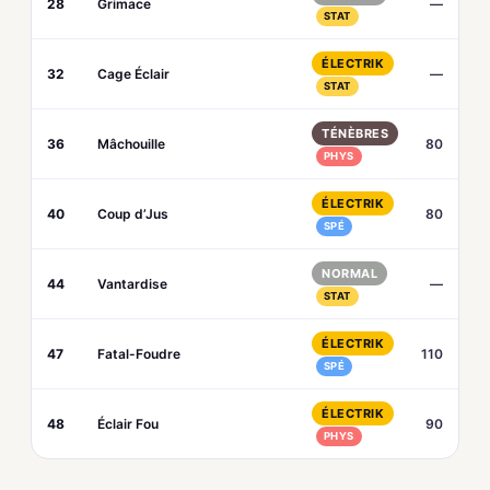
28
Grimace
—
STAT
ÉLECTRIK
32
Cage Éclair
—
STAT
TÉNÈBRES
36
Mâchouille
80
PHYS
ÉLECTRIK
40
Coup d’Jus
80
SPÉ
NORMAL
44
Vantardise
—
STAT
ÉLECTRIK
47
Fatal-Foudre
110
SPÉ
ÉLECTRIK
48
Éclair Fou
90
PHYS