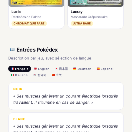
Luxio
Luxray
Destinées de Paldea
Mascarade Crépusculaire
CHROMATIQUE RARE
ULTRA RARE
Entrées Pokédex
Description par jeu, avec sélection de langue.
Français
English
日本語
Deutsch
Español
Italiano
한국어
中文
NOIR
« Ses muscles génèrent un courant électrique lorsqu’ils
travaillent. Il s’illumine en cas de danger. »
BLANC
« Ses muscles génèrent un courant électrique lorsqu’ils