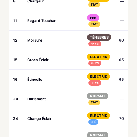
8
Chargeur
—
STAT
FÉE
11
Regard Touchant
—
STAT
TÉNÈBRES
12
Morsure
60
PHYS
ÉLECTRIK
15
Crocs Éclair
65
PHYS
ÉLECTRIK
16
Étincelle
65
PHYS
NORMAL
20
Hurlement
—
STAT
ÉLECTRIK
24
Change Éclair
70
SPÉ
NORMAL