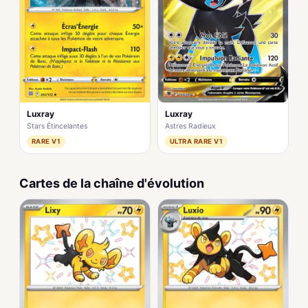
Luxray
Luxray
Stars Étincelantes
Astres Radieux
RARE V1
ULTRA RARE V1
Cartes de la chaîne d'évolution