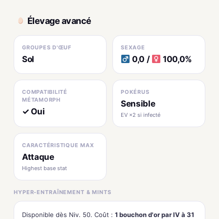
Élevage avancé
GROUPES D'ŒUF
SEXAGE
Sol
0,0 /
100,0%
COMPATIBILITÉ
POKÉRUS
MÉTAMORPH
Sensible
✓ Oui
EV ×2 si infecté
CARACTÉRISTIQUE MAX
Attaque
Highest base stat
HYPER-ENTRAÎNEMENT & MINTS
Disponible dès Niv. 50. Coût :
1 bouchon d'or par IV à 31