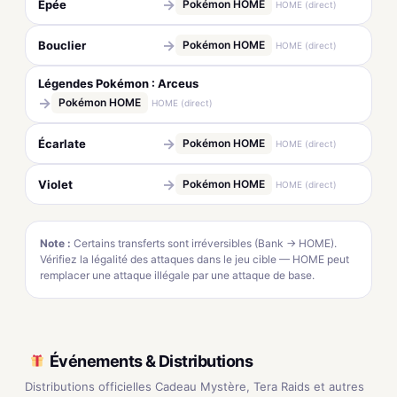
→
Épée
Pokémon HOME
HOME (direct)
→
Bouclier
Pokémon HOME
HOME (direct)
Légendes Pokémon : Arceus
→
Pokémon HOME
HOME (direct)
→
Écarlate
Pokémon HOME
HOME (direct)
→
Violet
Pokémon HOME
HOME (direct)
Note :
Certains transferts sont irréversibles (Bank → HOME).
Vérifiez la légalité des attaques dans le jeu cible — HOME peut
remplacer une attaque illégale par une attaque de base.
Événements & Distributions
Distributions officielles Cadeau Mystère, Tera Raids et autres