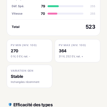
79
Déf. Spé.
255
70
Vitesse
255
523
Total
PV MIN (NIV. 100)
PV MAX (NIV. 100)
270
364
0 IV, 0 EV, nat. -
31 IV, 252 EV, nat. +
VARIATION GEN
Stable
Inchangées récemment
Efficacité des types