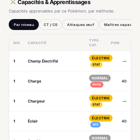
Capacités & Apprentissages
Capacités apprenables par ce Pokémon, par méthode.
Par niveau
CT / CS
Attaques œuf
Maîtres capacités
TYPE ·
NIV.
CAPACITÉ
POW.
CAT.
ÉLECTRIK
1
Champ Électrifié
—
STAT
NORMAL
1
Charge
40
PHYS
ÉLECTRIK
1
Chargeur
—
STAT
ÉLECTRIK
1
Éclair
40
SPÉ
NORMAL