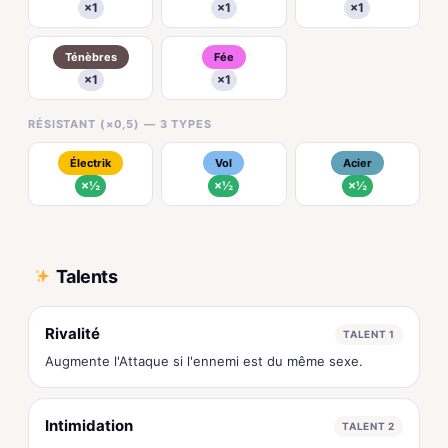
×1
×1
×1
Ténèbres
Fée
×1
×1
RÉSISTANT (×0,5) — 3 TYPES
Électrik
Vol
Acier
×½
×½
×½
Talents
Rivalité
TALENT 1
Augmente l'Attaque si l'ennemi est du même sexe.
Intimidation
TALENT 2