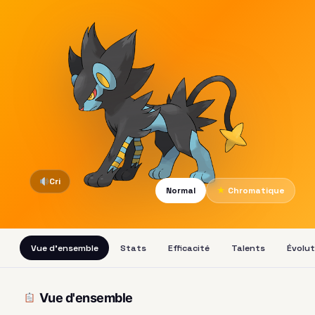
Cri
Normal
★
Chromatique
Vue d'ensemble
Stats
Efficacité
Talents
Évolut
Vue d'ensemble