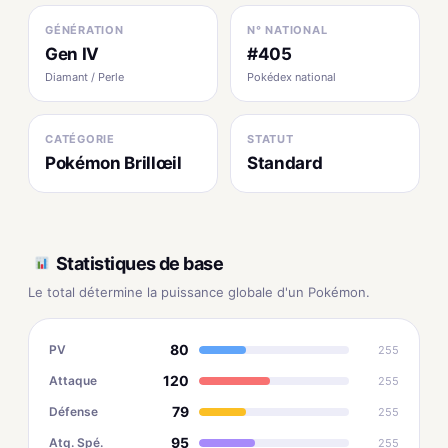
GÉNÉRATION
N° NATIONAL
Gen IV
#405
Diamant / Perle
Pokédex national
CATÉGORIE
STATUT
Pokémon Brillœil
Standard
Statistiques de base
Le total détermine la puissance globale d'un Pokémon.
80
PV
255
120
Attaque
255
79
Défense
255
95
Atq. Spé.
255