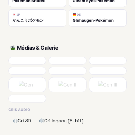
Pokémon Brillœil
Gleam Eyes Pokémon
JP
DE
がんこうポケモン
Glühaugen-Pokémon
Médias & Galerie
CRIS AUDIO
Cri 3D
Cri legacy (8-bit)