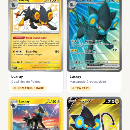
Luxray
Luxray
Destinées de Paldea
Mascarade Crépusculaire
CHROMATIQUE RARE
ULTRA RARE