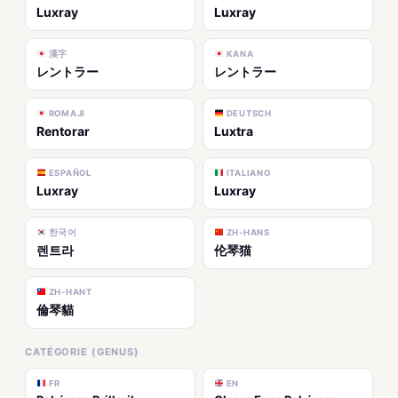
Luxray
Luxray
漢字
KANA
レントラー
レントラー
ROMAJI
DEUTSCH
Rentorar
Luxtra
ESPAÑOL
ITALIANO
Luxray
Luxray
한국어
ZH-HANS
렌트라
伦琴猫
ZH-HANT
倫琴貓
CATÉGORIE (GENUS)
FR
EN