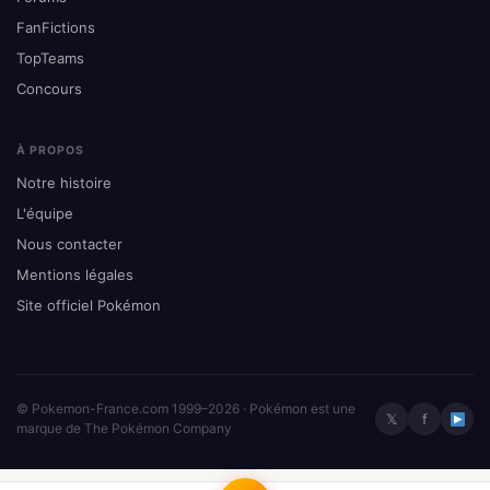
FanFictions
TopTeams
Concours
À PROPOS
Notre histoire
L'équipe
Nous contacter
Mentions légales
Site officiel Pokémon
© Pokemon-France.com 1999–2026 · Pokémon est une
𝕏
f
marque de The Pokémon Company