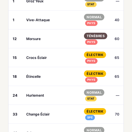
1
Groz’Yeux
—
STAT
NORMAL
1
Vive-Attaque
40
PHYS
TÉNÈBRES
12
Morsure
60
PHYS
ÉLECTRIK
15
Crocs Éclair
65
PHYS
ÉLECTRIK
18
Étincelle
65
PHYS
NORMAL
24
Hurlement
—
STAT
ÉLECTRIK
33
Change Éclair
70
SPÉ
NORMAL