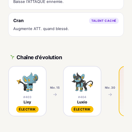
Baisse l'ATTAQUE ennemie.
Cran
TALENT CACHÉ
Augmente ATT. quand blessé.
Chaîne d'évolution
Niv. 15
Niv. 30
→
→
#403
#404
Lixy
Luxio
ÉLECTRIK
ÉLECTRIK
É