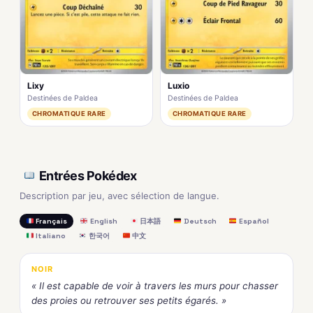
Lixy
Luxio
Destinées de Paldea
Destinées de Paldea
CHROMATIQUE RARE
CHROMATIQUE RARE
Entrées Pokédex
Description par jeu, avec sélection de langue.
Français
English
日本語
Deutsch
Español
Italiano
한국어
中文
NOIR
« Il est capable de voir à travers les murs pour chasser
des proies ou retrouver ses petits égarés. »