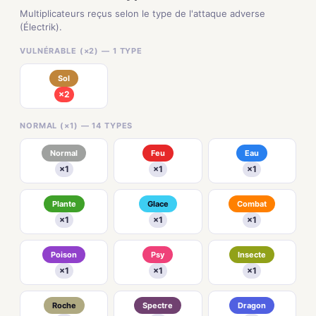
Multiplicateurs reçus selon le type de l'attaque adverse
(Électrik).
VULNÉRABLE (×2) — 1 TYPE
Sol
×2
NORMAL (×1) — 14 TYPES
Normal
Feu
Eau
×1
×1
×1
Plante
Glace
Combat
×1
×1
×1
Poison
Psy
Insecte
×1
×1
×1
Roche
Spectre
Dragon