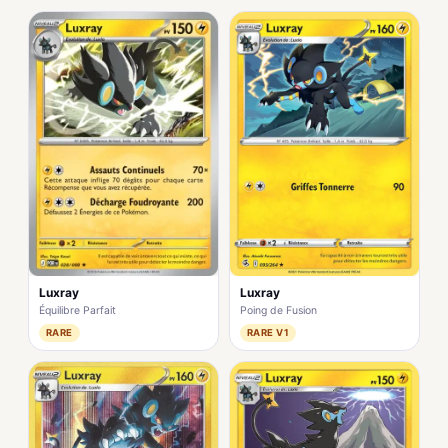
Luxray
Luxray
Équilibre Parfait
Poing de Fusion
RARE
RARE V1