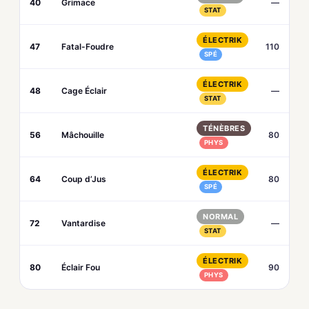
40
Grimace
—
STAT
ÉLECTRIK
47
Fatal-Foudre
110
SPÉ
ÉLECTRIK
48
Cage Éclair
—
STAT
TÉNÈBRES
56
Mâchouille
80
PHYS
ÉLECTRIK
64
Coup d’Jus
80
SPÉ
NORMAL
72
Vantardise
—
STAT
ÉLECTRIK
80
Éclair Fou
90
PHYS