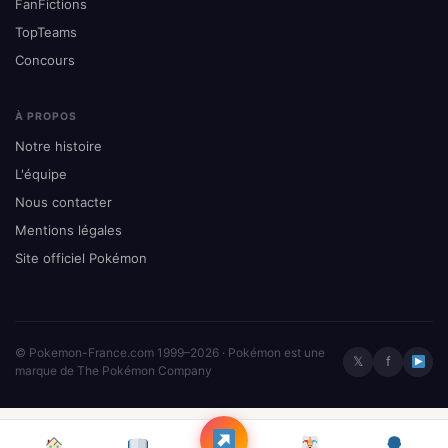
FanFictions
TopTeams
Concours
À PROPOS
Notre histoire
L'équipe
Nous contacter
Mentions légales
Site officiel Pokémon
© Pokemon-France.com 1999–2026 · Pokémon est une
𝕏
f
marque de The Pokémon Company