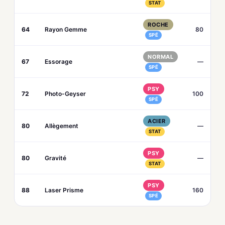
STAT
ROCHE
64
Rayon Gemme
80
SPÉ
NORMAL
67
Essorage
—
SPÉ
PSY
72
Photo-Geyser
100
SPÉ
ACIER
80
Allègement
—
STAT
PSY
80
Gravité
—
STAT
PSY
88
Laser Prisme
160
SPÉ