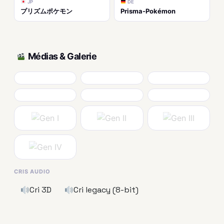
JP
DE
プリズムポケモン
Prisma-Pokémon
Médias & Galerie
CRIS AUDIO
Cri 3D
Cri legacy (8-bit)