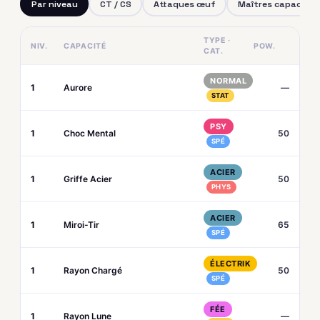
Par niveau
CT / CS
Attaques œuf
Maîtres capacités
TYPE ·
NIV.
CAPACITÉ
POW.
CAT.
NORMAL
1
Aurore
—
STAT
PSY
1
Choc Mental
50
SPÉ
ACIER
1
Griffe Acier
50
PHYS
ACIER
1
Miroi-Tir
65
SPÉ
ÉLECTRIK
1
Rayon Chargé
50
SPÉ
FÉE
1
Rayon Lune
—