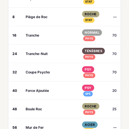
STAT
ROCHE
8
Piège de Roc
—
STAT
NORMAL
16
Tranche
70
PHYS
TÉNÈBRES
24
Tranche-Nuit
70
PHYS
PSY
32
Coupe Psycho
70
PHYS
PSY
40
Force Ajoutée
20
SPÉ
ROCHE
48
Boule Roc
25
PHYS
ACIER
56
Mur de Fer
—