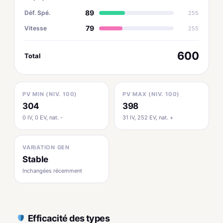
89
Déf. Spé.
255
79
Vitesse
255
600
Total
PV MIN (NIV. 100)
PV MAX (NIV. 100)
304
398
0 IV, 0 EV, nat. -
31 IV, 252 EV, nat. +
VARIATION GEN
Stable
Inchangées récemment
Efficacité des types