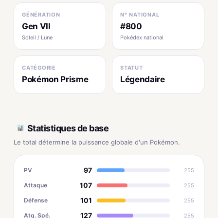
GÉNÉRATION
N° NATIONAL
Gen VII
#800
Soleil / Lune
Pokédex national
CATÉGORIE
STATUT
Pokémon Prisme
Légendaire
Statistiques de base
Le total détermine la puissance globale d'un Pokémon.
97
PV
255
107
Attaque
255
101
Défense
255
127
Atq. Spé.
255