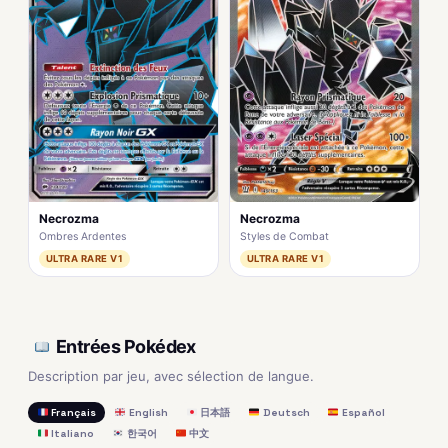
Necrozma
Necrozma
Ombres Ardentes
Styles de Combat
ULTRA RARE V1
ULTRA RARE V1
Entrées Pokédex
Description par jeu, avec sélection de langue.
Français
English
日本語
Deutsch
Español
Italiano
한국어
中文