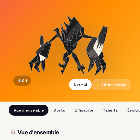
Cri
Normal
★
Chromatique
Vue d'ensemble
Stats
Efficacité
Talents
Évolut
Vue d'ensemble