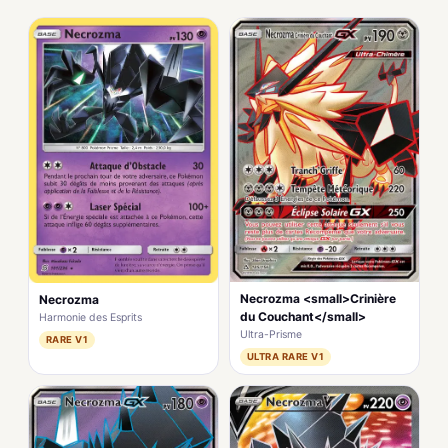
Necrozma <small>Crinière
Necrozma
du Couchant</small>
Harmonie des Esprits
Ultra-Prisme
RARE V1
ULTRA RARE V1