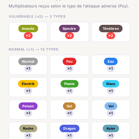
Multiplicateurs reçus selon le type de l'attaque adverse (Psy).
VULNÉRABLE (×2) — 3 TYPES
Insecte
Spectre
Ténèbres
×2
×2
×2
NORMAL (×1) — 13 TYPES
Normal
Feu
Eau
×1
×1
×1
Électrik
Plante
Glace
×1
×1
×1
Poison
Sol
Vol
×1
×1
×1
Roche
Dragon
Acier
×1
×1
×1