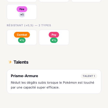
Fée
×1
RÉSISTANT (×0,5) — 2 TYPES
Combat
Psy
×½
×½
Talents
Prisme-Armure
TALENT 1
Réduit les dégâts subis lorsque le Pokémon est touché
par une capacité super efficace.