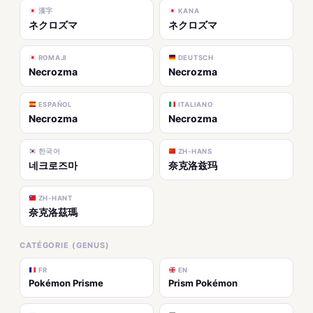
漢字
KANA
ネクロズマ
ネクロズマ
ROMAJI
DEUTSCH
Necrozma
Necrozma
ESPAÑOL
ITALIANO
Necrozma
Necrozma
한국어
ZH-HANS
네크로즈마
奈克洛兹玛
ZH-HANT
奈克洛茲瑪
CATÉGORIE (GENUS)
FR
EN
Pokémon Prisme
Prism Pokémon