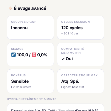
Élevage avancé
GROUPES D'ŒUF
CYCLES ÉCLOSION
Inconnu
120 cycles
≈ 30 840 pas
SEXAGE
COMPATIBILITÉ
MÉTAMORPH
100,0 /
0,0%
✓ Oui
POKÉRUS
CARACTÉRISTIQUE MAX
Sensible
Atq. Spé.
EV ×2 si infecté
Highest base stat
HYPER-ENTRAÎNEMENT & MINTS
Disponible dès Niv. 50. Coût :
1 bouchon d'or par IV à 31