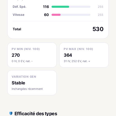
116
Déf. Spé.
255
60
Vitesse
255
530
Total
PV MIN (NIV. 100)
PV MAX (NIV. 100)
270
364
0 IV, 0 EV, nat. -
31 IV, 252 EV, nat. +
VARIATION GEN
Stable
Inchangées récemment
Efficacité des types