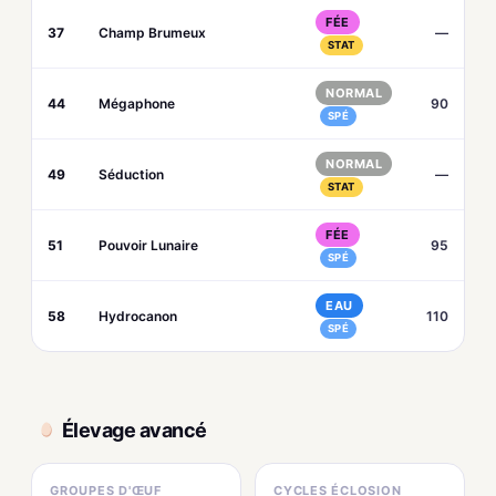
FÉE
37
Champ Brumeux
—
STAT
NORMAL
44
Mégaphone
90
SPÉ
NORMAL
49
Séduction
—
STAT
FÉE
51
Pouvoir Lunaire
95
SPÉ
EAU
58
Hydrocanon
110
SPÉ
Élevage avancé
GROUPES D'ŒUF
CYCLES ÉCLOSION