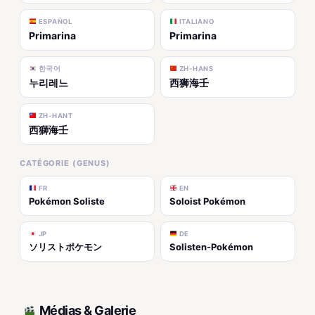
ESPAÑOL
ITALIANO
Primarina
Primarina
한국어
ZH-HANS
누리레느
西狮海壬
ZH-HANT
西獅海壬
CATÉGORIE (GENUS)
FR
EN
Pokémon Soliste
Soloist Pokémon
JP
DE
ソリストポケモン
Solisten-Pokémon
Médias & Galerie