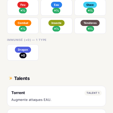
Feu
Eau
Glace
×½
×½
×½
Combat
Insecte
Ténèbres
×½
×½
×½
IMMUNISÉ (×0) — 1 TYPE
Dragon
×0
Talents
Torrent
TALENT 1
Augmente attaques EAU.