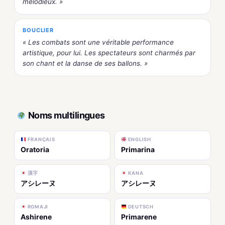
mélodieux. »
BOUCLIER
« Les combats sont une véritable performance
artistique, pour lui. Les spectateurs sont charmés par
son chant et la danse de ses ballons. »
Noms multilingues
FRANÇAIS
ENGLISH
Oratoria
Primarina
漢字
KANA
アシレーヌ
アシレーヌ
ROMAJI
DEUTSCH
Ashirene
Primarene