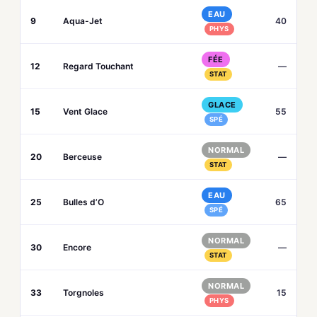
EAU
9
Aqua-Jet
40
PHYS
FÉE
12
Regard Touchant
—
STAT
GLACE
15
Vent Glace
55
SPÉ
NORMAL
20
Berceuse
—
STAT
EAU
25
Bulles d’O
65
SPÉ
NORMAL
30
Encore
—
STAT
NORMAL
33
Torgnoles
15
PHYS