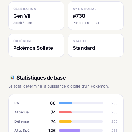
GÉNÉRATION
N° NATIONAL
Gen VII
#730
Soleil / Lune
Pokédex national
CATÉGORIE
STATUT
Pokémon Soliste
Standard
Statistiques de base
Le total détermine la puissance globale d'un Pokémon.
80
PV
255
74
Attaque
255
74
Défense
255
126
Atq. Spé.
255