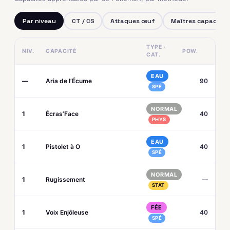
Par niveau
CT / CS
Attaques œuf
Maîtres capacités
TYPE ·
NIV.
CAPACITÉ
POW.
CAT.
EAU
—
Aria de l’Écume
90
SPÉ
NORMAL
1
Écras’Face
40
PHYS
EAU
1
Pistolet à O
40
SPÉ
NORMAL
1
Rugissement
—
STAT
FÉE
1
Voix Enjôleuse
40
SPÉ