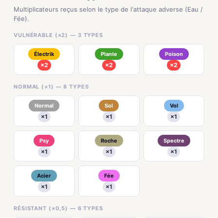
Multiplicateurs reçus selon le type de l'attaque adverse (Eau /
Fée).
VULNÉRABLE (×2) — 3 TYPES
Électrik
Plante
Poison
×2
×2
×2
NORMAL (×1) — 8 TYPES
Normal
Sol
Vol
×1
×1
×1
Psy
Roche
Spectre
×1
×1
×1
Acier
Fée
×1
×1
RÉSISTANT (×0,5) — 6 TYPES