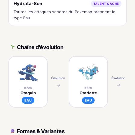
Hydrata-Son
TALENT CACHÉ
Toutes les attaques sonores du Pokémon prennent le
type Eau.
Chaîne d'évolution
Évolution
Évolution
→
→
#728
#729
Otaquin
Otarlette
EAU
EAU
Formes & Variantes