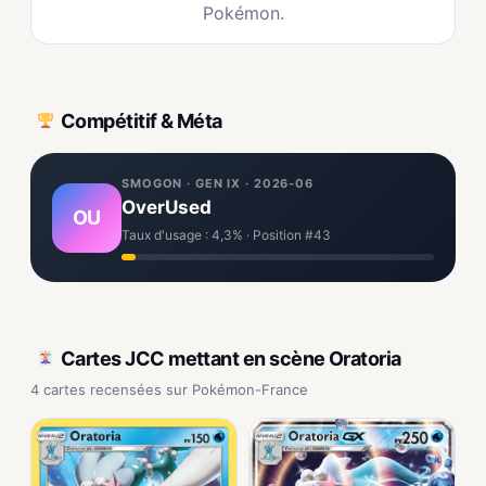
Pokémon.
Compétitif & Méta
SMOGON · GEN IX · 2026-06
OverUsed
OU
Taux d'usage : 4,3% · Position #43
Cartes JCC mettant en scène Oratoria
4 cartes recensées sur Pokémon-France