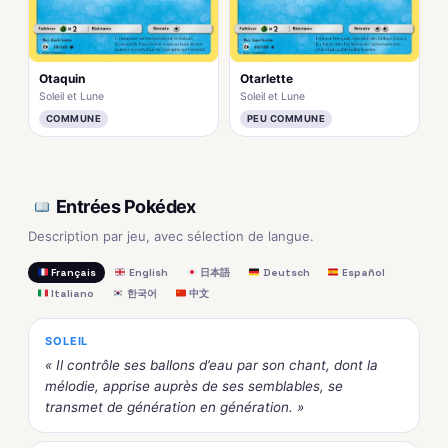
Otaquin
Otarlette
Soleil et Lune
Soleil et Lune
COMMUNE
PEU COMMUNE
Entrées Pokédex
Description par jeu, avec sélection de langue.
Français
English
日本語
Deutsch
Español
Italiano
한국어
中文
SOLEIL
« Il contrôle ses ballons d’eau par son chant, dont la
mélodie, apprise auprès de ses semblables, se
transmet de génération en génération. »