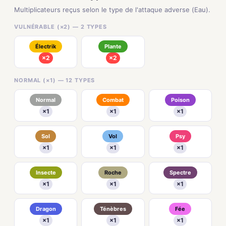
Multiplicateurs reçus selon le type de l'attaque adverse (Eau).
VULNÉRABLE (×2) — 2 TYPES
Électrik
Plante
×2
×2
NORMAL (×1) — 12 TYPES
Normal
Combat
Poison
×1
×1
×1
Sol
Vol
Psy
×1
×1
×1
Insecte
Roche
Spectre
×1
×1
×1
Dragon
Ténèbres
Fée
×1
×1
×1