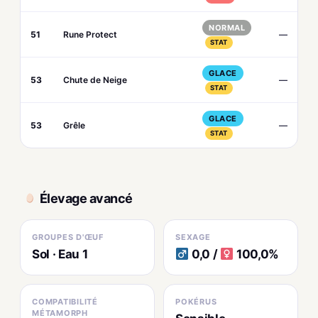
NORMAL
51
Rune Protect
—
STAT
GLACE
53
Chute de Neige
—
STAT
GLACE
53
Grêle
—
STAT
Élevage avancé
GROUPES D'ŒUF
SEXAGE
Sol · Eau 1
0,0 /
100,0%
COMPATIBILITÉ
POKÉRUS
MÉTAMORPH