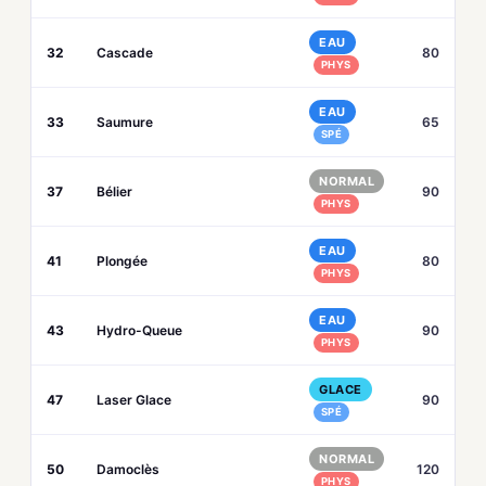
EAU
32
Cascade
80
PHYS
EAU
33
Saumure
65
SPÉ
NORMAL
37
Bélier
90
PHYS
EAU
41
Plongée
80
PHYS
EAU
43
Hydro-Queue
90
PHYS
GLACE
47
Laser Glace
90
SPÉ
NORMAL
50
Damoclès
120
PHYS