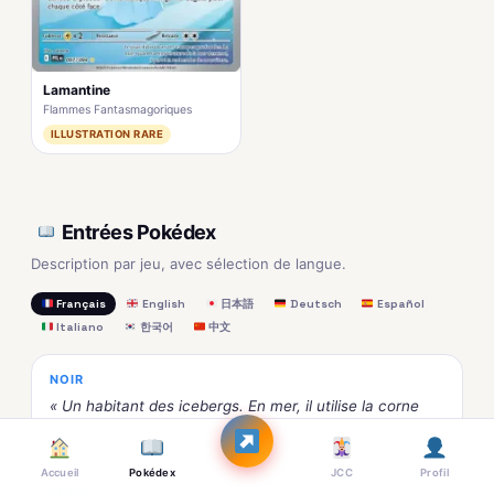
Lamantine
Flammes Fantasmagoriques
ILLUSTRATION RARE
Entrées Pokédex
Description par jeu, avec sélection de langue.
Français
English
日本語
Deutsch
Español
Italiano
한국어
中文
NOIR
« Un habitant des icebergs. En mer, il utilise la corne
sur sa tête pour briser la banquise. »
Accueil
Pokédex
JCC
Profil
BLANC