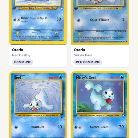
Otaria
Otaria
Set de base
Neo Destiny
PEU COMMUNE
COMMUNE