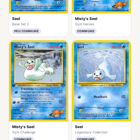
Seel
Misty's Seel
Base Set 2
Gym Heroes
PEU COMMUNE
COMMUNE
Misty's Seel
Seel
Gym Challenge
Legendary Collection
COMMUNE
COMMUNE