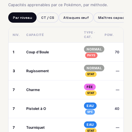
Capacités apprenables par ce Pokémon, par méthode.
Par niveau
CT / CS
Attaques œuf
Maîtres capacités
TYPE ·
NIV.
CAPACITÉ
POW.
CAT.
NORMAL
1
Coup d’Boule
70
PHYS
NORMAL
3
Rugissement
—
STAT
FÉE
7
Charme
—
STAT
EAU
7
Pistolet à O
40
SPÉ
EAU
7
Tourniquet
—
STAT