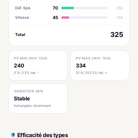
70
Déf. Spé.
255
45
Vitesse
255
325
Total
PV MIN (NIV. 100)
PV MAX (NIV. 100)
240
334
0 IV, 0 EV, nat. -
31 IV, 252 EV, nat. +
VARIATION GEN
Stable
Inchangées récemment
Efficacité des types