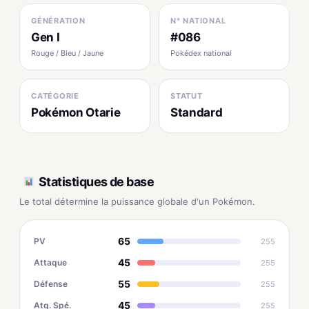
GÉNÉRATION
N° NATIONAL
Gen I
#086
Rouge / Bleu / Jaune
Pokédex national
CATÉGORIE
STATUT
Pokémon Otarie
Standard
Statistiques de base
Le total détermine la puissance globale d'un Pokémon.
65
PV
255
45
Attaque
255
55
Défense
255
45
Atq. Spé.
255