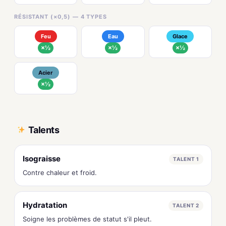
RÉSISTANT (×0,5) — 4 TYPES
Feu
Eau
Glace
×½
×½
×½
Acier
×½
Talents
Isograisse
TALENT 1
Contre chaleur et froid.
Hydratation
TALENT 2
Soigne les problèmes de statut s'il pleut.