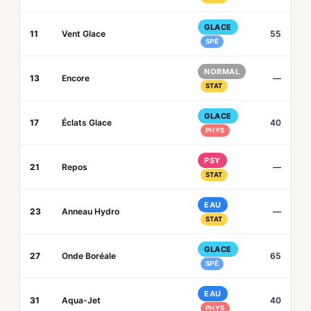
GLACE
11
Vent Glace
55
SPÉ
NORMAL
13
Encore
—
STAT
GLACE
17
Éclats Glace
40
PHYS
PSY
21
Repos
—
STAT
EAU
23
Anneau Hydro
—
STAT
GLACE
27
Onde Boréale
65
SPÉ
EAU
31
Aqua-Jet
40
PHYS