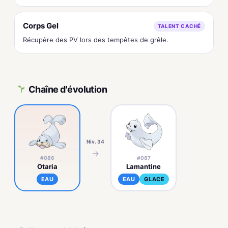
Corps Gel
TALENT CACHÉ
Récupère des PV lors des tempêtes de grêle.
Chaîne d'évolution
Niv. 34
→
#086
#087
Otaria
Lamantine
EAU
EAU
GLACE