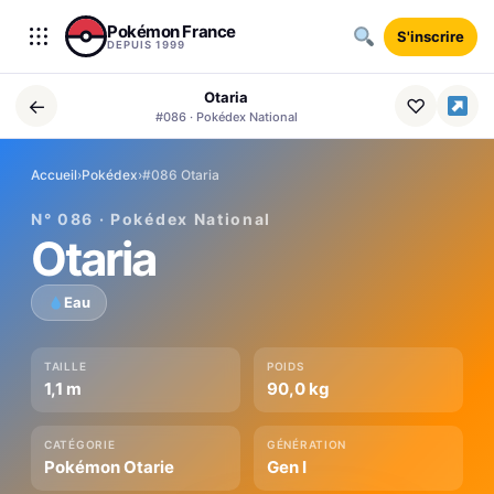
Aller au contenu
Pokémon France
S'inscrire
DEPUIS 1999
Otaria
←
♡
#086 · Pokédex National
Accueil
›
Pokédex
›
#086 Otaria
N° 086 · Pokédex National
Otaria
Eau
TAILLE
POIDS
1,1 m
90,0 kg
CATÉGORIE
GÉNÉRATION
Pokémon Otarie
Gen I