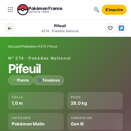
Aller au contenu
Pokémon France
S'inscrire
DEPUIS 1999
Pifeuil
←
♡
#274 · Pokédex National
Accueil
›
Pokédex
›
#274 Pifeuil
N° 274 · Pokédex National
Pifeuil
Plante
Ténèbres
TAILLE
POIDS
1,0 m
28,0 kg
CATÉGORIE
GÉNÉRATION
Pokémon Malin
Gen III