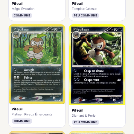
Pifeuil
Pifeuil
Méga-Évolution
Tempête Céleste
COMMUNE
PEU COMMUNE
Pifeuil
Pifeuil
Platine : Rivaux Émergeants
Diamant & Perle
COMMUNE
PEU COMMUNE