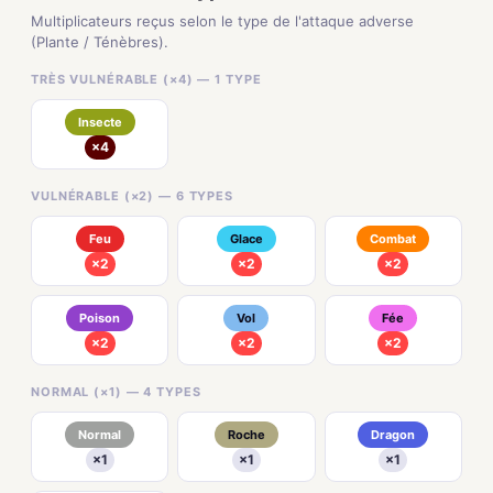
Multiplicateurs reçus selon le type de l'attaque adverse
(Plante / Ténèbres).
TRÈS VULNÉRABLE (×4) — 1 TYPE
Insecte
×4
VULNÉRABLE (×2) — 6 TYPES
Feu
Glace
Combat
×2
×2
×2
Poison
Vol
Fée
×2
×2
×2
NORMAL (×1) — 4 TYPES
Normal
Roche
Dragon
×1
×1
×1