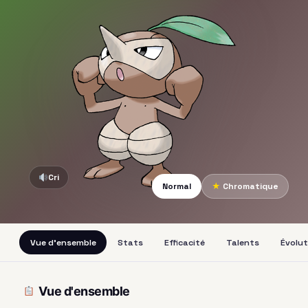
Cri
Normal
★
Chromatique
Vue d'ensemble
Stats
Efficacité
Talents
Évolut
Vue d'ensemble