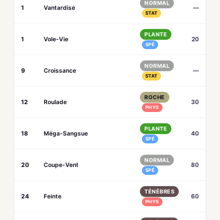
NORMAL
1
Vantardise
—
STAT
PLANTE
1
Vole-Vie
20
SPÉ
NORMAL
9
Croissance
—
STAT
ROCHE
12
Roulade
30
PHYS
PLANTE
18
Méga-Sangsue
40
SPÉ
NORMAL
20
Coupe-Vent
80
SPÉ
TÉNÈBRES
24
Feinte
60
PHYS