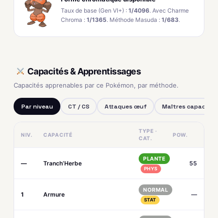
Taux de base (Gen VI+) :
1/4096
. Avec Charme
Chroma :
1/1365
. Méthode Masuda :
1/683
.
Capacités & Apprentissages
Capacités apprenables par ce Pokémon, par méthode.
Par niveau
CT / CS
Attaques œuf
Maîtres capacités
TYPE ·
NIV.
CAPACITÉ
POW.
CAT.
PLANTE
—
Tranch’Herbe
55
PHYS
NORMAL
1
Armure
—
STAT