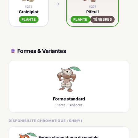
→
→
#273
#274
Grainipiot
Pifeuil
PLANTE
PLANTE
TÉNÈBRES
Formes & Variantes
Forme standard
Plante · Ténèbres
DISPONIBILITÉ CHROMATIQUE (SHINY)
Forme chromatique disponible