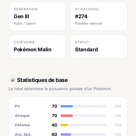
GÉNÉRATION
N° NATIONAL
Gen III
#274
Rubis / Saphir
Pokédex national
CATÉGORIE
STATUT
Pokémon Malin
Standard
Statistiques de base
Le total détermine la puissance globale d'un Pokémon.
70
PV
255
70
Attaque
255
40
Défense
255
60
Atq. Spé.
255