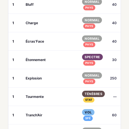
NORMAL
1
Bluff
40
PHYS
NORMAL
1
Charge
40
PHYS
NORMAL
1
Écras’Face
40
PHYS
SPECTRE
1
Étonnement
30
PHYS
NORMAL
1
Explosion
250
PHYS
TÉNÈBRES
1
Tourmente
—
STAT
VOL
1
Tranch’Air
60
SPÉ