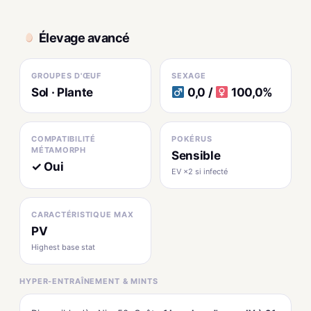
Élevage avancé
GROUPES D'ŒUF
SEXAGE
Sol · Plante
0,0 /
100,0%
COMPATIBILITÉ
POKÉRUS
MÉTAMORPH
Sensible
✓ Oui
EV ×2 si infecté
CARACTÉRISTIQUE MAX
PV
Highest base stat
HYPER-ENTRAÎNEMENT & MINTS