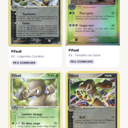
Pifeuil
Pifeuil
EX : Tempête de Sable
EX : Légendes Oubliées
PEU COMMUNE
PEU COMMUNE