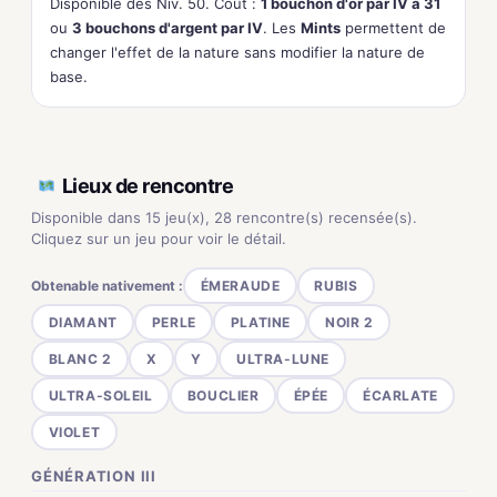
Disponible dès Niv. 50. Coût :
1 bouchon d'or par IV à 31
ou
3 bouchons d'argent par IV
. Les
Mints
permettent de
changer l'effet de la nature sans modifier la nature de
base.
Lieux de rencontre
Disponible dans 15 jeu(x), 28 rencontre(s) recensée(s).
Cliquez sur un jeu pour voir le détail.
Obtenable nativement :
ÉMERAUDE
RUBIS
DIAMANT
PERLE
PLATINE
NOIR 2
BLANC 2
X
Y
ULTRA-LUNE
ULTRA-SOLEIL
BOUCLIER
ÉPÉE
ÉCARLATE
VIOLET
GÉNÉRATION III