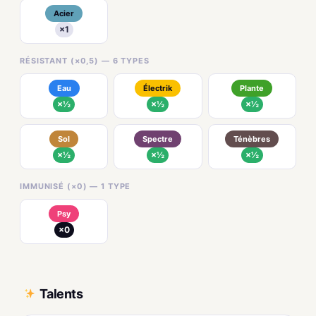
Acier
×1
RÉSISTANT (×0,5) — 6 TYPES
Eau
Électrik
Plante
×½
×½
×½
Sol
Spectre
Ténèbres
×½
×½
×½
IMMUNISÉ (×0) — 1 TYPE
Psy
×0
Talents