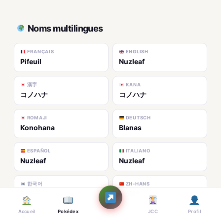
Noms multilingues
FRANÇAIS
ENGLISH
Pifeuil
Nuzleaf
漢字
KANA
コノハナ
コノハナ
ROMAJI
DEUTSCH
Konohana
Blanas
ESPAÑOL
ITALIANO
Nuzleaf
Nuzleaf
한국어
ZH-HANS
잎새코
长鼻叶
Accueil
Pokédex
JCC
Profil
ZH-HANT