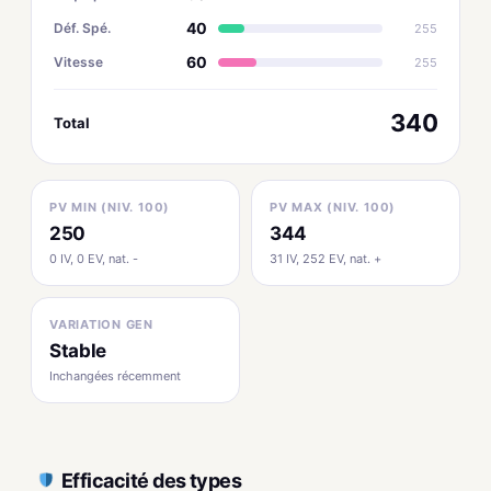
40
Déf. Spé.
255
60
Vitesse
255
340
Total
PV MIN (NIV. 100)
PV MAX (NIV. 100)
250
344
0 IV, 0 EV, nat. -
31 IV, 252 EV, nat. +
VARIATION GEN
Stable
Inchangées récemment
Efficacité des types