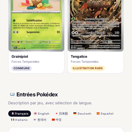
Grainipiot
Tengalice
Forces Temporelles
Forces Temporelles
COMMUNE
ILLUSTRATION RARE
Entrées Pokédex
Description par jeu, avec sélection de langue.
Français
English
日本語
Deutsch
Español
Italiano
한국어
中文