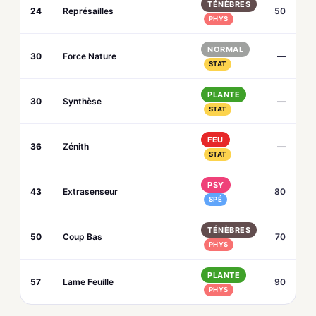
TÉNÈBRES
24
Représailles
50
PHYS
NORMAL
30
Force Nature
—
STAT
PLANTE
30
Synthèse
—
STAT
FEU
36
Zénith
—
STAT
PSY
43
Extrasenseur
80
SPÉ
TÉNÈBRES
50
Coup Bas
70
PHYS
PLANTE
57
Lame Feuille
90
PHYS