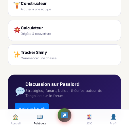
Constructeur
Ajouter à une équipe
Calculateur
Dégâts & couverture
Tracker Shiny
Commencer une chasse
Discussion sur Passlord
Stratégies, fanart, builds, théories autour de
Tengalice sur le forum.
Rejoindre →
Accueil
Pokédex
JCC
Profil