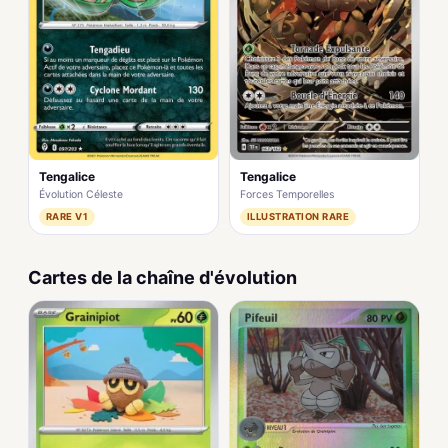
Tengalice
Tengalice
Forces Temporelles
Évolution Céleste
ILLUSTRATION RARE
RARE V1
Cartes de la chaîne d'évolution