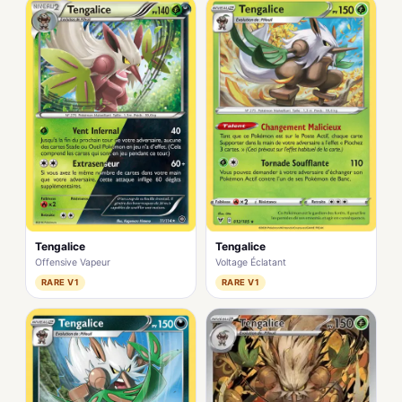
Tengalice
Tengalice
Offensive Vapeur
Voltage Éclatant
RARE V1
RARE V1