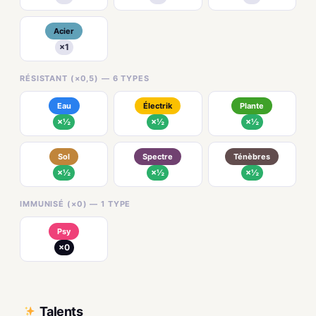
Acier
×1
RÉSISTANT (×0,5) — 6 TYPES
Eau
Électrik
Plante
×½
×½
×½
Sol
Spectre
Ténèbres
×½
×½
×½
IMMUNISÉ (×0) — 1 TYPE
Psy
×0
Talents