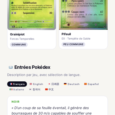
Pifeuil
Grainipiot
EX : Tempête de Sable
Forces Temporelles
PEU COMMUNE
COMMUNE
Entrées Pokédex
Description par jeu, avec sélection de langue.
Français
English
日本語
Deutsch
Español
Italiano
한국어
中文
NOIR
« D’un coup de sa feuille éventail, il génère des
bourrasques de 30 m/s capables de souffler une