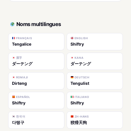
Noms multilingues
FRANÇAIS
ENGLISH
Tengalice
Shiftry
漢字
KANA
ダーテング
ダーテング
ROMAJI
DEUTSCH
Dirteng
Tengulist
ESPAÑOL
ITALIANO
Shiftry
Shiftry
한국어
ZH-HANS
다탱구
狡猾天狗