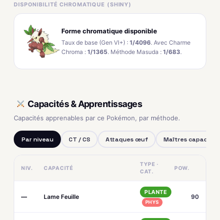
DISPONIBILITÉ CHROMATIQUE (SHINY)
Forme chromatique disponible
Taux de base (Gen VI+) :
1/4096
. Avec Charme
Chroma :
1/1365
. Méthode Masuda :
1/683
.
Capacités & Apprentissages
Capacités apprenables par ce Pokémon, par méthode.
Par niveau
CT / CS
Attaques œuf
Maîtres capacités
TYPE ·
NIV.
CAPACITÉ
POW.
CAT.
PLANTE
—
Lame Feuille
90
PHYS