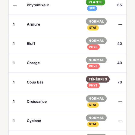
PLANTE
—
Phytomixeur
65
SPÉ
NORMAL
1
Armure
—
STAT
NORMAL
1
Bluff
40
PHYS
NORMAL
1
Charge
40
PHYS
TÉNÈBRES
1
Coup Bas
70
PHYS
NORMAL
1
Croissance
—
STAT
NORMAL
1
Cyclone
—
STAT