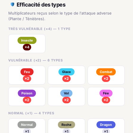
Efficacité des types
Multiplicateurs reçus selon le type de l'attaque adverse
(Plante / Ténèbres).
TRÈS VULNÉRABLE (×4) — 1 TYPE
Insecte
×4
VULNÉRABLE (×2) — 6 TYPES
Feu
Glace
Combat
×2
×2
×2
Poison
Vol
Fée
×2
×2
×2
NORMAL (×1) — 4 TYPES
Normal
Roche
Dragon
×1
×1
×1