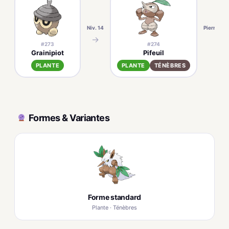
Niv. 14
Pierreplan
→
→
#273
#274
Grainipiot
Pifeuil
PLANTE
PLANTE
TÉNÈBRES
Formes & Variantes
Forme standard
Plante · Ténèbres