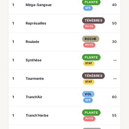
PLANTE
1
Méga-Sangsue
40
SPÉ
TÉNÈBRES
1
Représailles
50
PHYS
ROCHE
1
Roulade
30
PHYS
PLANTE
1
Synthèse
—
STAT
TÉNÈBRES
1
Tourmente
—
STAT
VOL
1
Tranch’Air
60
SPÉ
PLANTE
1
Tranch’Herbe
55
PHYS