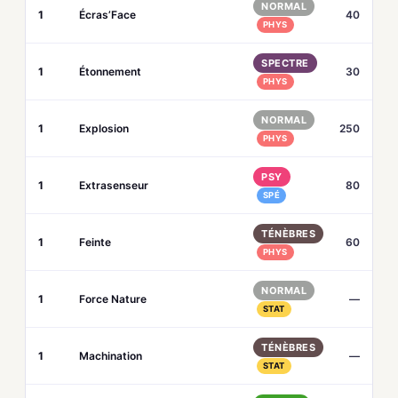
NORMAL
1
Écras’Face
40
PHYS
SPECTRE
1
Étonnement
30
PHYS
NORMAL
1
Explosion
250
PHYS
PSY
1
Extrasenseur
80
SPÉ
TÉNÈBRES
1
Feinte
60
PHYS
NORMAL
1
Force Nature
—
STAT
TÉNÈBRES
1
Machination
—
STAT