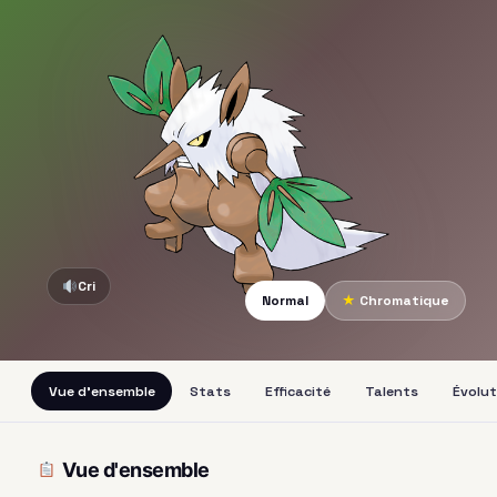
Cri
Normal
★
Chromatique
Vue d'ensemble
Stats
Efficacité
Talents
Évolut
Vue d'ensemble