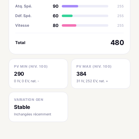
90
Atq. Spé.
255
60
Déf. Spé.
255
80
Vitesse
255
480
Total
PV MIN (NIV. 100)
PV MAX (NIV. 100)
290
384
0 IV, 0 EV, nat. -
31 IV, 252 EV, nat. +
VARIATION GEN
Stable
Inchangées récemment