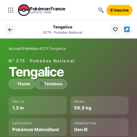
Aller au contenu
Pokémon France
S'inscrire
DEPUIS 1999
Tengalice
←
♡
#275 · Pokédex National
Accueil
›
Pokédex
›
#275 Tengalice
N° 275 · Pokédex National
Tengalice
Plante
Ténèbres
TAILLE
POIDS
1,3 m
59,6 kg
CATÉGORIE
GÉNÉRATION
Pokémon Malveillant
Gen III