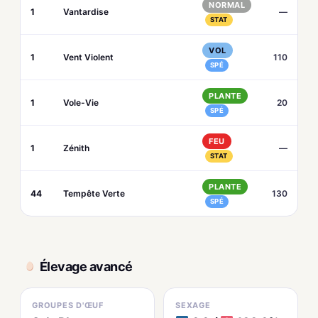
NORMAL
1
Vantardise
—
STAT
VOL
1
Vent Violent
110
SPÉ
PLANTE
1
Vole-Vie
20
SPÉ
FEU
1
Zénith
—
STAT
PLANTE
44
Tempête Verte
130
SPÉ
Élevage avancé
GROUPES D'ŒUF
SEXAGE