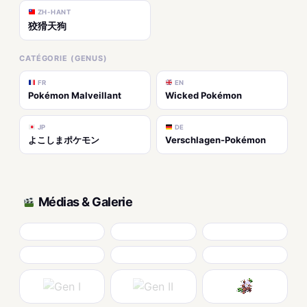
ZH-HANT
狡猾天狗
CATÉGORIE (GENUS)
FR
EN
Pokémon Malveillant
Wicked Pokémon
JP
DE
よこしまポケモン
Verschlagen-Pokémon
Médias & Galerie