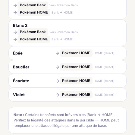
→
Pokémon Bank
Vers Pokémon Bank
→
Pokémon HOME
Bank → HOME
Blanc 2
→
Pokémon Bank
Vers Pokémon Bank
→
Pokémon HOME
Bank → HOME
→
Épée
Pokémon HOME
HOME (direct)
→
Bouclier
Pokémon HOME
HOME (direct)
→
Écarlate
Pokémon HOME
HOME (direct)
→
Violet
Pokémon HOME
HOME (direct)
Note :
Certains transferts sont irréversibles (Bank → HOME).
Vérifiez la légalité des attaques dans le jeu cible — HOME peut
remplacer une attaque illégale par une attaque de base.