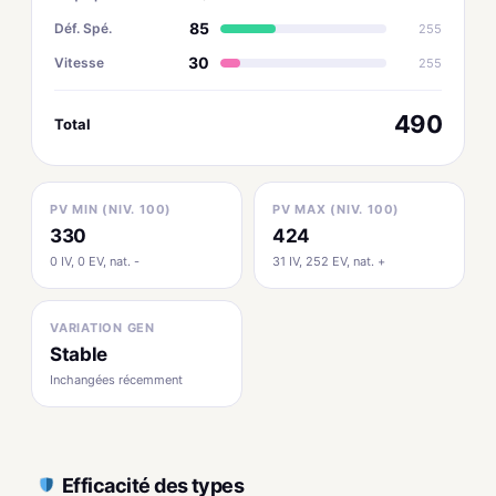
85
Déf. Spé.
255
30
Vitesse
255
490
Total
PV MIN (NIV. 100)
PV MAX (NIV. 100)
330
424
0 IV, 0 EV, nat. -
31 IV, 252 EV, nat. +
VARIATION GEN
Stable
Inchangées récemment
Efficacité des types