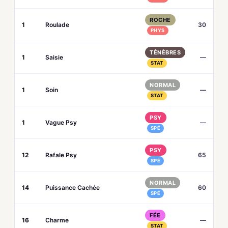
ROCHE
1
Roulade
30
PHYS
TÉNÈBRES
1
Saisie
—
STAT
NORMAL
1
Soin
—
STAT
PSY
1
Vague Psy
—
SPÉ
PSY
12
Rafale Psy
65
SPÉ
NORMAL
14
Puissance Cachée
60
SPÉ
FÉE
16
Charme
—
STAT