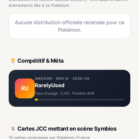
événements liés à ce Pokémon.
Aucune distribution officielle recensée pour ce
Pokémon.
Compétitif & Méta
SMOGON · GEN IX · 2026-06
RarelyUsed
RU
Taux d'usage : 3,4% · Position #46
Cartes JCC mettant en scène Symbios
10 cartes recensées sur Pokémon-France