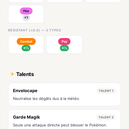
Fée
×1
RÉSISTANT (×0,5) — 2 TYPES
Combat
Psy
×½
×½
Talents
Envelocape
TALENT 1
Neutralise les dégâts dus à la météo.
Garde Magik
TALENT 2
Seule une attaque directe peut blesser le Pokémon.