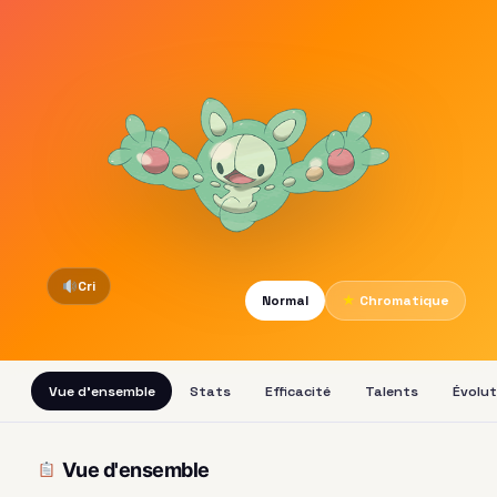
Cri
Normal
★
Chromatique
Vue d'ensemble
Stats
Efficacité
Talents
Évolut
Vue d'ensemble