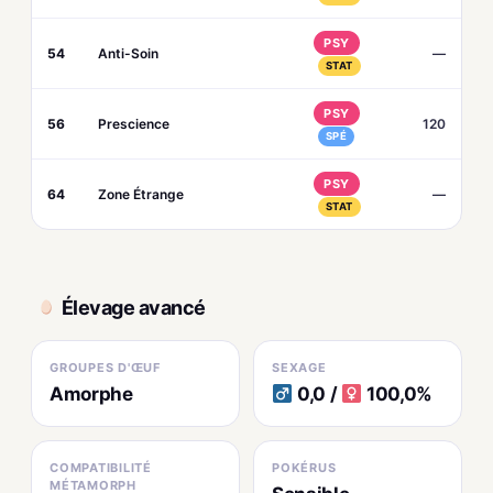
PSY
54
Anti-Soin
—
STAT
PSY
56
Prescience
120
SPÉ
PSY
64
Zone Étrange
—
STAT
Élevage avancé
GROUPES D'ŒUF
SEXAGE
Amorphe
0,0 /
100,0%
COMPATIBILITÉ
POKÉRUS
MÉTAMORPH