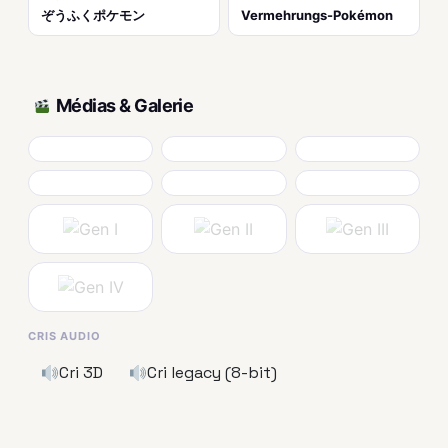
ぞうふくポケモン
Vermehrungs-Pokémon
Médias & Galerie
CRIS AUDIO
Cri 3D
Cri legacy (8-bit)