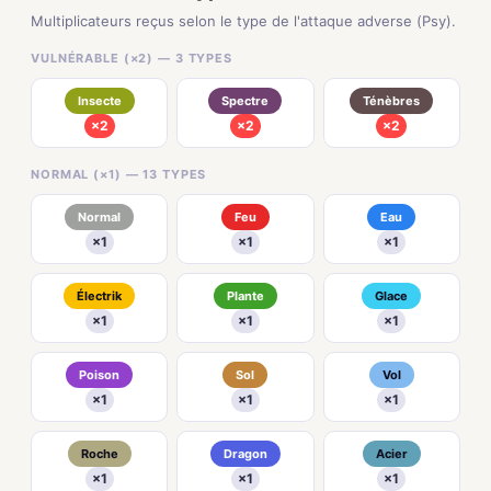
Multiplicateurs reçus selon le type de l'attaque adverse (Psy).
VULNÉRABLE (×2) — 3 TYPES
Insecte
Spectre
Ténèbres
×2
×2
×2
NORMAL (×1) — 13 TYPES
Normal
Feu
Eau
×1
×1
×1
Électrik
Plante
Glace
×1
×1
×1
Poison
Sol
Vol
×1
×1
×1
Roche
Dragon
Acier
×1
×1
×1