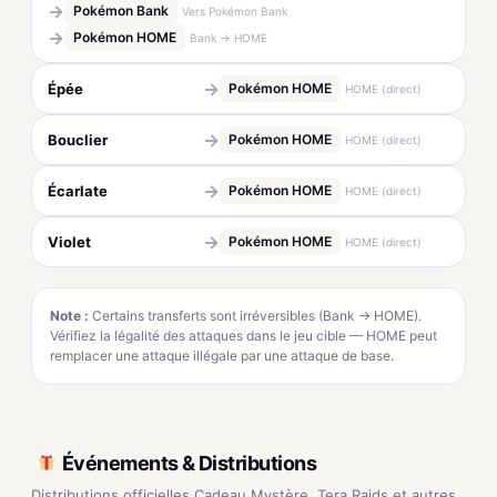
→
Pokémon Bank
Vers Pokémon Bank
→
Pokémon HOME
Bank → HOME
→
Épée
Pokémon HOME
HOME (direct)
→
Bouclier
Pokémon HOME
HOME (direct)
→
Écarlate
Pokémon HOME
HOME (direct)
→
Violet
Pokémon HOME
HOME (direct)
Note :
Certains transferts sont irréversibles (Bank → HOME).
Vérifiez la légalité des attaques dans le jeu cible — HOME peut
remplacer une attaque illégale par une attaque de base.
Événements & Distributions
Distributions officielles Cadeau Mystère, Tera Raids et autres