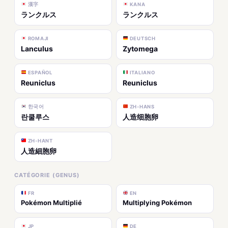
漢字
KANA
ランクルス
ランクルス
ROMAJI
DEUTSCH
Lanculus
Zytomega
ESPAÑOL
ITALIANO
Reuniclus
Reuniclus
한국어
ZH-HANS
란쿨루스
人造细胞卵
ZH-HANT
人造細胞卵
CATÉGORIE (GENUS)
FR
EN
Pokémon Multiplié
Multiplying Pokémon
JP
DE