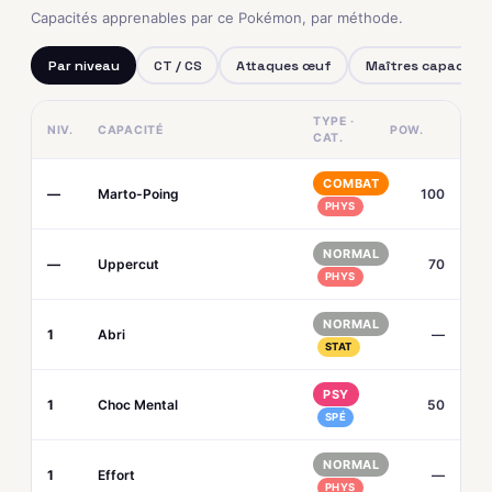
Capacités apprenables par ce Pokémon, par méthode.
Par niveau
CT / CS
Attaques œuf
Maîtres capacités
TYPE ·
NIV.
CAPACITÉ
POW.
CAT.
COMBAT
—
Marto-Poing
100
PHYS
NORMAL
—
Uppercut
70
PHYS
NORMAL
1
Abri
—
STAT
PSY
1
Choc Mental
50
SPÉ
NORMAL
1
Effort
—
PHYS