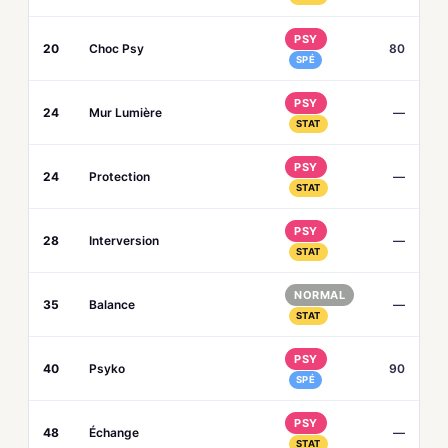
PSY
20
Choc Psy
80
SPÉ
PSY
24
Mur Lumière
—
STAT
PSY
24
Protection
—
STAT
PSY
28
Interversion
—
STAT
NORMAL
35
Balance
—
STAT
PSY
40
Psyko
90
SPÉ
PSY
48
Échange
—
STAT