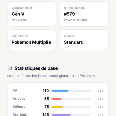
GÉNÉRATION
N° NATIONAL
Gen V
#579
Noir / Blanc
Pokédex national
CATÉGORIE
STATUT
Pokémon Multiplié
Standard
Statistiques de base
Le total détermine la puissance globale d'un Pokémon.
110
PV
255
65
Attaque
255
75
Défense
255
125
Atq. Spé.
255