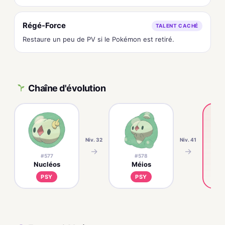
Régé-Force
TALENT CACHÉ
Restaure un peu de PV si le Pokémon est retiré.
Chaîne d'évolution
Niv. 32
Niv. 41
→
→
#577
#578
Nucléos
Méios
S
PSY
PSY