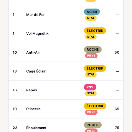
ACIER
1
Mur de Fer
—
STAT
ÉLECTRIK
1
Vol Magnétik
—
STAT
ROCHE
10
Anti-Air
50
PHYS
ÉLECTRIK
13
Cage Éclair
—
STAT
PSY
16
Repos
—
STAT
ÉLECTRIK
19
Étincelle
65
PHYS
ROCHE
22
Éboulement
75
PHYS