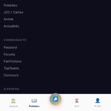
Pokédex
JCC / Cartes
Animé
Actualités
COMMUNAUTÉ
Passlord
Forums
FanFictions
TopTeams
Concours
À PROPOS
Notre histoire
L'équipe
Accueil
Pokédex
JCC
Profil
Nous contacter