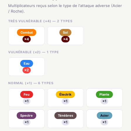
Multiplicateurs reçus selon le type de l'attaque adverse (Acier
/ Roche).
TRÈS VULNÉRABLE (×4) — 2 TYPES
Combat
Sol
×4
×4
VULNÉRABLE (×2) — 1 TYPE
Eau
×2
NORMAL (×1) — 6 TYPES
Feu
Électrik
Plante
×1
×1
×1
Spectre
Ténèbres
Acier
×1
×1
×1