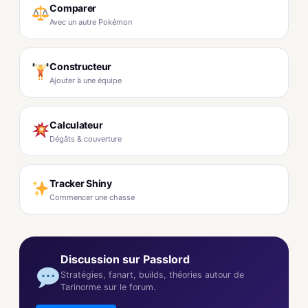
Comparer
Avec un autre Pokémon
Constructeur
Ajouter à une équipe
Calculateur
Dégâts & couverture
Tracker Shiny
Commencer une chasse
Discussion sur Passlord
Stratégies, fanart, builds, théories autour de
Tarinorme sur le forum.