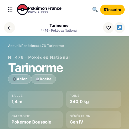
Aller au contenu
Pokémon France
S'inscrire
DEPUIS 1999
Tarinorme
←
♡
#476 · Pokédex National
Accueil
›
Pokédex
›
#476 Tarinorme
N° 476 · Pokédex National
Tarinorme
Acier
Roche
TAILLE
POIDS
1,4 m
340,0 kg
CATÉGORIE
GÉNÉRATION
Pokémon Boussole
Gen IV