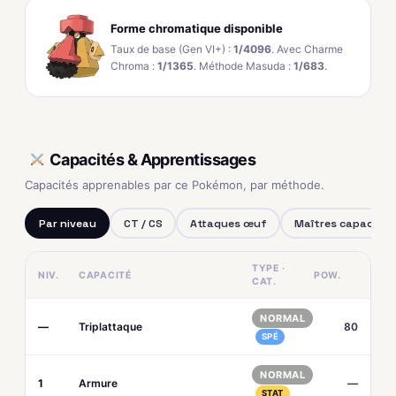
Forme chromatique disponible
Taux de base (Gen VI+) :
1/4096
. Avec Charme
Chroma :
1/1365
. Méthode Masuda :
1/683
.
Capacités & Apprentissages
Capacités apprenables par ce Pokémon, par méthode.
Par niveau
CT / CS
Attaques œuf
Maîtres capacités
TYPE ·
NIV.
CAPACITÉ
POW.
CAT.
NORMAL
—
Triplattaque
80
SPÉ
NORMAL
1
Armure
—
STAT