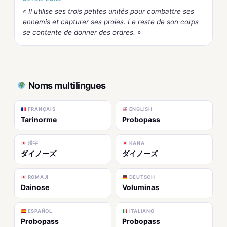
« Il utilise ses trois petites unités pour combattre ses
ennemis et capturer ses proies. Le reste de son corps
se contente de donner des ordres. »
Noms multilingues
FRANÇAIS
ENGLISH
Tarinorme
Probopass
漢字
KANA
ダイノーズ
ダイノーズ
ROMAJI
DEUTSCH
Dainose
Voluminas
ESPAÑOL
ITALIANO
Probopass
Probopass