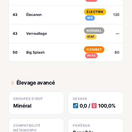
ÉLECTRIK
43
Élecanon
120
SPÉ
NORMAL
43
Verrouillage
—
STAT
COMBAT
50
Big Splash
80
PHYS
Élevage avancé
GROUPES D'ŒUF
SEXAGE
Minéral
0,0 /
100,0%
COMPATIBILITÉ
POKÉRUS
MÉTAMORPH