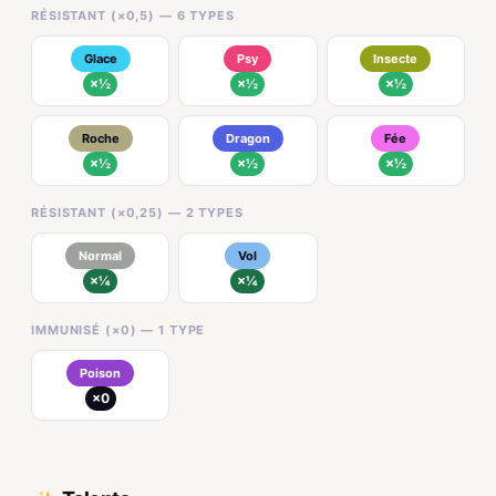
RÉSISTANT (×0,5) — 6 TYPES
Glace
Psy
Insecte
×½
×½
×½
Roche
Dragon
Fée
×½
×½
×½
RÉSISTANT (×0,25) — 2 TYPES
Normal
Vol
×¼
×¼
IMMUNISÉ (×0) — 1 TYPE
Poison
×0