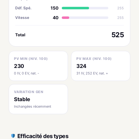
150
Déf. Spé.
255
40
Vitesse
255
525
Total
PV MIN (NIV. 100)
PV MAX (NIV. 100)
230
324
0 IV, 0 EV, nat. -
31 IV, 252 EV, nat. +
VARIATION GEN
Stable
Inchangées récemment
Efficacité des types