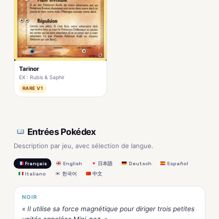
Tarinor
EX : Rubis & Saphir
RARE V1
Entrées Pokédex
Description par jeu, avec sélection de langue.
Français
English
日本語
Deutsch
Español
Italiano
한국어
中文
NOIR
« Il utilise sa force magnétique pour diriger trois petites