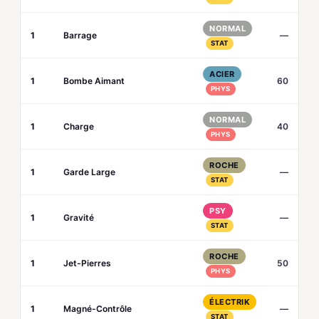
NORMAL
1
Barrage
—
STAT
ACIER
1
Bombe Aimant
60
PHYS
NORMAL
1
Charge
40
PHYS
ROCHE
1
Garde Large
—
STAT
PSY
1
Gravité
—
STAT
ROCHE
1
Jet-Pierres
50
PHYS
ÉLECTRIK
1
Magné-Contrôle
—
STAT