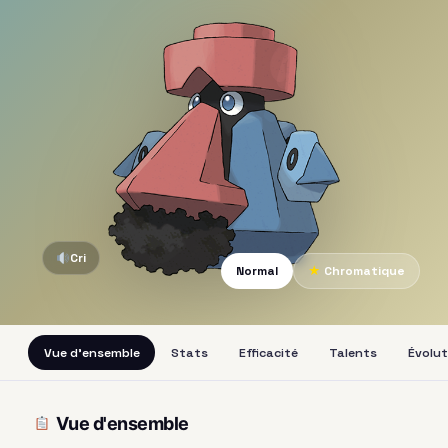
Cri
Normal
★
Chromatique
Vue d'ensemble
Stats
Efficacité
Talents
Évolut
Vue d'ensemble