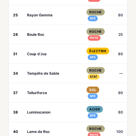
ROCHE
25
Rayon Gemme
80
SPÉ
ROCHE
28
Boule Roc
25
PHYS
ÉLECTRIK
31
Coup d’Jus
80
SPÉ
ROCHE
34
Tempête de Sable
—
STAT
SOL
37
Telluriforce
90
SPÉ
ACIER
38
Luminocanon
80
SPÉ
ROCHE
40
Lame de Roc
100
PHYS