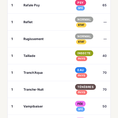
PSY
1
Rafale Psy
65
SPÉ
NORMAL
1
Reflet
—
STAT
NORMAL
1
Rugissement
—
STAT
INSECTE
1
Taillade
40
PHYS
EAU
1
Tranch'Aqua
70
PHYS
TÉNÈBRES
1
Tranche-Nuit
70
PHYS
FÉE
1
Vampibaiser
50
SPÉ