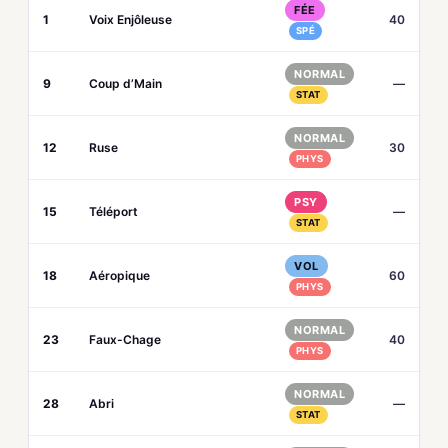
FÉE
1
Voix Enjôleuse
40
SPÉ
NORMAL
9
Coup d’Main
—
STAT
NORMAL
12
Ruse
30
PHYS
PSY
15
Téléport
—
STAT
VOL
18
Aéropique
60
PHYS
NORMAL
23
Faux-Chage
40
PHYS
NORMAL
28
Abri
—
STAT