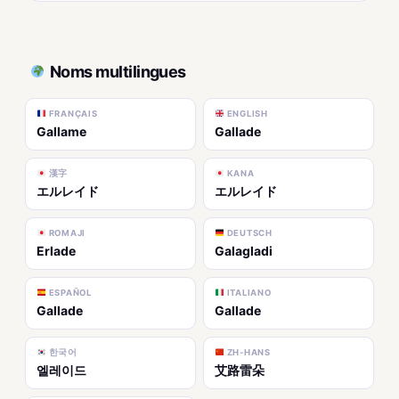
Noms multilingues
FRANÇAIS
ENGLISH
Gallame
Gallade
漢字
KANA
エルレイド
エルレイド
ROMAJI
DEUTSCH
Erlade
Galagladi
ESPAÑOL
ITALIANO
Gallade
Gallade
한국어
ZH-HANS
엘레이드
艾路雷朵