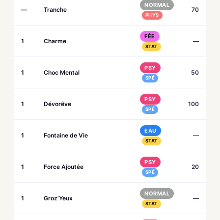
NORMAL
—
Tranche
70
PHYS
FÉE
1
Charme
—
STAT
PSY
1
Choc Mental
50
SPÉ
PSY
1
Dévorêve
100
SPÉ
EAU
1
Fontaine de Vie
—
STAT
PSY
1
Force Ajoutée
20
SPÉ
NORMAL
1
Groz’Yeux
—
STAT