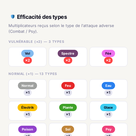
Efficacité des types
Multiplicateurs reçus selon le type de l'attaque adverse
(Combat / Psy).
VULNÉRABLE (×2) — 3 TYPES
Vol
Spectre
Fée
×2
×2
×2
NORMAL (×1) — 13 TYPES
Normal
Feu
Eau
×1
×1
×1
Électrik
Plante
Glace
×1
×1
×1
Poison
Sol
Psy