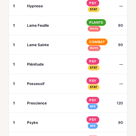
PSY
1
Hypnose
—
STAT
PLANTE
1
Lame Feuille
90
PHYS
COMBAT
1
Lame Sainte
90
PHYS
PSY
1
Plénitude
—
STAT
PSY
1
Possessif
—
STAT
PSY
1
Prescience
120
SPÉ
PSY
1
Psyko
90
SPÉ