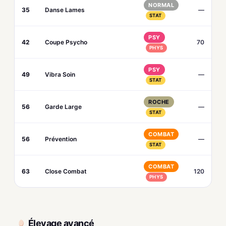
NORMAL
35
Danse Lames
—
STAT
PSY
42
Coupe Psycho
70
PHYS
PSY
49
Vibra Soin
—
STAT
ROCHE
56
Garde Large
—
STAT
COMBAT
56
Prévention
—
STAT
COMBAT
63
Close Combat
120
PHYS
Élevage avancé