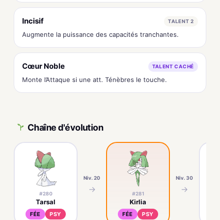
Incisif
TALENT 2
Augmente la puissance des capacités tranchantes.
Cœur Noble
TALENT CACHÉ
Monte l’Attaque si une att. Ténèbres le touche.
Chaîne d'évolution
Niv. 20
Niv. 30
→
→
#280
#281
Tarsal
Kirlia
G
FÉE
PSY
FÉE
PSY
F