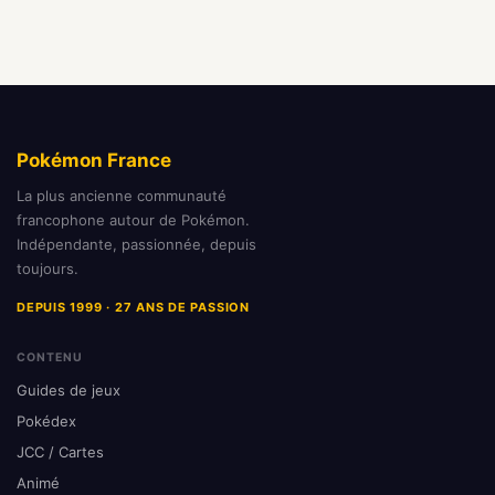
Pokémon France
La plus ancienne communauté
francophone autour de Pokémon.
Indépendante, passionnée, depuis
toujours.
DEPUIS 1999 · 27 ANS DE PASSION
CONTENU
Guides de jeux
Pokédex
JCC / Cartes
Animé