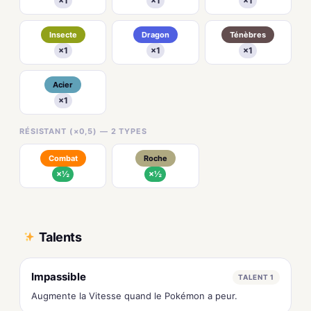
×1
×1
×1
Insecte
Dragon
Ténèbres
×1
×1
×1
Acier
×1
RÉSISTANT (×0,5) — 2 TYPES
Combat
Roche
×½
×½
Talents
Impassible
TALENT 1
Augmente la Vitesse quand le Pokémon a peur.