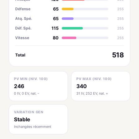
65
Défense
255
65
Atq. Spé.
255
115
Déf. Spé.
255
80
Vitesse
255
518
Total
PV MIN (NIV. 100)
PV MAX (NIV. 100)
246
340
0 IV, 0 EV, nat. -
31 IV, 252 EV, nat. +
VARIATION GEN
Stable
Inchangées récemment