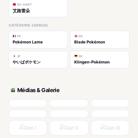
ZH-HANT
艾路雷朵
CATÉGORIE (GENUS)
FR
EN
Pokémon Lame
Blade Pokémon
JP
DE
やいばポケモン
Klingen-Pokémon
Médias & Galerie