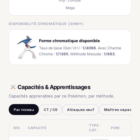
Psy · Combat
Mega
DISPONIBILITÉ CHROMATIQUE (SHINY)
Forme chromatique disponible
Taux de base (Gen VI+) :
1/4096
. Avec Charme
Chroma :
1/1365
. Méthode Masuda :
1/683
.
Capacités & Apprentissages
Capacités apprenables par ce Pokémon, par méthode.
Par niveau
CT / CS
Attaques œuf
Maîtres capacités
TYPE ·
NIV.
CAPACITÉ
POW.
CAT.