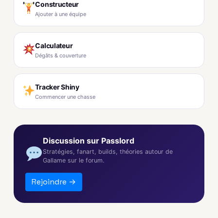
Constructeur
Ajouter à une équipe
Calculateur
Dégâts & couverture
Tracker Shiny
Commencer une chasse
Discussion sur Passlord
Stratégies, fanart, builds, théories autour de
Gallame sur le forum.
Rejoindre →