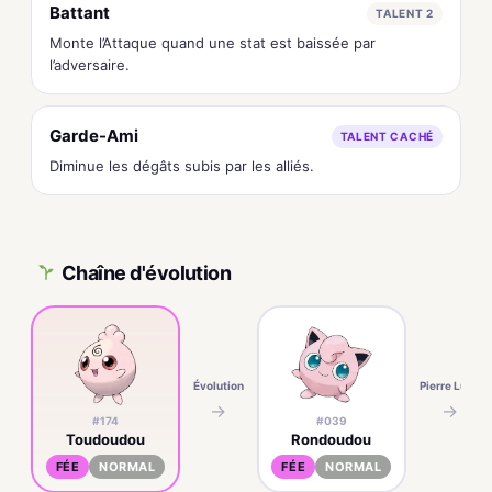
Battant
TALENT 2
Monte l’Attaque quand une stat est baissée par
l’adversaire.
Garde-Ami
TALENT CACHÉ
Diminue les dégâts subis par les alliés.
Chaîne d'évolution
Évolution
Pierre Lune
→
→
#174
#039
Toudoudou
Rondoudou
FÉE
NORMAL
FÉE
NORMAL