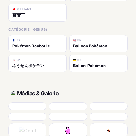
ZH-HANT
寶寶丁
CATÉGORIE (GENUS)
FR
EN
Pokémon Bouboule
Balloon Pokémon
JP
DE
ふうせんポケモン
Ballon-Pokémon
Médias & Galerie