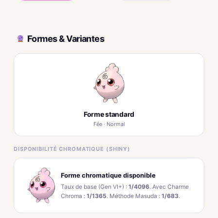
Formes & Variantes
Forme standard
Fée · Normal
DISPONIBILITÉ CHROMATIQUE (SHINY)
Forme chromatique disponible
Taux de base (Gen VI+) :
1/4096
. Avec Charme
Chroma :
1/1365
. Méthode Masuda :
1/683
.