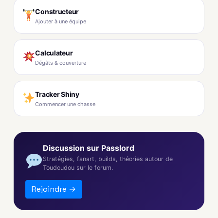
Constructeur
Ajouter à une équipe
Calculateur
Dégâts & couverture
Tracker Shiny
Commencer une chasse
Discussion sur Passlord
Stratégies, fanart, builds, théories autour de
Toudoudou sur le forum.
Rejoindre →