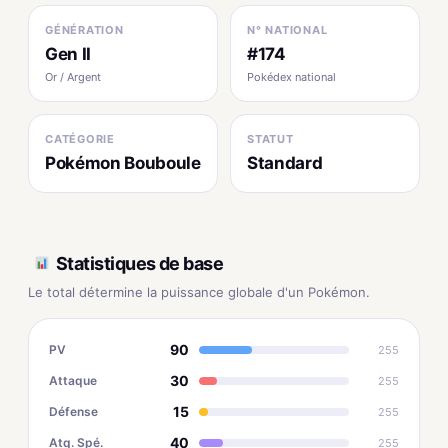
GÉNÉRATION
N° NATIONAL
Gen II
#174
Or / Argent
Pokédex national
CATÉGORIE
STATUT
Pokémon Bouboule
Standard
Statistiques de base
Le total détermine la puissance globale d'un Pokémon.
90
PV
255
30
Attaque
255
15
Défense
255
40
Atq. Spé.
255