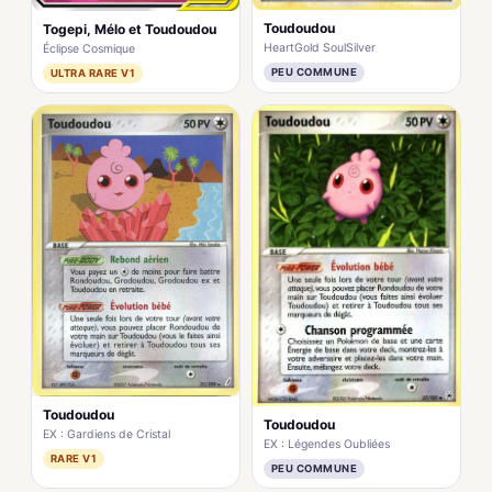
Toudoudou
Togepi, Mélo et Toudoudou
HeartGold SoulSilver
Éclipse Cosmique
PEU COMMUNE
ULTRA RARE V1
Toudoudou
Toudoudou
EX : Gardiens de Cristal
EX : Légendes Oubliées
RARE V1
PEU COMMUNE