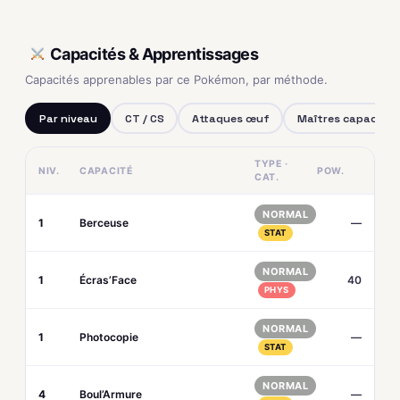
Capacités & Apprentissages
Capacités apprenables par ce Pokémon, par méthode.
Par niveau
CT / CS
Attaques œuf
Maîtres capacités
TYPE ·
NIV.
CAPACITÉ
POW.
CAT.
NORMAL
1
Berceuse
—
STAT
NORMAL
1
Écras’Face
40
PHYS
NORMAL
1
Photocopie
—
STAT
NORMAL
4
Boul’Armure
—