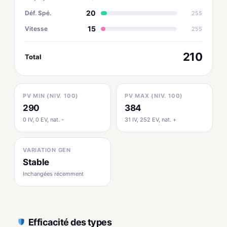
20
Déf. Spé.
255
15
Vitesse
255
210
Total
PV MIN (NIV. 100)
PV MAX (NIV. 100)
290
384
0 IV, 0 EV, nat. -
31 IV, 252 EV, nat. +
VARIATION GEN
Stable
Inchangées récemment
Efficacité des types