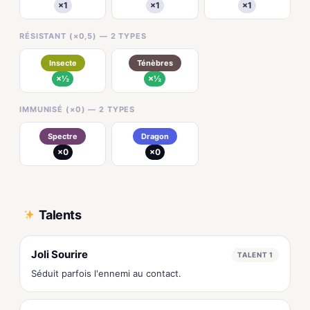
×1
×1
×1
RÉSISTANT (×0,5) — 2 TYPES
Insecte
Ténèbres
×½
×½
IMMUNISÉ (×0) — 2 TYPES
Spectre
Dragon
×0
×0
Talents
Joli Sourire
TALENT 1
Séduit parfois l'ennemi au contact.