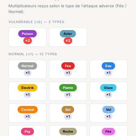
Multiplicateurs reçus selon le type de l'attaque adverse (Fée /
Normal).
VULNÉRABLE (×2) — 2 TYPES
Poison
Acier
×2
×2
NORMAL (×1) — 12 TYPES
Normal
Feu
Eau
×1
×1
×1
Électrik
Plante
Glace
×1
×1
×1
Combat
Sol
Vol
×1
×1
×1
Psy
Roche
Fée