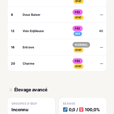
STAT
FÉE
8
Doux Baiser
—
STAT
FÉE
12
Voix Enjôleuse
40
SPÉ
NORMAL
16
Entrave
—
STAT
FÉE
20
Charme
—
STAT
Élevage avancé
GROUPES D'ŒUF
SEXAGE
Inconnu
0,0 /
100,0%