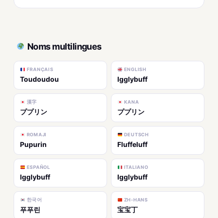
Noms multilingues
FRANÇAIS
ENGLISH
Toudoudou
Igglybuff
漢字
KANA
ププリン
ププリン
ROMAJI
DEUTSCH
Pupurin
Fluffeluff
ESPAÑOL
ITALIANO
Igglybuff
Igglybuff
한국어
ZH-HANS
푸푸린
宝宝丁