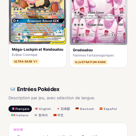
Méga-Lockpin et Rondoudou
Grodoudou
Éclipse Cosmique
Flammes Fantasmagoriques
ULTRA RARE V1
ILLUSTRATION RARE
Entrées Pokédex
Description par jeu, avec sélection de langue.
Français
English
日本語
Deutsch
Español
Italiano
한국어
中文
NOIR