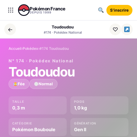
Aller au contenu
Pokémon France
S'inscrire
DEPUIS 1999
Toudoudou
←
♡
#174 · Pokédex National
Accueil
›
Pokédex
›
#174 Toudoudou
N° 174 · Pokédex National
Toudoudou
Fée
Normal
TAILLE
POIDS
0,3 m
1,0 kg
CATÉGORIE
GÉNÉRATION
Pokémon Bouboule
Gen II