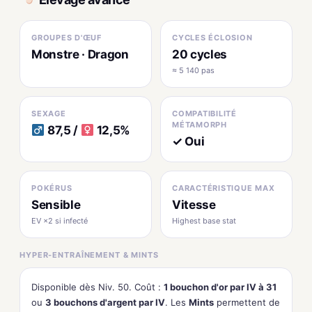
GROUPES D'ŒUF
CYCLES ÉCLOSION
Monstre · Dragon
20 cycles
≈ 5 140 pas
SEXAGE
COMPATIBILITÉ
MÉTAMORPH
87,5 /
12,5%
✓ Oui
POKÉRUS
CARACTÉRISTIQUE MAX
Sensible
Vitesse
EV ×2 si infecté
Highest base stat
HYPER-ENTRAÎNEMENT & MINTS
Disponible dès Niv. 50. Coût :
1 bouchon d'or par IV à 31
ou
3 bouchons d'argent par IV
. Les
Mints
permettent de