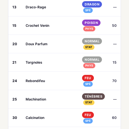
DRAGON
13
Draco-Rage
—
SPÉ
POISON
15
Crochet Venin
50
PHYS
NORMAL
20
Doux Parfum
—
STAT
NORMAL
21
Torgnoles
15
PHYS
FEU
24
Rebondifeu
70
SPÉ
TÉNÈBRES
25
Machination
—
STAT
FEU
30
Calcination
60
SPÉ