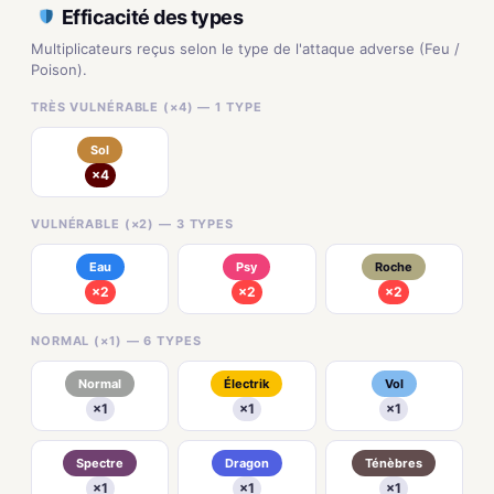
Efficacité des types
Multiplicateurs reçus selon le type de l'attaque adverse (Feu /
Poison).
TRÈS VULNÉRABLE (×4) — 1 TYPE
Sol
×4
VULNÉRABLE (×2) — 3 TYPES
Eau
Psy
Roche
×2
×2
×2
NORMAL (×1) — 6 TYPES
Normal
Électrik
Vol
×1
×1
×1
Spectre
Dragon
Ténèbres
×1
×1
×1