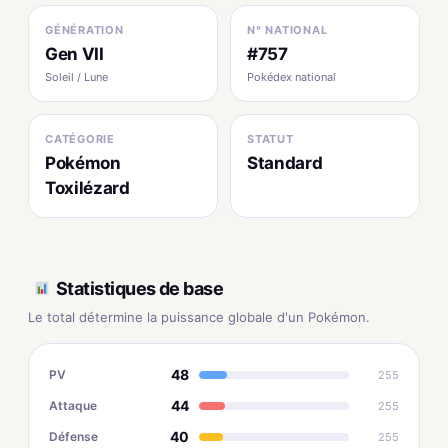
GÉNÉRATION
N° NATIONAL
Gen VII
#757
Soleil / Lune
Pokédex national
CATÉGORIE
STATUT
Pokémon
Standard
Toxilézard
Statistiques de base
Le total détermine la puissance globale d'un Pokémon.
48
PV
255
44
Attaque
255
40
Défense
255