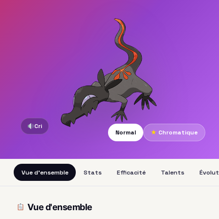
Cri
Normal
★
Chromatique
Vue d'ensemble
Stats
Efficacité
Talents
Évolut
Vue d'ensemble