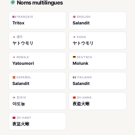
Noms multilingues
FRANÇAIS
ENGLISH
Tritox
Salandit
漢字
KANA
ヤトウモリ
ヤトウモリ
ROMAJI
DEUTSCH
Yatoumori
Molunk
ESPAÑOL
ITALIANO
Salandit
Salandit
한국어
ZH-HANS
야도뇽
夜盗火蜥
ZH-HANT
夜盜火蜥