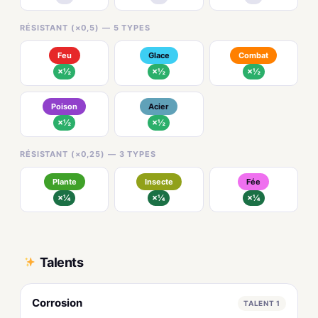
RÉSISTANT (×0,5) — 5 TYPES
Feu
Glace
Combat
×½
×½
×½
Poison
Acier
×½
×½
RÉSISTANT (×0,25) — 3 TYPES
Plante
Insecte
Fée
×¼
×¼
×¼
Talents
Corrosion
TALENT 1