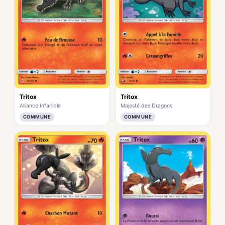
Tritox
Tritox
Alliance Infaillible
Majesté des Dragons
COMMUNE
COMMUNE