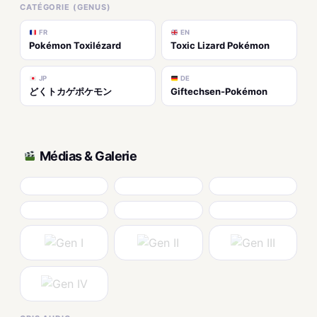
CATÉGORIE (GENUS)
FR
EN
Pokémon Toxilézard
Toxic Lizard Pokémon
JP
DE
どくトカゲポケモン
Giftechsen-Pokémon
Médias & Galerie