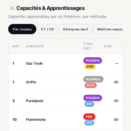
Capacités & Apprentissages
Capacités apprenables par ce Pokémon, par méthode.
Par niveau
CT / CS
Attaques œuf
Maîtres capacités
TYPE ·
NIV.
CAPACITÉ
POW.
CAT.
POISON
1
Gaz Toxik
—
STAT
NORMAL
1
Griffe
40
PHYS
POISON
5
Purédpois
30
SPÉ
FEU
10
Flammèche
40
SPÉ