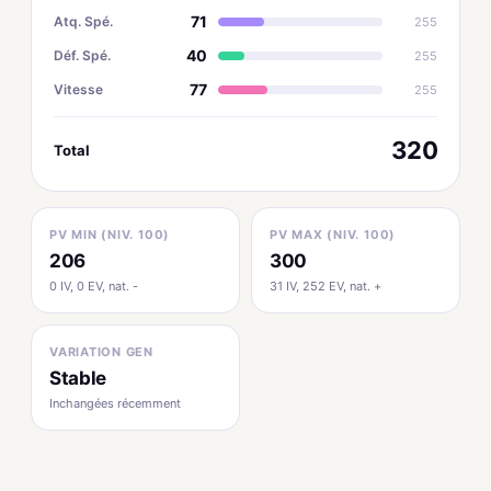
71
Atq. Spé.
255
40
Déf. Spé.
255
77
Vitesse
255
320
Total
PV MIN (NIV. 100)
PV MAX (NIV. 100)
206
300
0 IV, 0 EV, nat. -
31 IV, 252 EV, nat. +
VARIATION GEN
Stable
Inchangées récemment