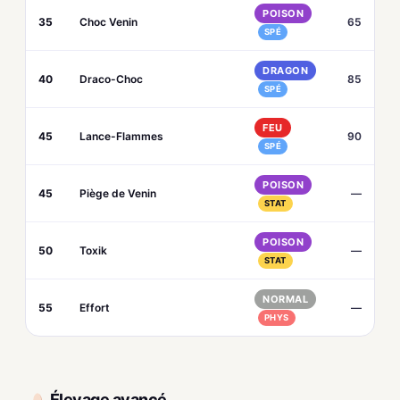
POISON
35
Choc Venin
65
SPÉ
DRAGON
40
Draco-Choc
85
SPÉ
FEU
45
Lance-Flammes
90
SPÉ
POISON
45
Piège de Venin
—
STAT
POISON
50
Toxik
—
STAT
NORMAL
55
Effort
—
PHYS
Élevage avancé