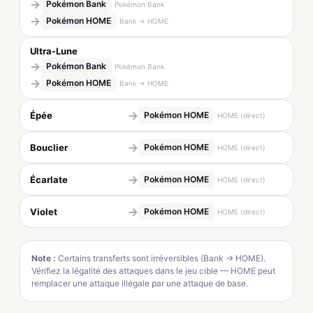
→
Pokémon Bank
Pokémon Bank
→
Pokémon HOME
Bank → HOME
Ultra-Lune
→
Pokémon Bank
Pokémon Bank
→
Pokémon HOME
Bank → HOME
→
Épée
Pokémon HOME
HOME (direct)
→
Bouclier
Pokémon HOME
HOME (direct)
→
Écarlate
Pokémon HOME
HOME (direct)
→
Violet
Pokémon HOME
HOME (direct)
Note :
Certains transferts sont irréversibles (Bank → HOME).
Vérifiez la légalité des attaques dans le jeu cible — HOME peut
remplacer une attaque illégale par une attaque de base.