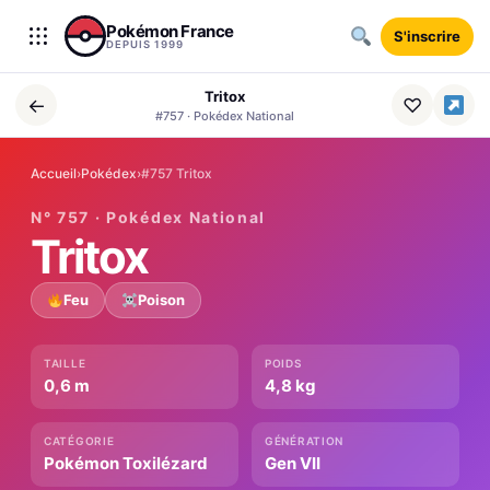
Aller au contenu
Pokémon France
S'inscrire
DEPUIS 1999
Tritox
←
♡
#757 · Pokédex National
Accueil
›
Pokédex
›
#757 Tritox
N° 757 · Pokédex National
Tritox
Feu
Poison
TAILLE
POIDS
0,6 m
4,8 kg
CATÉGORIE
GÉNÉRATION
Pokémon Toxilézard
Gen VII