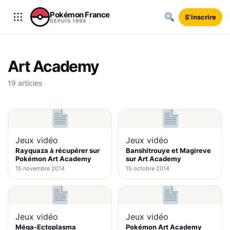
Aller au contenu
Pokémon France
S'inscrire
DEPUIS 1999
Art Academy
19 articles
Jeux vidéo
Jeux vidéo
Rayquaza à récupérer sur
Banshitrouye et Magireve
Pokémon Art Academy
sur Art Academy
15 novembre 2014
15 octobre 2014
Jeux vidéo
Jeux vidéo
Méga-Ectoplasma
Pokémon Art Academy