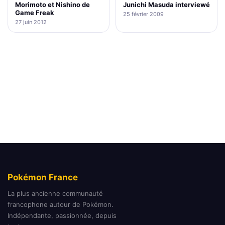
Morimoto et Nishino de
Junichi Masuda interviewé
Game Freak
25 février 2009
27 juin 2012
Pokémon France
La plus ancienne communauté
francophone autour de Pokémon.
Indépendante, passionnée, depuis