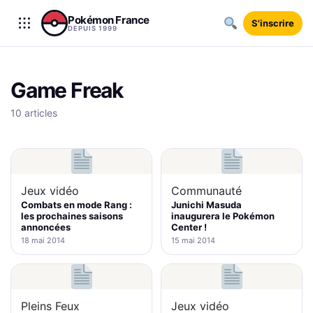
Aller au contenu
Pokémon France
S'inscrire
DEPUIS 1999
Game Freak
10 articles
Jeux vidéo
Communauté
Combats en mode Rang :
Junichi Masuda
les prochaines saisons
inaugurera le Pokémon
annoncées
Center !
18 mai 2014
15 mai 2014
Pleins Feux
Jeux vidéo