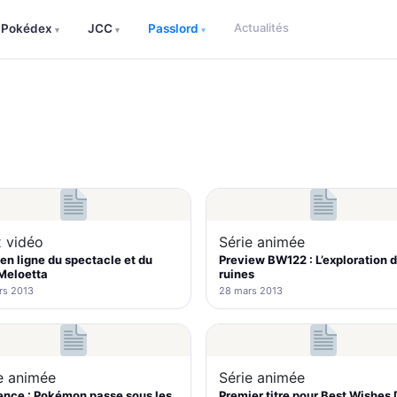
Actualités
Pokédex
JCC
Passlord
▾
▾
▾
 vidéo
Série animée
en ligne du spectacle et du
Preview BW122 : L’exploration 
Meloetta
ruines
rs 2013
28 mars 2013
e animée
Série animée
ence : Pokémon passe sous les
Premier titre pour Best Wishes 