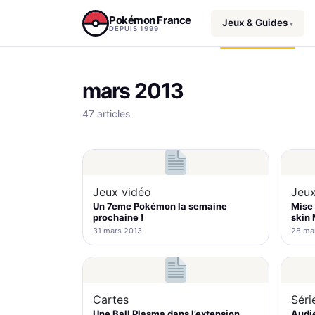
Aller au contenu
Pokémon France
Jeux & Guides
▾
DEPUIS 1999
mars 2013
47 articles
Jeux vidéo
Jeux
Un 7eme Pokémon la semaine
Mise 
prochaine !
skin 
31 mars 2013
28 ma
Cartes
Séri
Une Ball Plasma dans l’extension
Audi