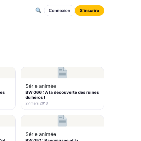
Connexion
S'inscrire
Série animée
des
BW 066 : A la découverte des ruines
du héros !
27 mars 2013
Série animée
Da!
BW 057 : Bagguigane et la