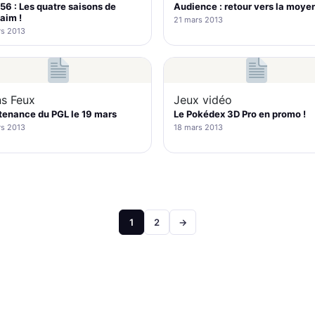
6 : Les quatre saisons de
Audience : retour vers la moye
aim !
21 mars 2013
rs 2013
ns Feux
Jeux vidéo
enance du PGL le 19 mars
Le Pokédex 3D Pro en promo !
rs 2013
18 mars 2013
Pagination
1
2
→
des
publications