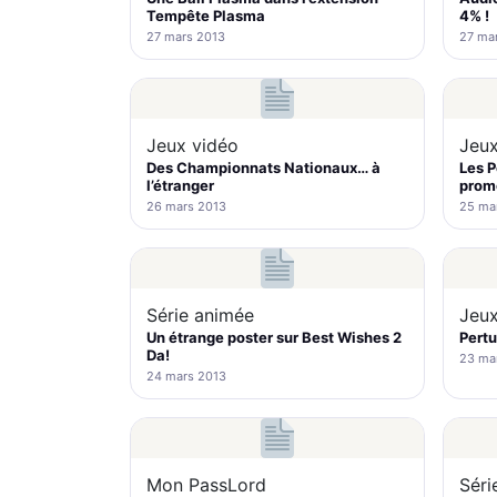
Tempête Plasma
4% !
27 mars 2013
27 ma
Jeux vidéo
Jeux
Des Championnats Nationaux… à
Les Po
l’étranger
prom
26 mars 2013
25 ma
Série animée
Jeux
Un étrange poster sur Best Wishes 2
Pertu
Da!
23 ma
24 mars 2013
Mon PassLord
Séri