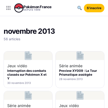
Aller au contenu
Pokémon France
S'inscrire
DEPUIS 1999
novembre 2013
56 articles
Jeux vidéo
Série animée
Interruption des combats
Preview XY009 : La Tour
classés sur Pokémon X et
Prismatique assiégée
Y
28 novembre 2013
30 novembre 2013
Série animée
Jeux vidéo