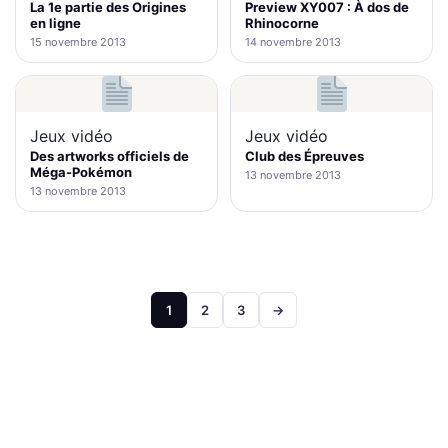
La 1e partie des Origines
Preview XY007 : À dos de
en ligne
Rhinocorne
15 novembre 2013
14 novembre 2013
Jeux vidéo
Jeux vidéo
Des artworks officiels de
Club des Épreuves
Méga-Pokémon
13 novembre 2013
13 novembre 2013
Pagination
1
2
3
→
des
publications