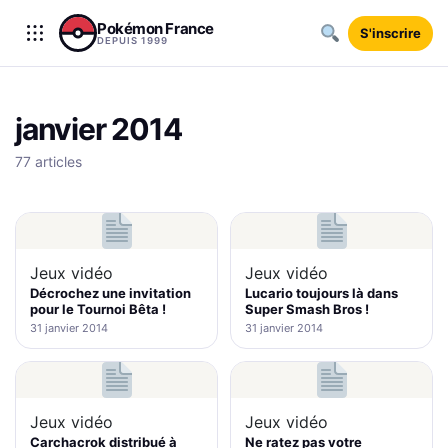
Aller au contenu
Pokémon France
S'inscrire
DEPUIS 1999
janvier 2014
77 articles
Jeux vidéo
Jeux vidéo
Décrochez une invitation
Lucario toujours là dans
pour le Tournoi Bêta !
Super Smash Bros !
31 janvier 2014
31 janvier 2014
Jeux vidéo
Jeux vidéo
Carchacrok distribué à
Ne ratez pas votre