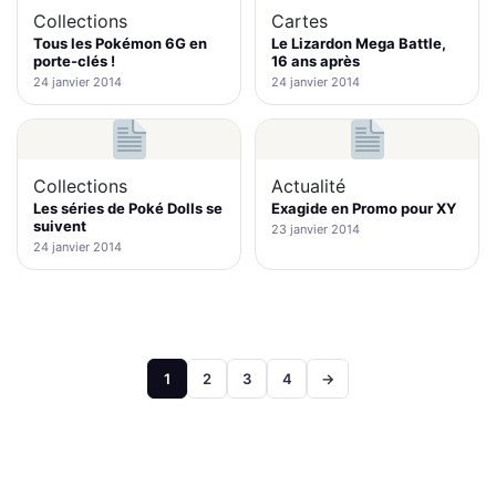
Collections
Cartes
Tous les Pokémon 6G en
Le Lizardon Mega Battle,
porte-clés !
16 ans après
24 janvier 2014
24 janvier 2014
Collections
Actualité
Les séries de Poké Dolls se
Exagide en Promo pour XY
suivent
23 janvier 2014
24 janvier 2014
Pagination
1
2
3
4
→
des
publications