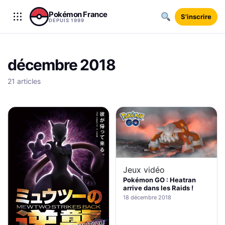
Aller au contenu
Pokémon France
S'inscrire
DEPUIS 1999
décembre 2018
21 articles
Jeux vidéo
Pokémon GO : Heatran
arrive dans les Raids !
18 décembre 2018