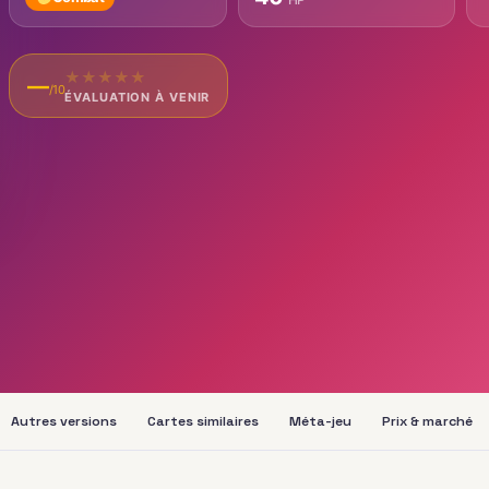
★
★
★
★
★
—
/10
ÉVALUATION À VENIR
Autres versions
Cartes similaires
Méta-jeu
Prix & marché