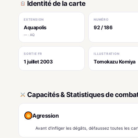
Identité de la carte
EXTENSION
NUMÉRO
Aquapolis
92 / 186
— · AQ
SORTIE FR
ILLUSTRATION
1 juillet 2003
Tomokazu Komiya
Capacités & Statistiques de comba
Agression
Avant d'infliger les dégâts, défaussez toutes les 