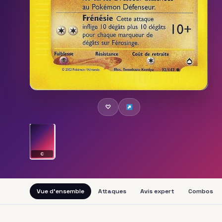
♡
C
Vue d'ensemble
Attaques
Avis expert
Combos