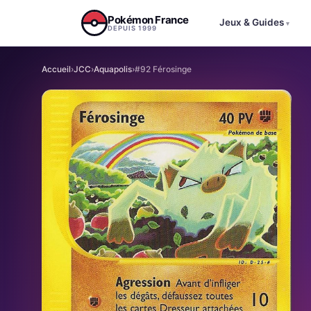
Aller au contenu
Pokémon France
Jeux & Guides
▾
DEPUIS 1999
Accueil
›
JCC
›
Aquapolis
›
#92 Férosinge