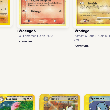
Férosinge δ
Férosinge
EX : Fantômes Holon · #70
Diamant & Perle : Duels au
#79
COMMUNE
COMMUNE
)