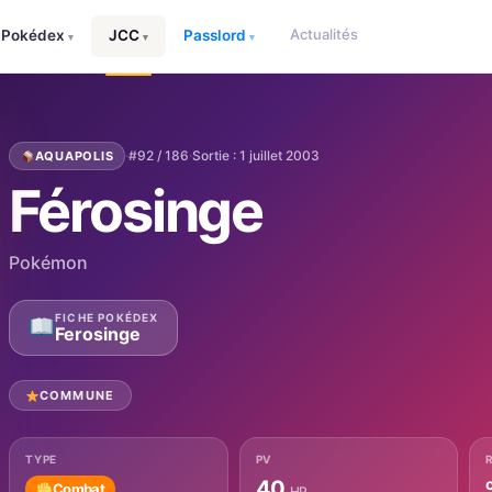
Actualités
Pokédex
JCC
Passlord
▾
▾
▾
·
#92 / 186
·
Sortie : 1 juillet 2003
AQUAPOLIS
Férosinge
Pokémon
FICHE POKÉDEX
Ferosinge
COMMUNE
TYPE
PV
40
Combat
HP