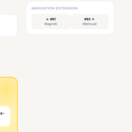
NAVIGATION EXTENSION
← #91
#93 →
Magneti
Wattouat
es-