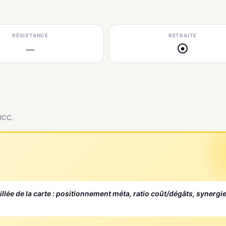
RÉSISTANCE
RETRAITE
—
●
 JCC.
aillée de la carte : positionnement méta, ratio coût/dégâts, synergi