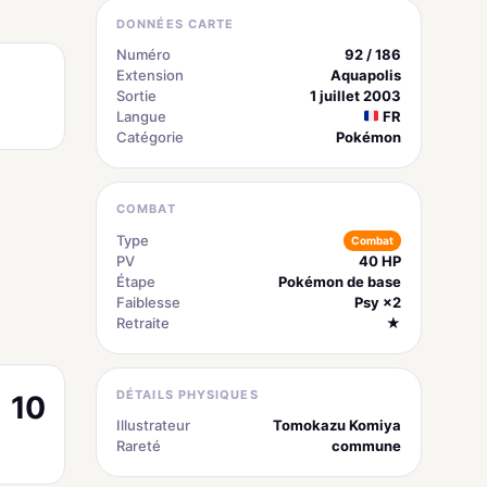
DONNÉES CARTE
Numéro
92 / 186
Extension
Aquapolis
Sortie
1 juillet 2003
Langue
FR
Catégorie
Pokémon
COMBAT
Type
Combat
PV
40 HP
Étape
Pokémon de base
Faiblesse
Psy ×2
Retraite
★
DÉTAILS PHYSIQUES
10
Illustrateur
Tomokazu Komiya
Rareté
commune