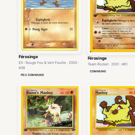
Férosinge
Férosinge
EX : Rouge Feu & Vert Feuille · 2005 ·
Team Rocket · 2001 · #61
#38
COMMUNE
PEU COMMUNE