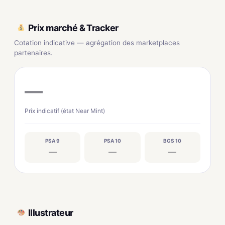
Prix marché & Tracker
Cotation indicative — agrégation des marketplaces
partenaires.
—
Prix indicatif (état Near Mint)
PSA 9
PSA 10
BGS 10
—
—
—
Illustrateur