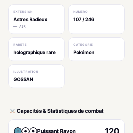
EXTENSION
NUMÉRO
Astres Radieux
107 / 246
— · ASR
RARETÉ
CATÉGORIE
holographique rare
Pokémon
ILLUSTRATION
GOSSAN
Capacités & Statistiques de combat
120
Puissant Rayon
●
●