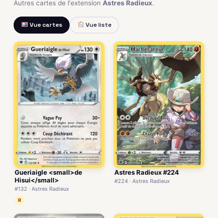
Autres cartes de l'extension
Astres Radieux
.
Vue cartes
Vue liste
Gueriaigle <small>de
Astres Radieux #224
Hisui</small>
#224 · Astres Radieux
#132 · Astres Radieux
R