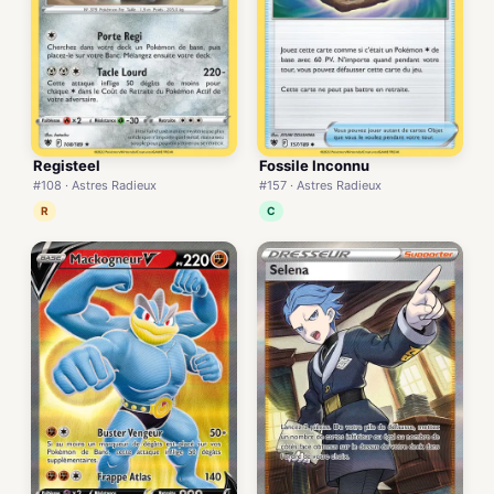
Registeel
Fossile Inconnu
#108 · Astres Radieux
#157 · Astres Radieux
R
C