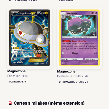
RARE PRIME
HOLOGRAPHIQUE RARE
Magnézone
Magnézone
Étincelles · #101
Destinées Occultes · #29
ULTRA RARE V1
CHROMATIQUE RARE V1
Cartes similaires (même extension)