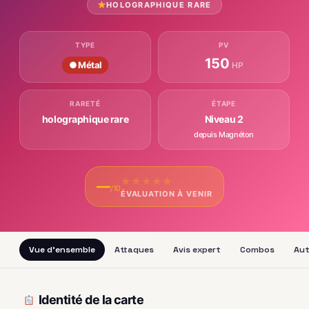
HOLOGRAPHIQUE RARE
TYPE
PV
150
● Métal
HP
RARETÉ
ÉTAPE
holographique rare
Niveau 2
depuis Magnéton
★
★
★
★
★
—
/10
ÉVALUATION À VENIR
Vue d'ensemble
Attaques
Avis expert
Combos
Aut
Identité de la carte