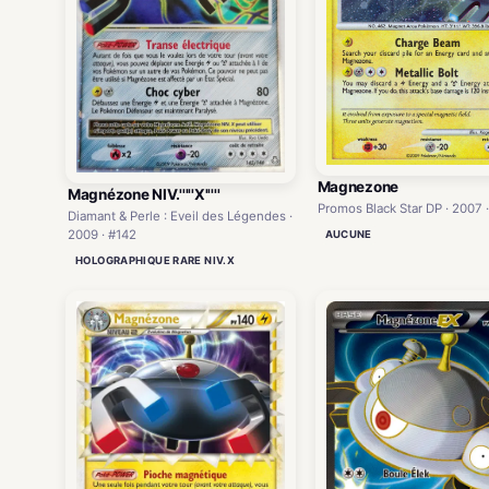
Magnezone
Magnézone NIV.'''''X'''''
Promos Black Star DP · 2007 
Diamant & Perle : Eveil des Légendes ·
2009 · #142
AUCUNE
HOLOGRAPHIQUE RARE NIV.X