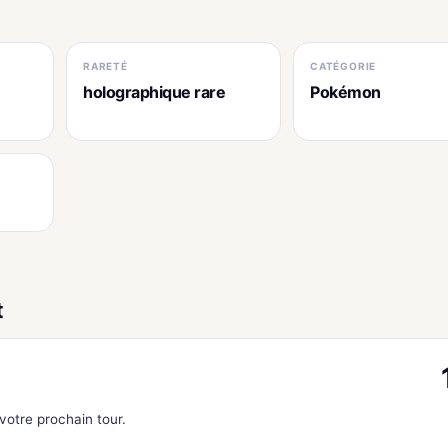
RARETÉ
CATÉGORIE
holographique rare
Pokémon
t
otre prochain tour.