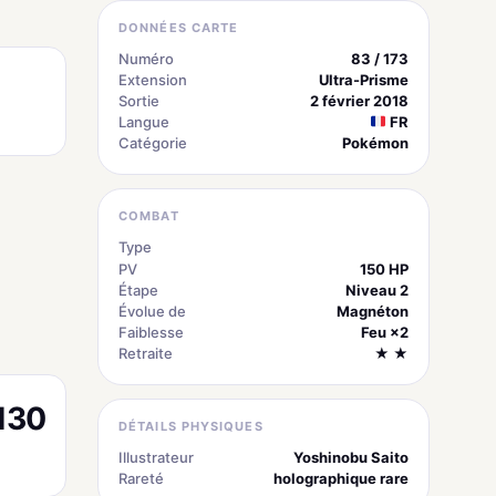
DONNÉES CARTE
Numéro
83 / 173
Extension
Ultra-Prisme
Sortie
2 février 2018
Langue
FR
Catégorie
Pokémon
COMBAT
Type
Métal
PV
150 HP
Étape
Niveau 2
Évolue de
Magnéton
Faiblesse
Feu ×2
Retraite
★ ★
130
DÉTAILS PHYSIQUES
Illustrateur
Yoshinobu Saito
Rareté
holographique rare