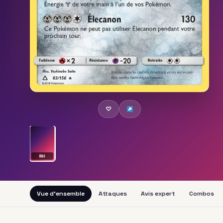
♡
RH
Vue d'ensemble
Attaques
Avis expert
Combos