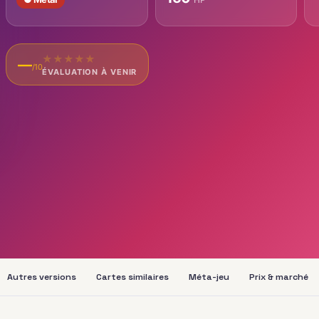
★
★
★
★
★
—
/10
ÉVALUATION À VENIR
Autres versions
Cartes similaires
Méta-jeu
Prix & marché