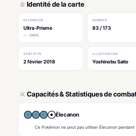
Identité de la carte
EXTENSION
NUMÉRO
Ultra-Prisme
83 / 173
— · SM05
SORTIE FR
ILLUSTRATION
2 février 2018
Yoshinobu Saito
Capacités & Statistiques de comba
Élecanon
●
Ce Pokémon ne peut pas utiliser Élecanon pendant v