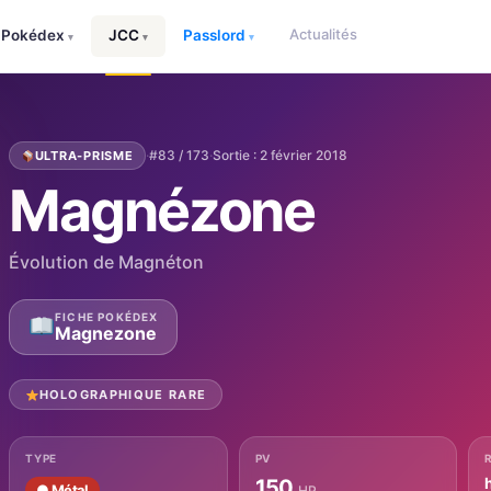
Actualités
Pokédex
JCC
Passlord
▾
▾
▾
·
#83 / 173
·
Sortie : 2 février 2018
ULTRA-PRISME
Magnézone
Évolution de Magnéton
FICHE POKÉDEX
Magnezone
HOLOGRAPHIQUE RARE
TYPE
PV
150
● Métal
HP