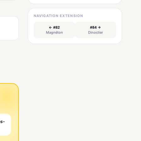
NAVIGATION EXTENSION
← #82
#84 →
Magnéton
Dinoclier
es-