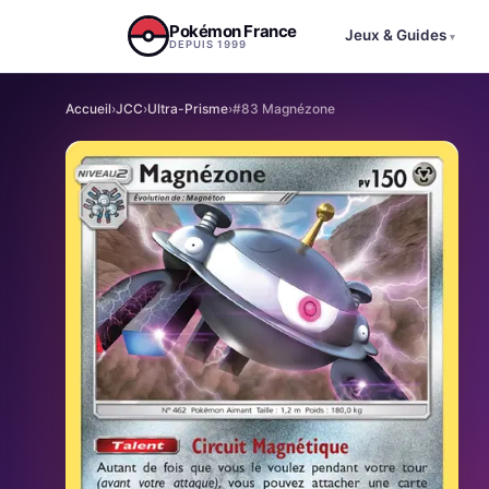
Aller au contenu
Pokémon France
Jeux & Guides
▾
DEPUIS 1999
Accueil
›
JCC
›
Ultra-Prisme
›
#83 Magnézone