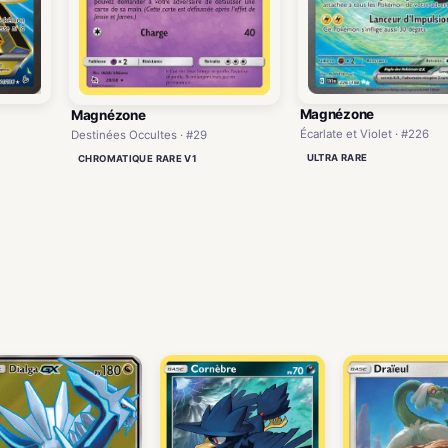
Magnézone
Magnézone
Écarlate et Violet · #226
Destinées Occultes · #29
ULTRA RARE
CHROMATIQUE RARE V1
)