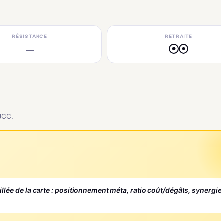
RÉSISTANCE
RETRAITE
—
●
●
 JCC.
aillée de la carte : positionnement méta, ratio coût/dégâts, synergi