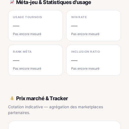
Méta-jeu & Statistiques d'usage
USAGE TOURNOIS
WIN RATE
—
—
Pas encore mesuré
Pas encore mesuré
RANK MÉTA
INCLUSION RATIO
—
—
Pas encore mesuré
Pas encore mesuré
Prix marché & Tracker
Cotation indicative — agrégation des marketplaces
partenaires.