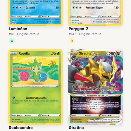
Luminéon
Porygon-Z
#41 · Origine Perdue
#142 · Origine Perdue
C
R
Scolocendre
Giratina