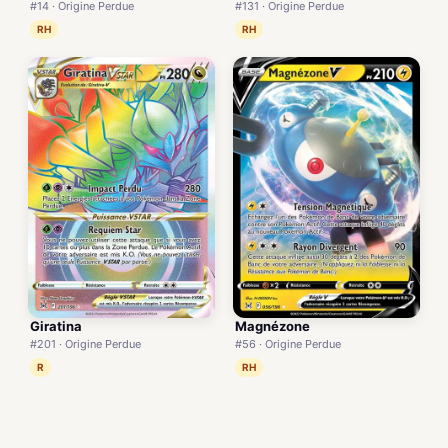
#14 · Origine Perdue
#131 · Origine Perdue
RH
RH
Giratina
Magnézone
#201 · Origine Perdue
#56 · Origine Perdue
R
RH