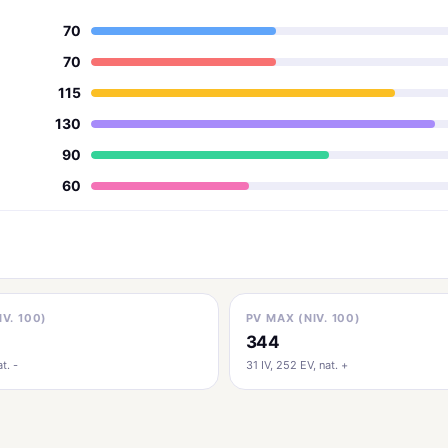
70
70
115
130
90
60
IV. 100)
PV MAX (NIV. 100)
344
t. -
31 IV, 252 EV, nat. +