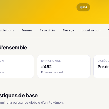
Cri
volutions
Formes
Capacités
Élevage
Localisation
d'ensemble
ON
N° NATIONAL
CATÉGO
#462
Poké
erle
Pokédex national
stiques de base
ermine la puissance globale d'un Pokémon.