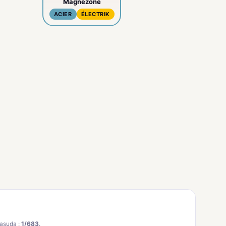
Magnezone
ACIER
ÉLECTRIK
asuda :
1/683
.