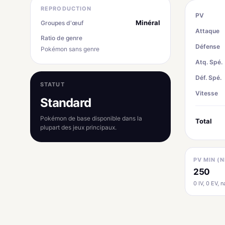
REPRODUCTION
PV
Minéral
Groupes d'œuf
Attaque
Ratio de genre
Défense
Pokémon sans genre
Atq. Spé.
Déf. Spé.
STATUT
Vitesse
Standard
Pokémon de base disponible dans la
Total
plupart des jeux principaux.
PV MIN (N
250
0 IV, 0 EV, na