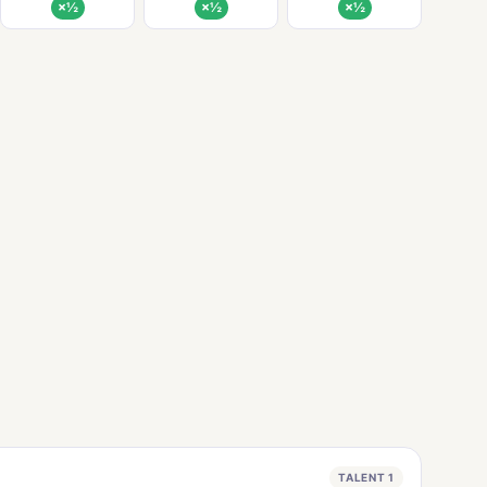
×½
×½
×½
TALENT 1