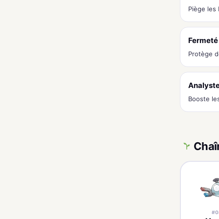
Piège le
Fermeté
Protège d
Analyst
Booste les
Chaî
#0