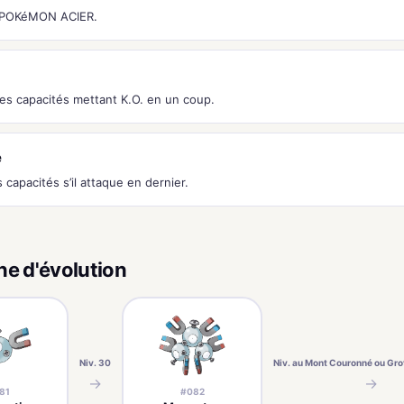
s POKéMON ACIER.
es capacités mettant K.O. en un coup.
e
 capacités s’il attaque en dernier.
ne d'évolution
Niv. 30
Niv. au Mont Couronné ou Grot
→
→
81
#082