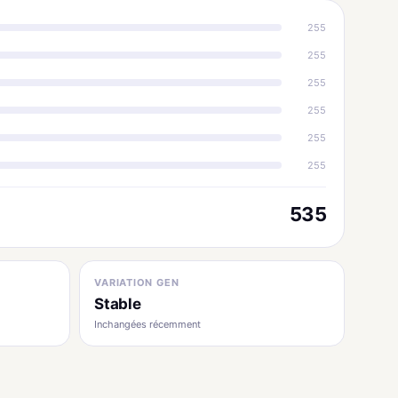
255
255
255
255
255
255
535
VARIATION GEN
Stable
Inchangées récemment