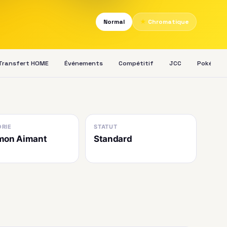
Normal
★
Chromatique
Transfert HOME
Événements
Compétitif
JCC
Pokédex
RIE
STATUT
mon Aimant
Standard