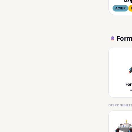
Mag
ACIER
Form
Fo
A
DISPONIBIL