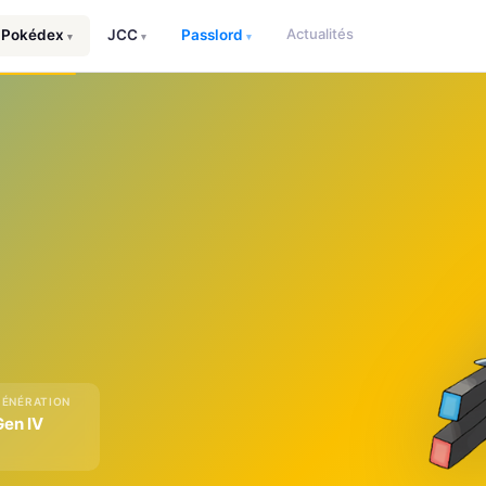
Actualités
Pokédex
JCC
Passlord
▾
▾
▾
GÉNÉRATION
Gen IV