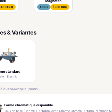
neti
Magneton
ÉLECTRIK
ACIER
ÉLECTRIK
es & Variantes
rme standard
cier · Électrik
ITÉ CHROMATIQUE (SHINY)
Forme chromatique disponible
Taux de base (Gen VI+) :
1/4096
. Avec Charme Chroma :
1/1365
. Méthode M