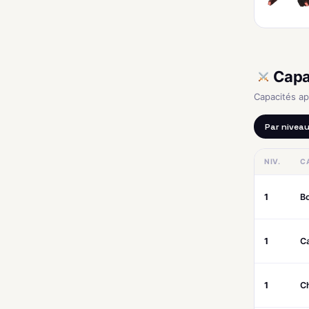
Capa
Capacités a
Par nivea
NIV.
C
1
Bo
1
Ca
1
Ch