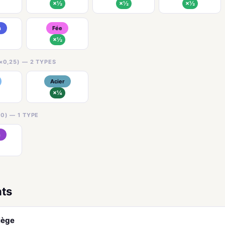
×½
×½
×½
n
Fée
×½
×0,25) — 2 TYPES
Acier
×¼
0) — 1 TYPE
n
nts
iège