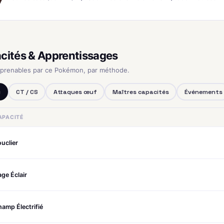
cités & Apprentissages
pprenables par ce Pokémon, par méthode.
u
CT / CS
Attaques œuf
Maîtres capacités
Événements
APACITÉ
uclier
ge Éclair
amp Électrifié