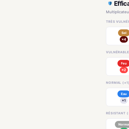
Effic
Multiplicateu
TRÈS VULNÉR
Sol
×4
VULNÉRABLE
Feu
×2
NORMAL (×1
Eau
×1
RÉSISTANT (
Norma