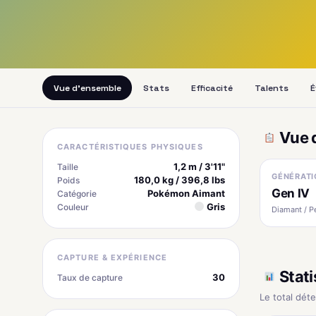
Vue d'ensemble
Stats
Efficacité
Talents
É
Vue 
CARACTÉRISTIQUES PHYSIQUES
1,2 m / 3'11"
Taille
GÉNÉRATI
180,0 kg / 396,8 lbs
Poids
Gen IV
Pokémon Aimant
Catégorie
Gris
Couleur
Diamant / P
CAPTURE & EXPÉRIENCE
Stati
30
Taux de capture
Le total dét