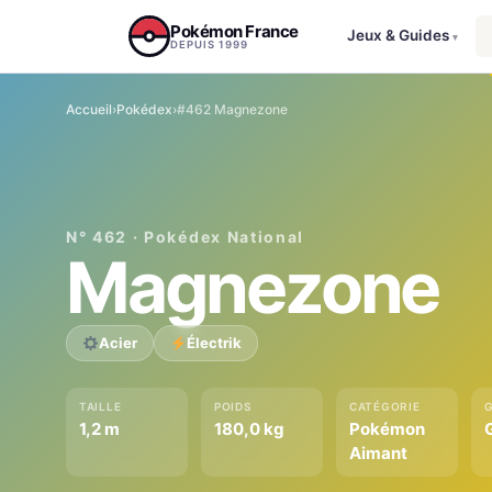
Aller au contenu
Pokémon France
Jeux & Guides
▾
DEPUIS 1999
Accueil
›
Pokédex
›
#462 Magnezone
N° 462 · Pokédex National
Magnezone
Acier
Électrik
TAILLE
POIDS
CATÉGORIE
1,2 m
180,0 kg
Pokémon
Aimant