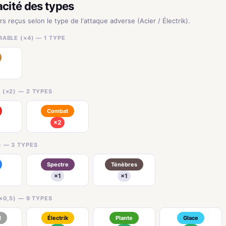
acité des types
rs reçus selon le type de l'attaque adverse (Acier / Électrik).
ABLE (×4) — 1 TYPE
 (×2) — 2 TYPES
Combat
×2
) — 3 TYPES
Spectre
Ténèbres
×1
×1
×0,5) — 9 TYPES
l
Électrik
Plante
Glace