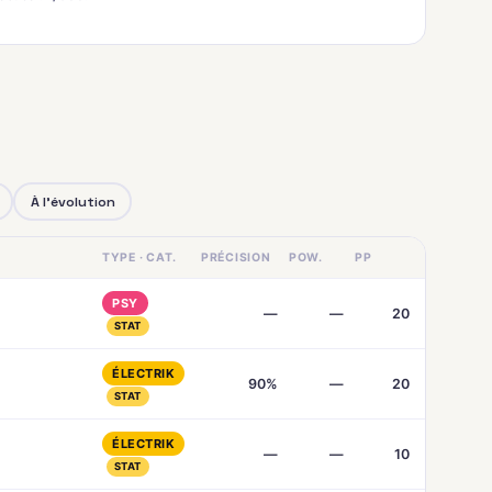
À l'évolution
TYPE · CAT.
PRÉCISION
POW.
PP
PSY
—
—
20
STAT
ÉLECTRIK
90%
—
20
STAT
ÉLECTRIK
—
—
10
STAT