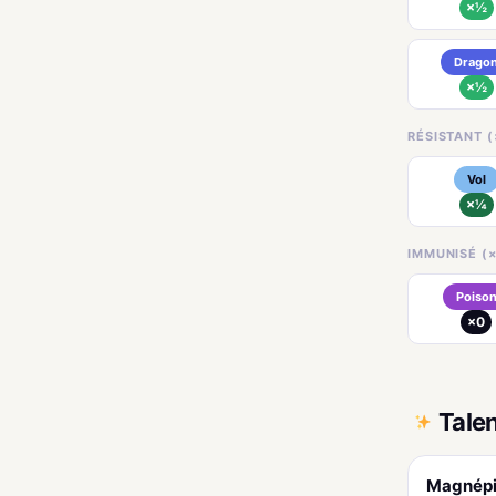
×½
Drago
×½
RÉSISTANT (
Vol
×¼
IMMUNISÉ (×
Poiso
×0
Tale
Magnép