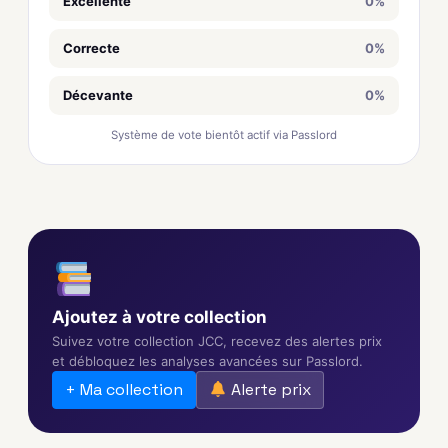
Excellente
0%
Correcte
0%
Décevante
0%
Système de vote bientôt actif via Passlord
Ajoutez à votre collection
Suivez votre collection JCC, recevez des alertes prix
et débloquez les analyses avancées sur Passlord.
+ Ma collection
Alerte prix