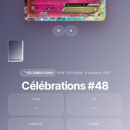
♡
·
#48 / 50
·
Sortie : 8 octobre 2021
CÉLÉBRATIONS
Célébrations #48
TYPE
PV
—
—
RARETÉ
ÉTAPE