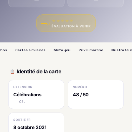
—
—
★
★
★
★
★
—
/10
ÉVALUATION À VENIR
bos
Cartes similaires
Méta-jeu
Prix & marché
Illustrateu
Identité de la carte
EXTENSION
NUMÉRO
Célébrations
48 / 50
— · CEL
SORTIE FR
8 octobre 2021