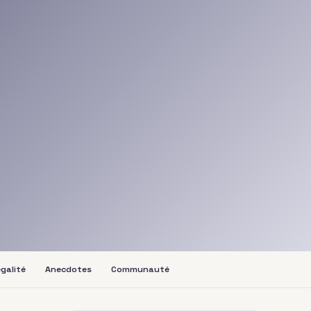
galité
Anecdotes
Communauté