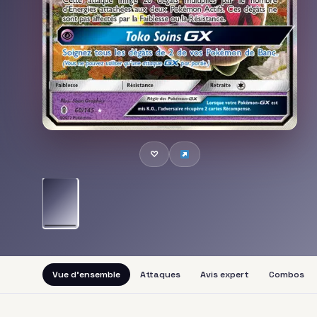
♡
Vue d'ensemble
Attaques
Avis expert
Combos