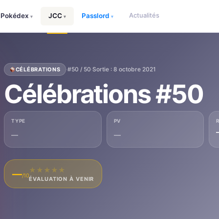
Actualités
Pokédex
JCC
Passlord
▾
▾
▾
·
#50 / 50
·
Sortie : 8 octobre 2021
CÉLÉBRATIONS
Célébrations #50
TYPE
PV
—
—
★
★
★
★
★
—
/10
ÉVALUATION À VENIR