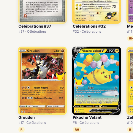
Célébrations #37
Célébrations #32
M
#37 · Célébrations
#32 · Célébrations
#11
R
Groudon
Pikachu Volant
Ze
#17 · Célébrations
#6 · Célébrations
#10
R
RH
R