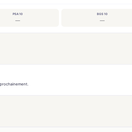
PSA 10
BGS 10
—
—
s prochainement.