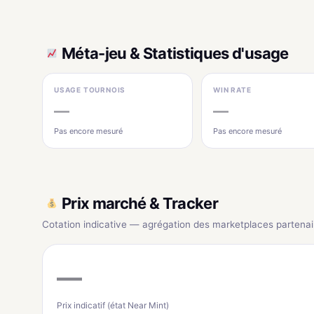
Méta-jeu & Statistiques d'usage
USAGE TOURNOIS
WIN RATE
—
—
Pas encore mesuré
Pas encore mesuré
Prix marché & Tracker
Cotation indicative — agrégation des marketplaces partenai
—
Prix indicatif (état Near Mint)