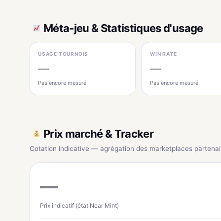
Méta-jeu & Statistiques d'usage
USAGE TOURNOIS
WIN RATE
—
—
Pas encore mesuré
Pas encore mesuré
Prix marché & Tracker
Cotation indicative — agrégation des marketplaces partenai
—
Prix indicatif (état Near Mint)