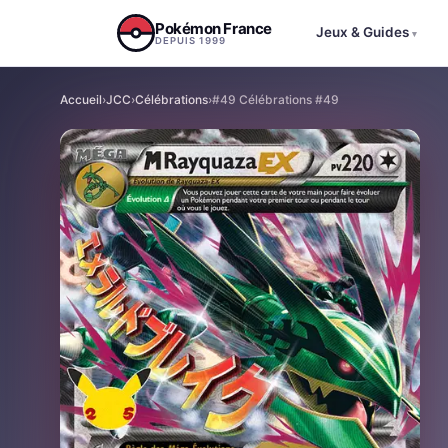
Aller au contenu
Pokémon France
Jeux & Guides
▾
DEPUIS 1999
Accueil
›
JCC
›
Célébrations
›
#49 Célébrations #49