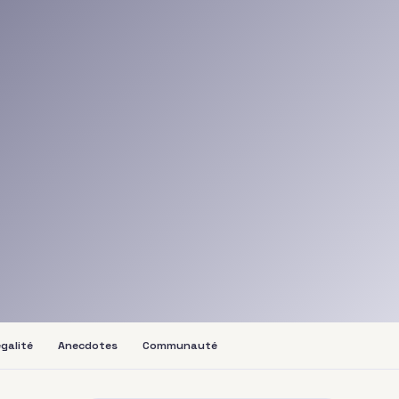
galité
Anecdotes
Communauté