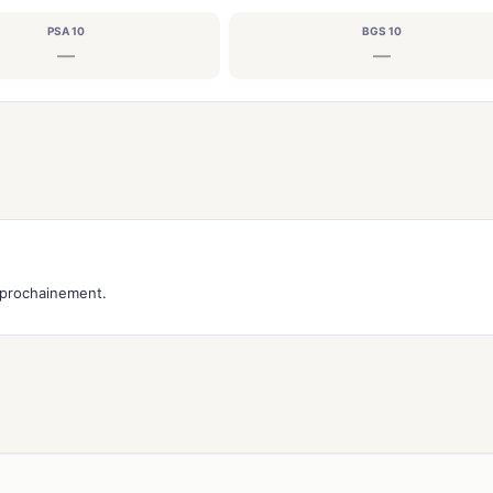
PSA 10
BGS 10
—
—
s prochainement.