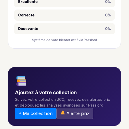
Excellente
0%
Correcte
0%
Décevante
0%
Système de vote bientôt actif via Passlord
Ajoutez à votre collection
Suivez votre collection JCC, recevez des alertes prix
et débloquez les analyses avancées sur Passlord.
+ Ma collection
Alerte prix