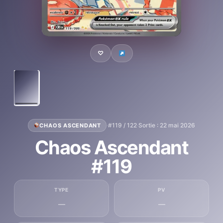
♡
·
#119 / 122
·
Sortie : 22 mai 2026
CHAOS ASCENDANT
Chaos Ascendant
#119
TYPE
PV
—
—