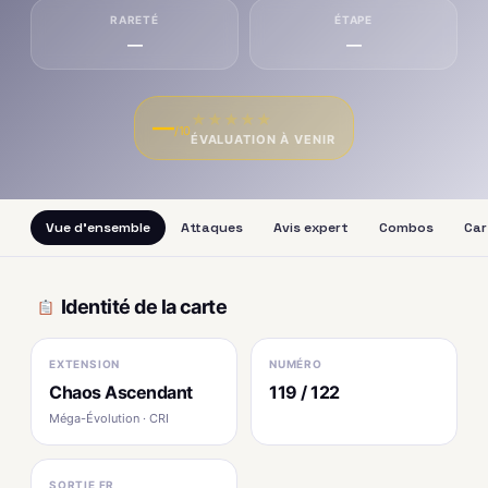
RARETÉ
ÉTAPE
—
—
★
★
★
★
★
—
/10
ÉVALUATION À VENIR
Vue d'ensemble
Attaques
Avis expert
Combos
Car
Identité de la carte
EXTENSION
NUMÉRO
Chaos Ascendant
119 / 122
Méga-Évolution · CRI
SORTIE FR