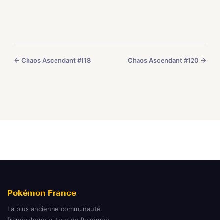
← Chaos Ascendant #118
Chaos Ascendant #120 →
Pokémon France
La plus ancienne communauté
francophone autour de Pokémon.