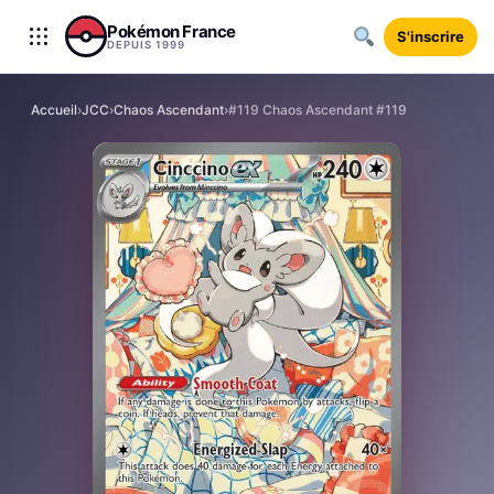
Aller au contenu
Pokémon France
S'inscrire
DEPUIS 1999
Accueil
›
JCC
›
Chaos Ascendant
›
#119 Chaos Ascendant #119