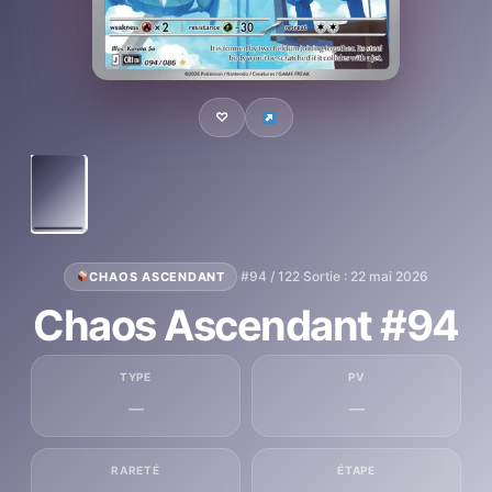
♡
·
#94 / 122
·
Sortie : 22 mai 2026
CHAOS ASCENDANT
Chaos Ascendant #94
TYPE
PV
—
—
RARETÉ
ÉTAPE