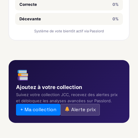
Correcte
0%
Décevante
0%
Système de vote bientôt actif via Passlord
Ajoutez à votre collection
Suivez votre collection JCC, recevez des alertes prix
et débloquez les analyses avancées sur Passlord.
+ Ma collection
Alerte prix