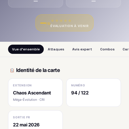
—
—
★
★
★
★
★
—
/10
ÉVALUATION À VENIR
Vue d'ensemble
Attaques
Avis expert
Combos
Car
Identité de la carte
EXTENSION
NUMÉRO
Chaos Ascendant
94 / 122
Méga-Évolution · CRI
SORTIE FR
22 mai 2026