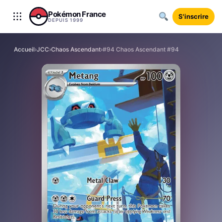
Aller au contenu
Pokémon France
S'inscrire
DEPUIS 1999
Accueil
›
JCC
›
Chaos Ascendant
›
#94 Chaos Ascendant #94