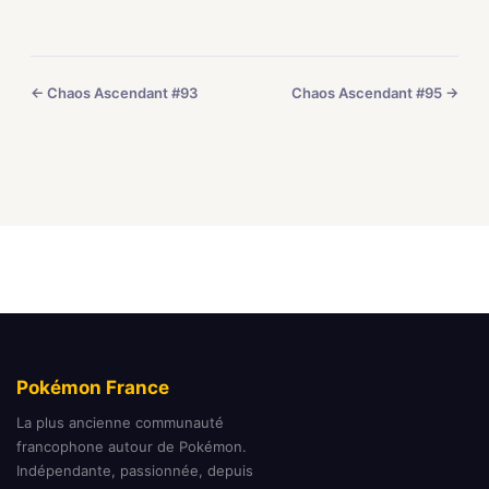
← Chaos Ascendant #93
Chaos Ascendant #95 →
Pokémon France
La plus ancienne communauté
francophone autour de Pokémon.
Indépendante, passionnée, depuis