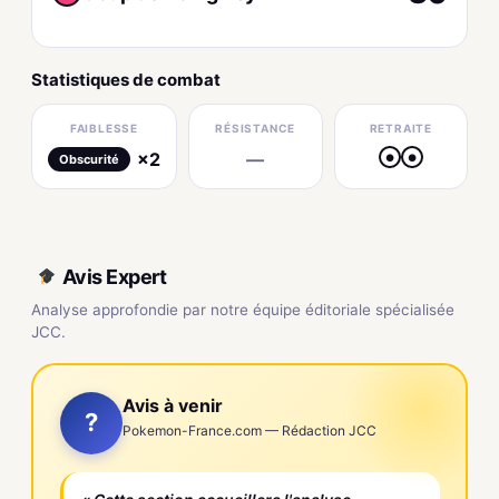
Statistiques de combat
FAIBLESSE
RÉSISTANCE
RETRAITE
×2
—
●
●
Obscurité
Avis Expert
Analyse approfondie par notre équipe éditoriale spécialisée
JCC.
Avis à venir
?
Pokemon-France.com — Rédaction JCC