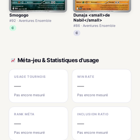
Smogogo
Dunaja <small>de
Nabil</small>
#92 · Aventures Ensemble
#86 · Aventures Ensemble
C
C
Méta-jeu & Statistiques d'usage
USAGE TOURNOIS
WIN RATE
—
—
Pas encore mesuré
Pas encore mesuré
RANK MÉTA
INCLUSION RATIO
—
—
Pas encore mesuré
Pas encore mesuré