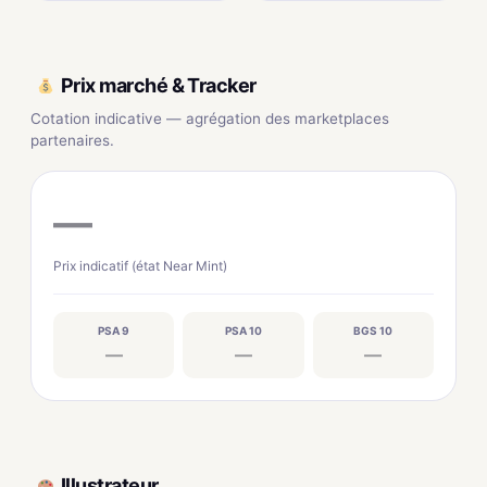
Prix marché & Tracker
Cotation indicative — agrégation des marketplaces
partenaires.
—
Prix indicatif (état Near Mint)
PSA 9
PSA 10
BGS 10
—
—
—
Illustrateur