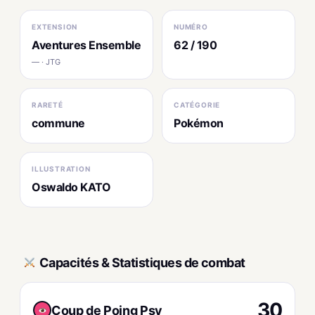
EXTENSION
NUMÉRO
Aventures Ensemble
62 / 190
— · JTG
RARETÉ
CATÉGORIE
commune
Pokémon
ILLUSTRATION
Oswaldo KATO
Capacités & Statistiques de combat
30
Coup de Poing Psy