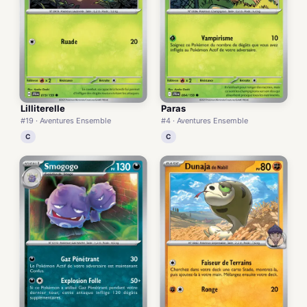
Lilliterelle
Paras
#19 · Aventures Ensemble
#4 · Aventures Ensemble
C
C