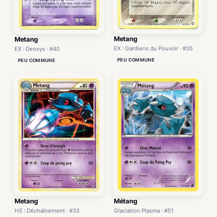
Metang
Metang
EX : Gardiens du Pouvoir · #35
EX : Deoxys · #40
PEU COMMUNE
PEU COMMUNE
Metang
Métang
HS : Déchaînement · #33
Glaciation Plasma · #51