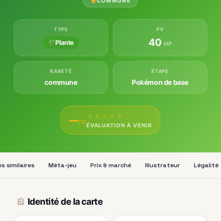
COMMUNE
TYPE
PV
40
Plante
HP
RARETÉ
ÉTAPE
commune
Pokémon de base
★
★
★
★
★
—
/10
ÉVALUATION À VENIR
s similaires
Méta-jeu
Prix & marché
Illustrateur
Légalité
Identité de la carte