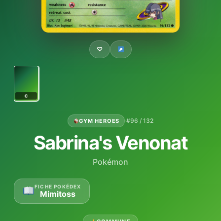
♡
C
·
#96 / 132
GYM HEROES
Sabrina's Venonat
Pokémon
FICHE POKÉDEX
Mimitoss