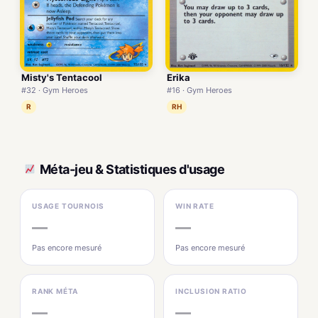
Misty's Tentacool
Erika
#32 · Gym Heroes
#16 · Gym Heroes
R
RH
Méta-jeu & Statistiques d'usage
USAGE TOURNOIS
WIN RATE
—
—
Pas encore mesuré
Pas encore mesuré
RANK MÉTA
INCLUSION RATIO
—
—