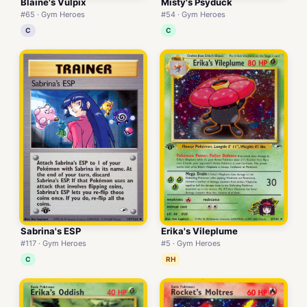
Blaine's Vulpix
Misty's Psyduck
#65 · Gym Heroes
#54 · Gym Heroes
C
C
Sabrina's ESP
Erika's Vileplume
#117 · Gym Heroes
#5 · Gym Heroes
C
RH