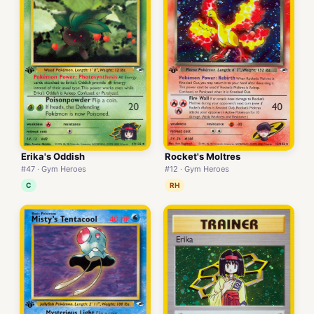
Erika's Oddish
Rocket's Moltres
#47 · Gym Heroes
#12 · Gym Heroes
C
RH