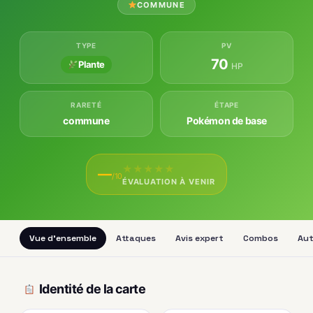
COMMUNE
TYPE
PV
70
Plante
HP
RARETÉ
ÉTAPE
commune
Pokémon de base
★
★
★
★
★
—
/10
ÉVALUATION À VENIR
Vue d'ensemble
Attaques
Avis expert
Combos
Aut
Identité de la carte