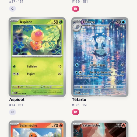
#37 · 151
#169 · 151
C
IR
Aspicot
Têtarte
#13 · 151
#176 · 151
C
IR