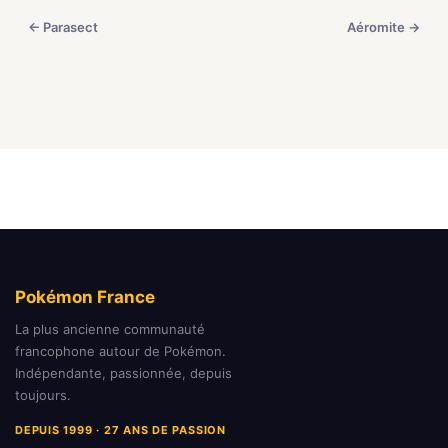
← Parasect
Aéromite →
Pokémon France
La plus ancienne communauté
francophone autour de Pokémon.
Indépendante, passionnée, depuis
toujours.
DEPUIS 1999 · 27 ANS DE PASSION