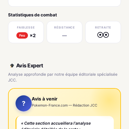
Statistiques de combat
FAIBLESSE
RÉSISTANCE
RETRAITE
×2
—
●
●
Feu
Avis Expert
Analyse approfondie par notre équipe éditoriale spécialisée
JCC.
Avis à venir
?
Pokemon-France.com — Rédaction JCC
« Cette section accueillera l'analyse