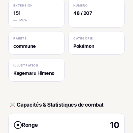
EXTENSION
NUMÉRO
151
48 / 207
— · MEW
RARETÉ
CATÉGORIE
commune
Pokémon
ILLUSTRATION
Kagemaru Himeno
Capacités & Statistiques de combat
10
Ronge
●