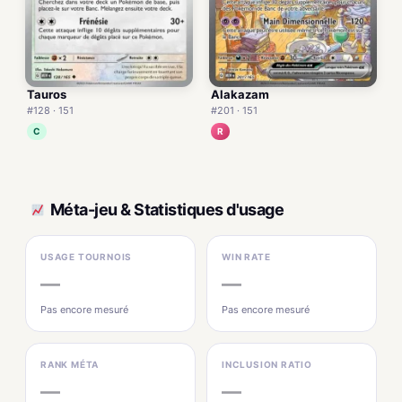
Tauros
Alakazam
#128 · 151
#201 · 151
C
R
Méta-jeu & Statistiques d'usage
USAGE TOURNOIS
WIN RATE
—
—
Pas encore mesuré
Pas encore mesuré
RANK MÉTA
INCLUSION RATIO
—
—