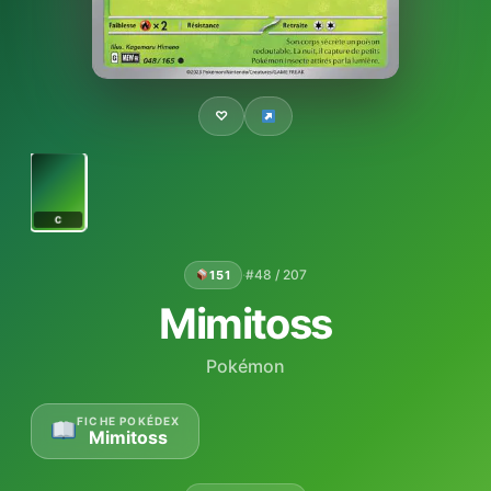
♡
C
·
#48 / 207
151
Mimitoss
Pokémon
FICHE POKÉDEX
Mimitoss