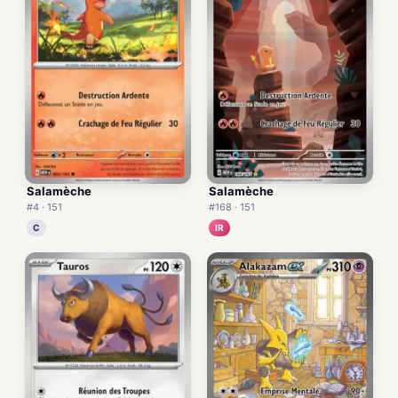
Salamèche
Salamèche
#4 · 151
#168 · 151
C
IR