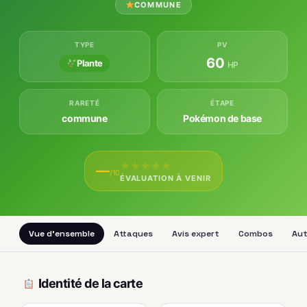
COMMUNE
TYPE
PV
60
Plante
HP
RARETÉ
ÉTAPE
commune
Pokémon de base
★
★
★
★
★
—
/10
ÉVALUATION À VENIR
Vue d'ensemble
Attaques
Avis expert
Combos
Aut
Identité de la carte