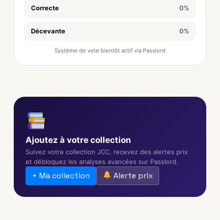
Correcte
0%
Décevante
0%
Système de vote bientôt actif via Passlord
Ajoutez à votre collection
Suivez votre collection JCC, recevez des alertes prix
et débloquez les analyses avancées sur Passlord.
+ Ma collection
Alerte prix