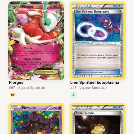
Florges
Lien Spirituel Ectoplasma
#67 · Vigueur Spectrale
#95 · Vigueur Spectrale
RH
C