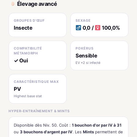
Élevage avancé
GROUPES D'ŒUF
SEXAGE
Insecte
0,0 /
100,0%
COMPATIBILITÉ
POKÉRUS
MÉTAMORPH
Sensible
✓ Oui
EV ×2 si infecté
CARACTÉRISTIQUE MAX
PV
Highest base stat
HYPER-ENTRAÎNEMENT & MINTS
Disponible dès Niv. 50. Coût :
1 bouchon d'or par IV à 31
ou
3 bouchons d'argent par IV
. Les
Mints
permettent de