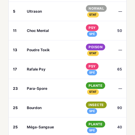
NORMAL
5
Ultrason
—
STAT
PSY
11
Choc Mental
50
SPÉ
POISON
13
Poudre Toxik
—
STAT
PSY
17
Rafale Psy
65
SPÉ
PLANTE
23
Para-Spore
—
STAT
INSECTE
25
Bourdon
90
SPÉ
PLANTE
25
Méga-Sangsue
40
SPÉ