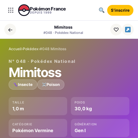
Aller au contenu
Pokémon France
S'inscrire
DEPUIS 1999
Mimitoss
←
♡
#048 · Pokédex National
Accueil
›
Pokédex
›
#048 Mimitoss
N° 048 · Pokédex National
Mimitoss
Insecte
Poison
TAILLE
POIDS
1,0 m
30,0 kg
CATÉGORIE
GÉNÉRATION
Pokémon Vermine
Gen I