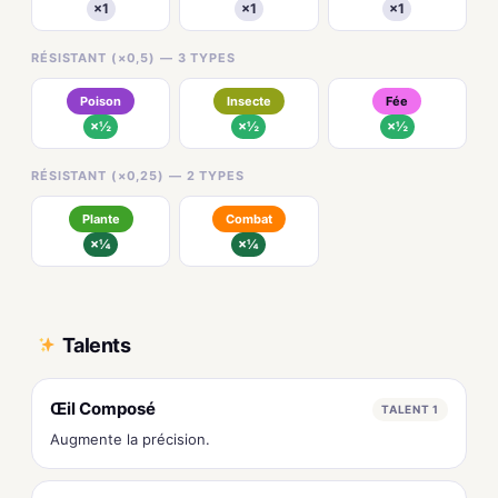
×1
×1
×1
RÉSISTANT (×0,5) — 3 TYPES
Poison
Insecte
Fée
×½
×½
×½
RÉSISTANT (×0,25) — 2 TYPES
Plante
Combat
×¼
×¼
Talents
Œil Composé
TALENT 1
Augmente la précision.