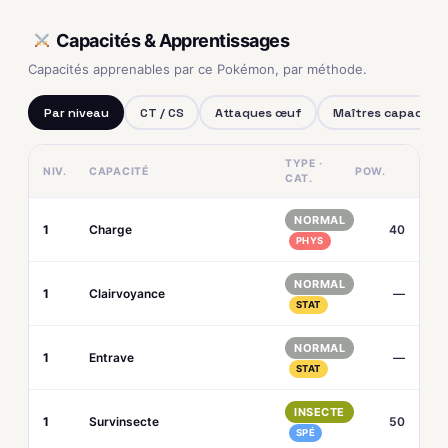
Capacités & Apprentissages
Capacités apprenables par ce Pokémon, par méthode.
Par niveau
CT / CS
Attaques œuf
Maîtres capacités
TYPE ·
NIV.
CAPACITÉ
POW.
CAT.
NORMAL
1
Charge
40
PHYS
NORMAL
1
Clairvoyance
—
STAT
NORMAL
1
Entrave
—
STAT
INSECTE
1
Survinsecte
50
SPÉ