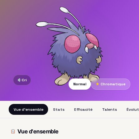
Cri
Normal
★
Chromatique
Vue d'ensemble
Stats
Efficacité
Talents
Évolut
Vue d'ensemble