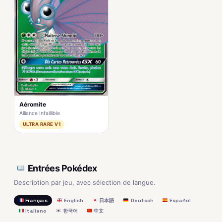
Aéromite
Alliance Infaillible
ULTRA RARE V1
Entrées Pokédex
Description par jeu, avec sélection de langue.
Français
English
日本語
Deutsch
Español
Italiano
한국어
中文