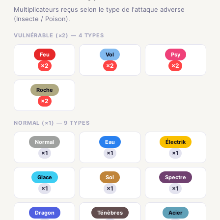
Multiplicateurs reçus selon le type de l'attaque adverse
(Insecte / Poison).
VULNÉRABLE (×2) — 4 TYPES
Feu
Vol
Psy
×2
×2
×2
Roche
×2
NORMAL (×1) — 9 TYPES
Normal
Eau
Électrik
×1
×1
×1
Glace
Sol
Spectre
×1
×1
×1
Dragon
Ténèbres
Acier