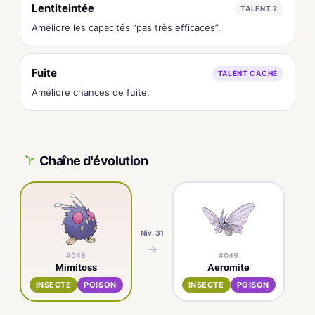
Lentiteintée
TALENT 2
Améliore les capacités “pas très efficaces”.
Fuite
TALENT CACHÉ
Améliore chances de fuite.
Chaîne d'évolution
Niv. 31
→
#048
#049
Mimitoss
Aeromite
INSECTE
POISON
INSECTE
POISON