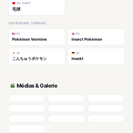
ZH-HANT
毛球
CATÉGORIE (GENUS)
FR
EN
Pokémon Vermine
Insect Pokémon
JP
DE
こんちゅうポケモン
Insekt
Médias & Galerie