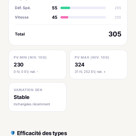
55
Déf. Spé.
255
45
Vitesse
255
305
Total
PV MIN (NIV. 100)
PV MAX (NIV. 100)
230
324
0 IV, 0 EV, nat. -
31 IV, 252 EV, nat. +
VARIATION GEN
Stable
Inchangées récemment
Efficacité des types