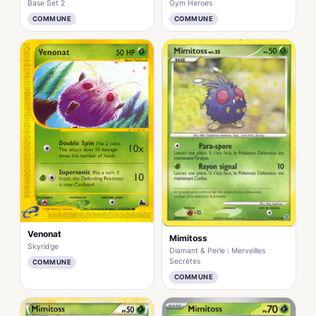
Base Set 2
Gym Heroes
COMMUNE
COMMUNE
Venonat
Mimitoss
Skyridge
Diamant & Perle : Merveilles
Secrètes
COMMUNE
COMMUNE