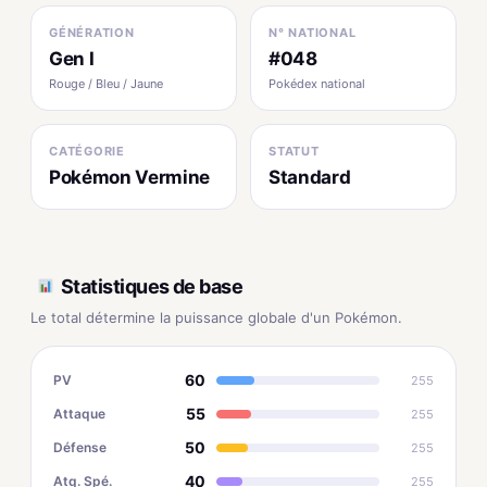
GÉNÉRATION
N° NATIONAL
Gen I
#048
Rouge / Bleu / Jaune
Pokédex national
CATÉGORIE
STATUT
Pokémon Vermine
Standard
Statistiques de base
Le total détermine la puissance globale d'un Pokémon.
60
PV
255
55
Attaque
255
50
Défense
255
40
Atq. Spé.
255