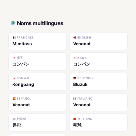
Noms multilingues
FRANÇAIS
ENGLISH
Mimitoss
Venonat
漢字
KANA
コンパン
コンパン
ROMAJI
DEUTSCH
Kongpang
Bluzuk
ESPAÑOL
ITALIANO
Venonat
Venonat
한국어
ZH-HANS
콘팡
毛球