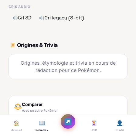
CRIS AUDIO
Cri 3D
Cri legacy (8-bit)
Origines & Trivia
Origines, étymologie et trivia en cours de
rédaction pour ce Pokémon.
Comparer
Avec un autre Pokémon
Constructeur
Accueil
Pokédex
JCC
Profil