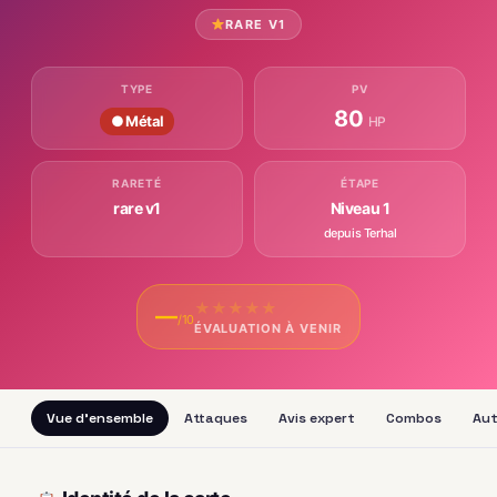
RARE V1
TYPE
PV
80
● Métal
HP
RARETÉ
ÉTAPE
rare v1
Niveau 1
depuis Terhal
★
★
★
★
★
—
/10
ÉVALUATION À VENIR
Vue d'ensemble
Attaques
Avis expert
Combos
Aut