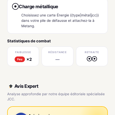
Charge métallique
●
Choisissez une carte Énergie {{type|métal|jcc}}
dans votre pile de défausse et attachez-la à
Metang.
Statistiques de combat
FAIBLESSE
RÉSISTANCE
RETRAITE
×2
—
●
●
Feu
Avis Expert
Analyse approfondie par notre équipe éditoriale spécialisée
JCC.