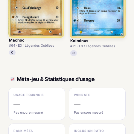
Machoc
Kaiminus
#64 · EX : Légendes Oubliées
#79 · EX : Légendes Oubliées
C
C
Méta-jeu & Statistiques d'usage
USAGE TOURNOIS
WIN RATE
—
—
Pas encore mesuré
Pas encore mesuré
RANK MÉTA
INCLUSION RATIO