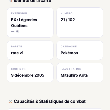
Identité de la carte
EXTENSION
NUMÉRO
EX : Légendes
21 / 102
Oubliées
— · HL
RARETÉ
CATÉGORIE
rare v1
Pokémon
SORTIE FR
ILLUSTRATION
9 décembre 2005
Mitsuhiro Arita
Capacités & Statistiques de combat