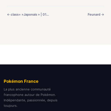
← class= »Japonais » | 018/024
Feunard →
Pokémon France
La plus ancienne communauté
francophone autour de Pokémon.
Indépendante, passionnée, depuis
toujours.