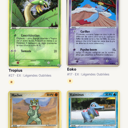
Eoko
Tropius
#17 · EX : Légendes Oubliées
#27 · EX : Légendes Oubliées
R
R