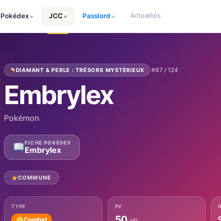
Actualités
Pokédex
JCC
Passlord
▾
▾
▾
·
#87 / 124
DIAMANT & PERLE : TRÉSORS MYSTÉRIEUX
Embrylex
Pokémon
FICHE POKÉDEX
Embrylex
COMMUNE
TYPE
PV
50
Combat
HP