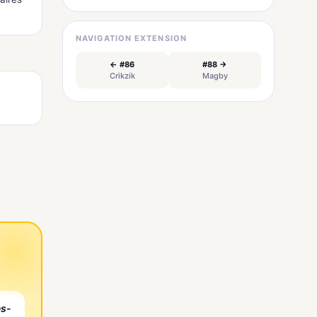
NAVIGATION EXTENSION
← #86
#88 →
Crikzik
Magby
es-