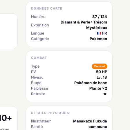
DONNÉES CARTE
Numéro
87 / 124
Diamant & Perle : Trésors
Extension
Mystérieux
Langue
FR
Catégorie
Pokémon
COMBAT
Type
Combat
PV
50 HP
Niveau
Lv. 18
Étape
Pokémon de base
Faiblesse
Plante ×2
Retraite
★
DÉTAILS PHYSIQUES
10+
Illustrateur
Masakazu Fukuda
Rareté
commune
aires