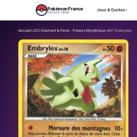
Aller au contenu
Pokémon France
Jeux & Guides
▾
DEPUIS 1999
Accueil
›
JCC
›
Diamant & Perle : Trésors Mystérieux
›
#87 Embrylex