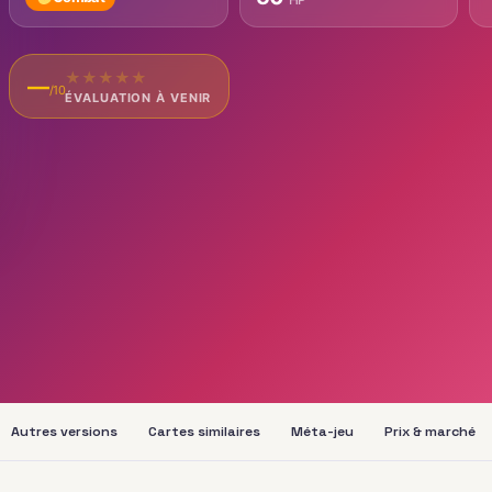
★
★
★
★
★
—
/10
ÉVALUATION À VENIR
Autres versions
Cartes similaires
Méta-jeu
Prix & marché