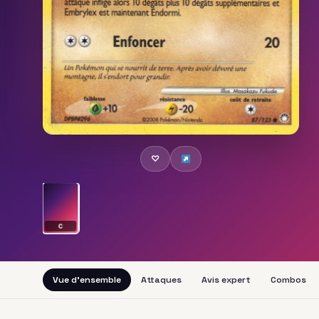
♡
C
Vue d'ensemble
Attaques
Avis expert
Combos