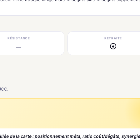
RÉSISTANCE
RETRAITE
—
●
 JCC.
aillée de la carte : positionnement méta, ratio coût/dégâts, synergi