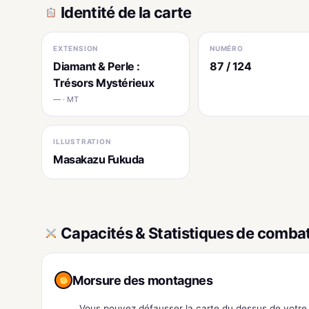
Identité de la carte
EXTENSION
NUMÉRO
Diamant & Perle :
87 / 124
Trésors Mystérieux
— · MT
ILLUSTRATION
Masakazu Fukuda
Capacités & Statistiques de comba
Morsure des montagnes
Vous pouvez défausser la carte du dessus de votre 