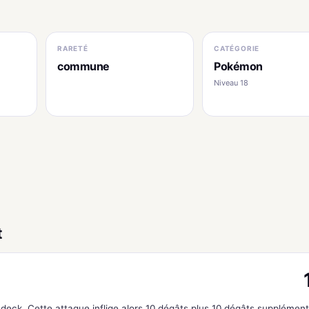
RARETÉ
CATÉGORIE
commune
Pokémon
Niveau 18
t
deck. Cette attaque inflige alors 10 dégâts plus 10 dégâts supplément