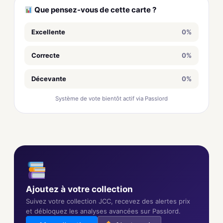
Que pensez-vous de cette carte ?
Excellente
0%
Correcte
0%
Décevante
0%
Système de vote bientôt actif via Passlord
Ajoutez à votre collection
Suivez votre collection JCC, recevez des alertes prix
et débloquez les analyses avancées sur Passlord.