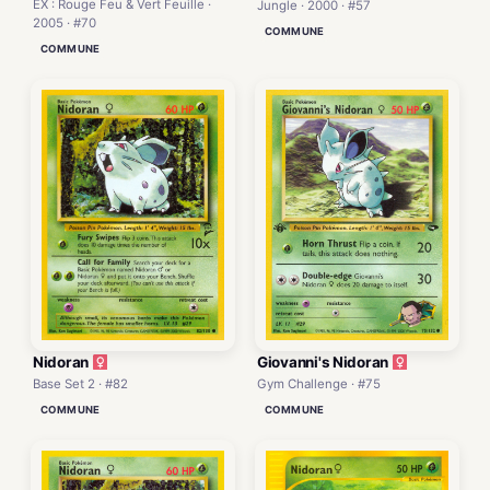
EX : Rouge Feu & Vert Feuille ·
Jungle · 2000 · #57
2005 · #70
COMMUNE
COMMUNE
Nidoran
Giovanni's Nidoran
Base Set 2 · #82
Gym Challenge · #75
COMMUNE
COMMUNE