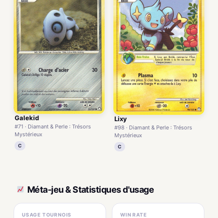
Galekid
Lixy
#71 · Diamant & Perle : Trésors
#98 · Diamant & Perle : Trésors
Mystérieux
Mystérieux
C
C
Méta-jeu & Statistiques d'usage
USAGE TOURNOIS
WIN RATE