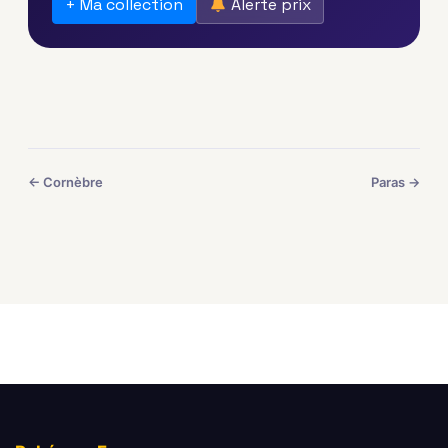
+ Ma collection
Alerte prix
← Cornèbre
Paras →