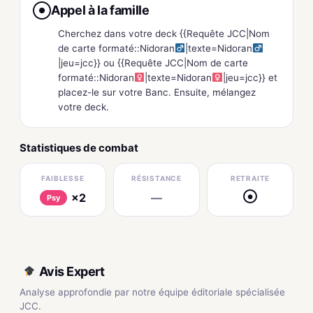
Appel à la famille
●
Cherchez dans votre deck {{Requête JCC|Nom
de carte formaté::Nidoran
|texte=Nidoran
|jeu=jcc}} ou {{Requête JCC|Nom de carte
formaté::Nidoran
|texte=Nidoran
|jeu=jcc}} et
placez-le sur votre Banc. Ensuite, mélangez
votre deck.
Statistiques de combat
FAIBLESSE
RÉSISTANCE
RETRAITE
×2
—
●
Psy
Avis Expert
Analyse approfondie par notre équipe éditoriale spécialisée
JCC.