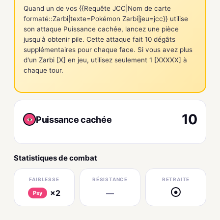
Quand un de vos {{Requête JCC|Nom de carte
formaté::Zarbi|texte=Pokémon Zarbi|jeu=jcc}} utilise
son attaque Puissance cachée, lancez une pièce
jusqu'à obtenir pile. Cette attaque fait 10 dégâts
supplémentaires pour chaque face. Si vous avez plus
d'un Zarbi [X] en jeu, utilisez seulement 1 [XXXXX] à
chaque tour.
10
Puissance cachée
Statistiques de combat
FAIBLESSE
RÉSISTANCE
RETRAITE
×2
—
●
Psy