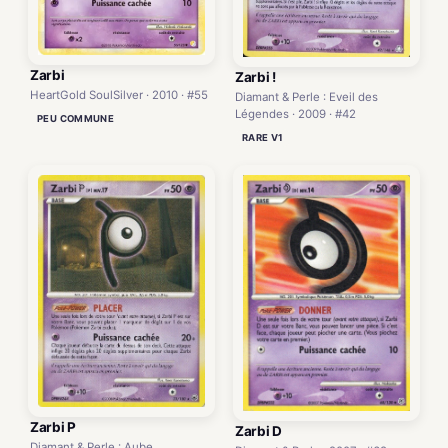
Zarbi
Zarbi !
HeartGold SoulSilver · 2010 · #55
Diamant & Perle : Eveil des
Légendes · 2009 · #42
PEU COMMUNE
RARE V1
Zarbi P
Zarbi D
Diamant & Perle : Aube