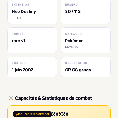
EXTENSION
NUMÉRO
Neo Destiny
30 / 113
— · N4
RARETÉ
CATÉGORIE
rare v1
Pokémon
Niveau 22
SORTIE FR
ILLUSTRATION
1 juin 2002
CR CG gangs
Capacités & Statistiques de combat
XXXXX
POUVOIR POKÉMON