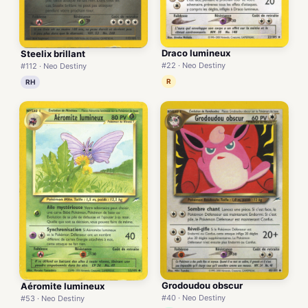
Draco lumineux
Steelix brillant
#22 · Neo Destiny
#112 · Neo Destiny
R
RH
Grodoudou obscur
Aéromite lumineux
#40 · Neo Destiny
#53 · Neo Destiny