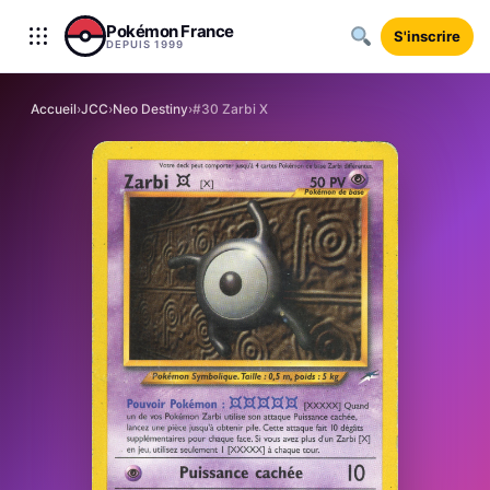
Aller au contenu
Pokémon France
S'inscrire
DEPUIS 1999
Accueil
›
JCC
›
Neo Destiny
›
#30 Zarbi X