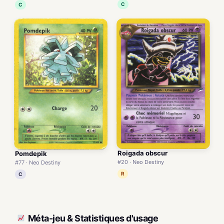
C
C
Roigada obscur
Pomdepik
#20 · Neo Destiny
#77 · Neo Destiny
R
C
Méta-jeu & Statistiques d'usage