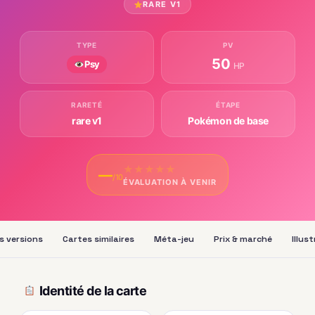
RARE V1
TYPE
PV
50
Psy
HP
RARETÉ
ÉTAPE
rare v1
Pokémon de base
★
★
★
★
★
—
/10
ÉVALUATION À VENIR
s versions
Cartes similaires
Méta-jeu
Prix & marché
Illus
Identité de la carte