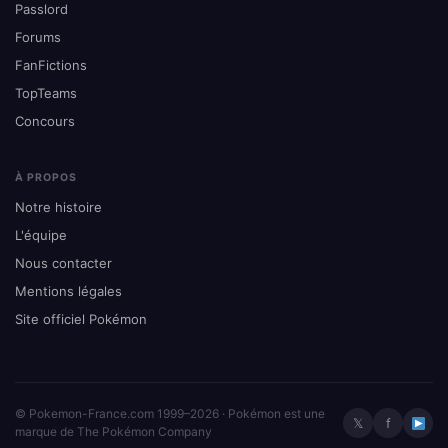
Passlord
Forums
FanFictions
TopTeams
Concours
À PROPOS
Notre histoire
L'équipe
Nous contacter
Mentions légales
Site officiel Pokémon
© Pokemon-France.com 1999–2026 · Pokémon est une
𝕏
f
marque de The Pokémon Company