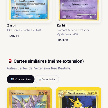
Zarbi
Zarbi I
EX : Forces Cachées · #28
Diamant & Perle : Trésors
Mystérieux · #37
RARE V1
RARE V1
Cartes similaires (même extension)
Autres cartes de l'extension
Neo Destiny
.
Vue cartes
Vue liste