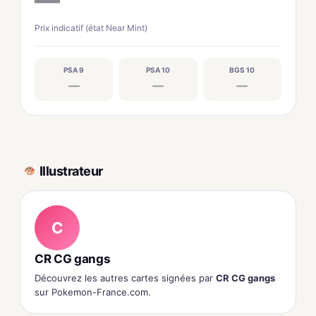
—
Prix indicatif (état Near Mint)
PSA 9
PSA 10
BGS 10
—
—
—
Illustrateur
C
CR CG gangs
Découvrez les autres cartes signées par
CR CG gangs
sur Pokemon-France.com.