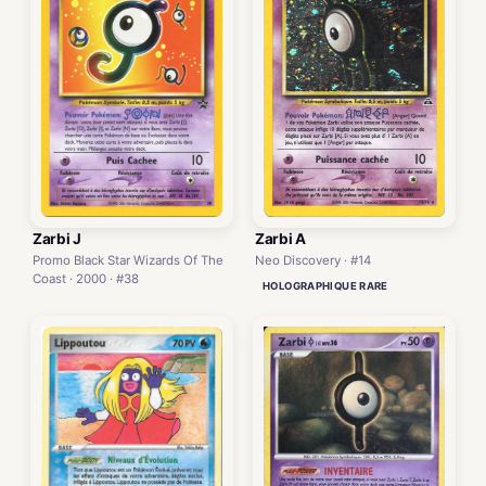
Zarbi A
Zarbi J
Neo Discovery · #14
Promo Black Star Wizards Of The
Coast · 2000 · #38
HOLOGRAPHIQUE RARE