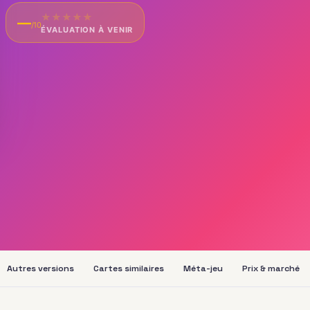
★
★
★
★
★
—
/10
ÉVALUATION À VENIR
Autres versions
Cartes similaires
Méta-jeu
Prix & marché