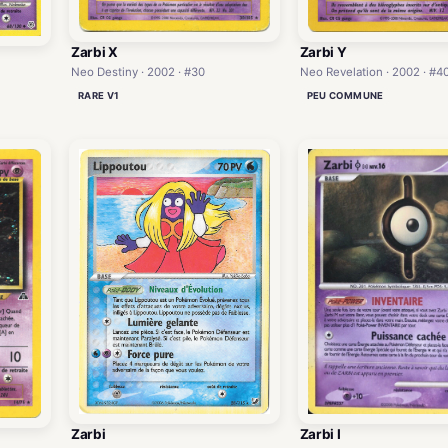
Zarbi X
Zarbi Y
Neo Destiny · 2002 · #30
Neo Revelation · 2002 · #4
RARE V1
PEU COMMUNE
Zarbi
Zarbi I