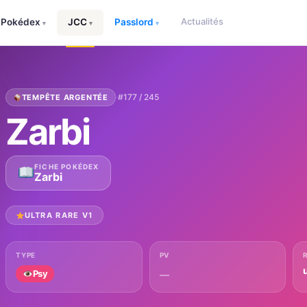
Actualités
Pokédex
JCC
Passlord
▾
▾
▾
·
#177 / 245
TEMPÊTE ARGENTÉE
Zarbi
FICHE POKÉDEX
Zarbi
ULTRA RARE V1
TYPE
PV
u
Psy
—