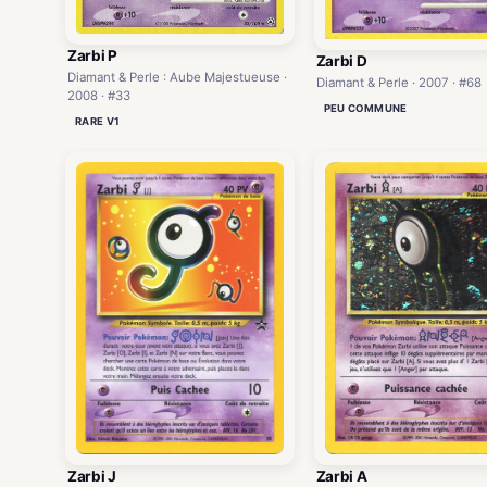
Zarbi P
Zarbi D
Diamant & Perle : Aube Majestueuse ·
Diamant & Perle · 2007 · #68
2008 · #33
PEU COMMUNE
RARE V1
Zarbi A
Zarbi J