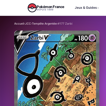
Aller au contenu
Pokémon France
Jeux & Guides
▾
DEPUIS 1999
Accueil
›
JCC
›
Tempête Argentée
›
#177 Zarbi