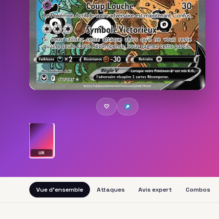
♡
UR
Vue d'ensemble
Attaques
Avis expert
Combos