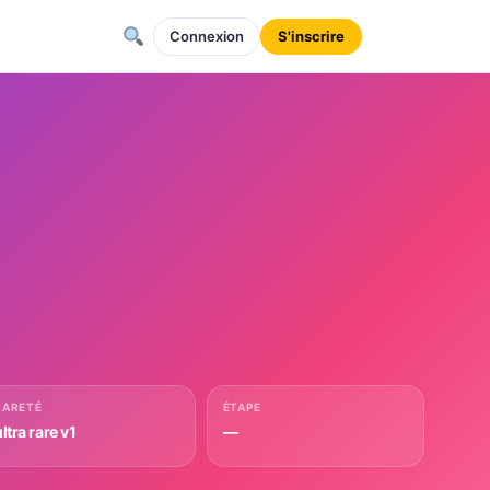
Connexion
S'inscrire
RARETÉ
ÉTAPE
ltra rare v1
—