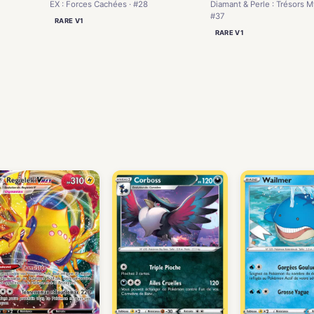
EX : Forces Cachées · #28
Diamant & Perle : Trésors M
#37
RARE V1
RARE V1
)