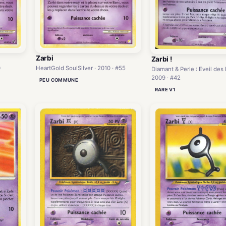
Zarbi
Zarbi !
0
HeartGold SoulSilver · 2010 · #55
Diamant & Perle : Eveil des
2009 · #42
PEU COMMUNE
RARE V1