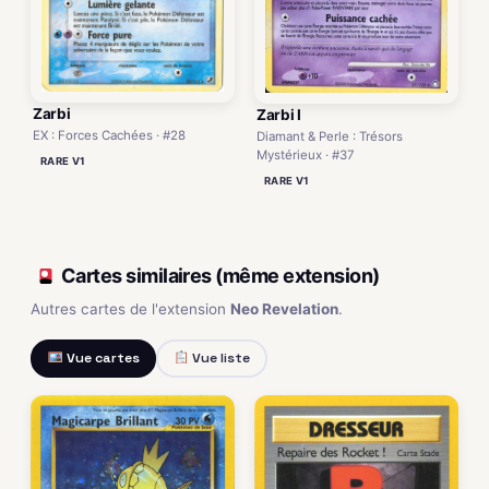
Zarbi
Zarbi I
EX : Forces Cachées · #28
Diamant & Perle : Trésors
Mystérieux · #37
RARE V1
RARE V1
Cartes similaires (même extension)
Autres cartes de l'extension
Neo Revelation
.
Vue cartes
Vue liste