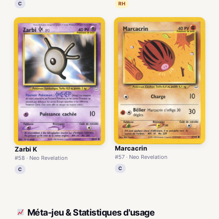
C
RH
Marcacrin
Zarbi K
#57 · Neo Revelation
#58 · Neo Revelation
C
C
Méta-jeu & Statistiques d'usage