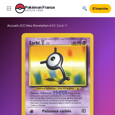
Aller au contenu
Pokémon France
S'inscrire
DEPUIS 1999
Accueil
›
JCC
›
Neo Revelation
›
#40 Zarbi Y