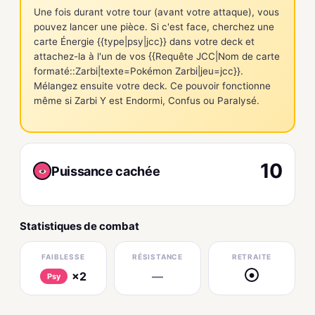
Une fois durant votre tour (avant votre attaque), vous
pouvez lancer une pièce. Si c'est face, cherchez une
carte Énergie {{type|psy|jcc}} dans votre deck et
attachez-la à l'un de vos {{Requête JCC|Nom de carte
formaté::Zarbi|texte=Pokémon Zarbi|jeu=jcc}}.
Mélangez ensuite votre deck. Ce pouvoir fonctionne
même si Zarbi Y est Endormi, Confus ou Paralysé.
10
Puissance cachée
Statistiques de combat
FAIBLESSE
RÉSISTANCE
RETRAITE
×2
—
●
Psy