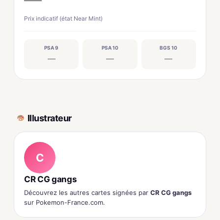
Prix indicatif (état Near Mint)
PSA 9
PSA 10
BGS 10
—
—
—
Illustrateur
C
CR CG gangs
Découvrez les autres cartes signées par
CR CG gangs
sur Pokemon-France.com.