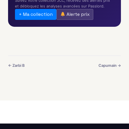
Suivez votre collection JCC, recevez des alertes prix
et débloquez les analyses avancées sur Passlord.
+ Ma collection
Alerte prix
← Zarbi B
Capumain →