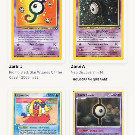
Zarbi A
Zarbi J
Neo Discovery · #14
Promo Black Star Wizards Of The
Coast · 2000 · #38
HOLOGRAPHIQUE RARE