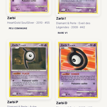
Zarbi
Zarbi !
HeartGold SoulSilver · 2010 · #55
Diamant & Perle : Eveil des
Légendes · 2009 · #42
PEU COMMUNE
RARE V1
Zarbi P
Zarbi D
Diamant & Perle : Aube