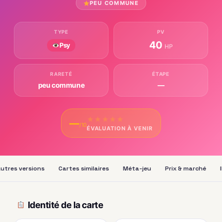
PEU COMMUNE
TYPE
PV
40
Psy
HP
RARETÉ
ÉTAPE
peu commune
—
★
★
★
★
★
—
/10
ÉVALUATION À VENIR
utres versions
Cartes similaires
Méta-jeu
Prix & marché
Identité de la carte