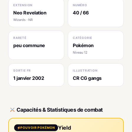
EXTENSION
NUMÉRO
Neo Revelation
40 / 66
Wizards · NR
RARETÉ
CATÉGORIE
peu commune
Pokémon
Niveau 12
SORTIE FR
ILLUSTRATION
1 janvier 2002
CR CG gangs
Capacités & Statistiques de combat
Yield
POUVOIR POKÉMON