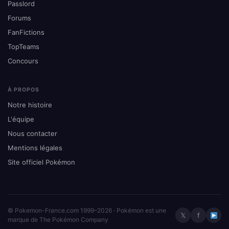
Passlord
Forums
FanFictions
TopTeams
Concours
À PROPOS
Notre histoire
L'équipe
Nous contacter
Mentions légales
Site officiel Pokémon
© Pokemon-France.com 1999–2026 · Pokémon est une
𝕏
f
marque de The Pokémon Company