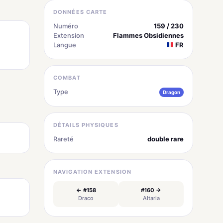
DONNÉES CARTE
Numéro
159 / 230
Extension
Flammes Obsidiennes
Langue
FR
COMBAT
Type
Dragon
DÉTAILS PHYSIQUES
Rareté
double rare
NAVIGATION EXTENSION
← #158
#160 →
Draco
Altaria