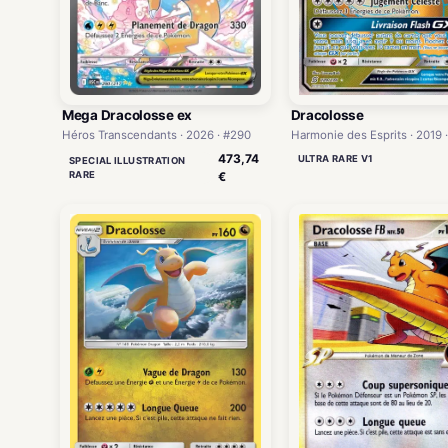
Mega Dracolosse ex
Dracolosse
Héros Transcendants · 2026 · #290
Harmonie des Esprits · 2019 
473,74
ULTRA RARE V1
SPECIAL ILLUSTRATION
RARE
€