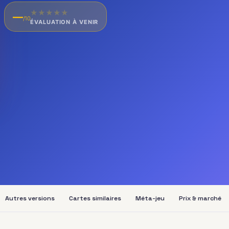
★
★
★
★
★
—
/10
ÉVALUATION À VENIR
Autres versions
Cartes similaires
Méta-jeu
Prix & marché