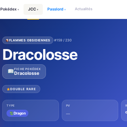
Actualités
Pokédex
JCC
Passlord
▾
▾
▾
·
#159 / 230
FLAMMES OBSIDIENNES
Dracolosse
FICHE POKÉDEX
Dracolosse
DOUBLE RARE
TYPE
PV
Dragon
—