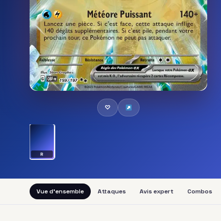
♡
R
Vue d'ensemble
Attaques
Avis expert
Combos