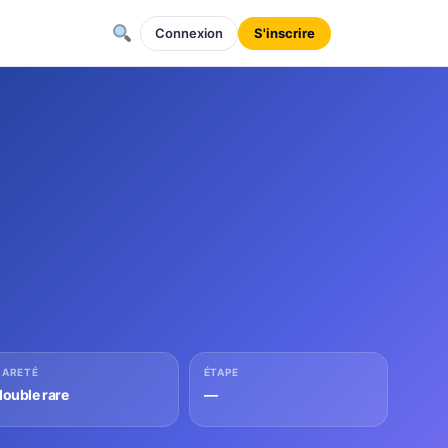
Connexion
S'inscrire
RARETÉ
ÉTAPE
double rare
—